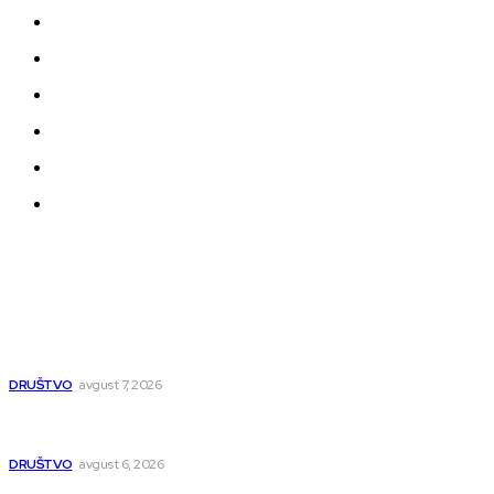
Kontakt
Impressum
Uslovi korišćenja
Politika privatnosti
Uređivačka Politika Veb Portala
O nama
Najnovije
Pavlović: Pruga će biti bezbednija, pitanje obilaznice
ispolitizovano
DRUŠTVO
avgust 7, 2026
Pavlović: Posle 15 godina Niš dobija studentski dom za 500
mladih – „Gradilište svakog dana raste“
DRUŠTVO
avgust 6, 2026