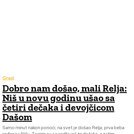
Grad
Dobro nam došao, mali Relja:
Niš u novu godinu ušao sa
četiri dečaka i devojčicom
Dašom
Samo minut nakon ponoći, na svet je došao Relja, prva beba