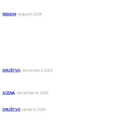
Novopazarac motkom napao dvojicu, državljanin BiH
osumnjičen da je dao kokain Srpkinji
REGION
avgust 6, 2026
Popularno
Dragana i Isidora Moles pevale sinoć za Janu Mitić. U
humanitarnom koncertu učestvovalo i puno mladih
muzičara
DRUŠTVO
decembar 2, 2025
Dečji hor „Branko“ oduševio Rumuniju: Mladi niški pevači
osvojili Grand-prix
SCENA
decembar 14, 2025
Iz ugla jednog niškog Hadžije
DRUŠTVO
januar 9, 2026
Kategorije