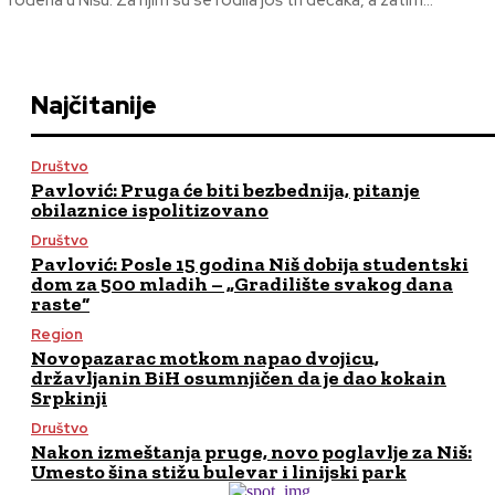
rođena u Nišu. Za njim su se rodila još tri dečaka, a zatim...
Najčitanije
Društvo
Pavlović: Pruga će biti bezbednija, pitanje
obilaznice ispolitizovano
Društvo
Pavlović: Posle 15 godina Niš dobija studentski
dom za 500 mladih – „Gradilište svakog dana
raste“
Region
Novopazarac motkom napao dvojicu,
državljanin BiH osumnjičen da je dao kokain
Srpkinji
Društvo
Nakon izmeštanja pruge, novo poglavlje za Niš:
Umesto šina stižu bulevar i linijski park