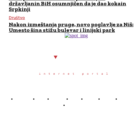
državljanin BiH osumnjičen da je dao kokain
Srpkinji
Društvo
Nakon izmeštanja pruge, novo poglavlje za Niš:
Umesto šina stižu bulevar i linijski park
Početna
Grad
Region
Svet
Servis
Scena
Sport
Društvo
Južno.rs