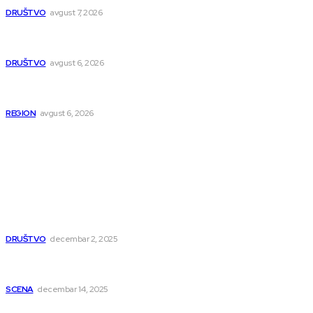
DRUŠTVO
avgust 7, 2026
Pavlović: Posle 15 godina Niš dobija studentski dom za 500
mladih – „Gradilište svakog dana raste“
DRUŠTVO
avgust 6, 2026
Novopazarac motkom napao dvojicu, državljanin BiH
osumnjičen da je dao kokain Srpkinji
REGION
avgust 6, 2026
Popularno
Dragana i Isidora Moles pevale sinoć za Janu Mitić. U
humanitarnom koncertu učestvovalo i puno mladih
muzičara
DRUŠTVO
decembar 2, 2025
Dečji hor „Branko“ oduševio Rumuniju: Mladi niški pevači
osvojili Grand-prix
SCENA
decembar 14, 2025
Iz ugla jednog niškog Hadžije