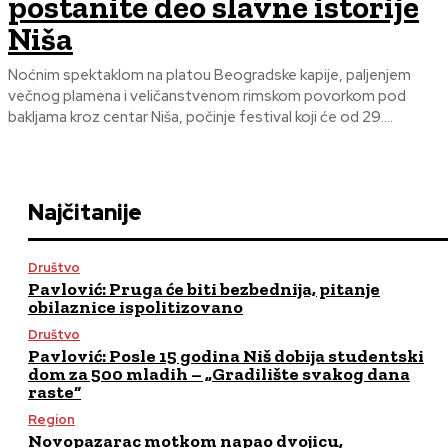
postanite deo slavne istorije
Niša
Noćnim spektaklom na platou Beogradske kapije, paljenjem
večnog plamena i veličanstvenom rimskom povorkom pod
bakljama kroz centar Niša, počinje festival koji će od 29....
Najčitanije
Društvo
Pavlović: Pruga će biti bezbednija, pitanje
obilaznice ispolitizovano
Društvo
Pavlović: Posle 15 godina Niš dobija studentski
dom za 500 mladih – „Gradilište svakog dana
raste“
Region
Novopazarac motkom napao dvojicu,