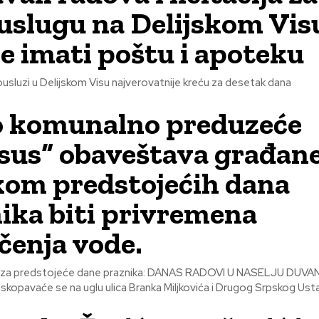
slugu na Delijskom Vis
će imati poštu i apoteku
o komunalno preduzeće
ssus“ obaveštava građan
kom predstojećih dana
ika biti privremena
učenja vode.
jeće dane praznika: DANAS RADOVI U NASELJU DUVANIŠTE U
 iskopavaće se na uglu ulica Branka Miljkovića i Drugog Srpskog Ustan