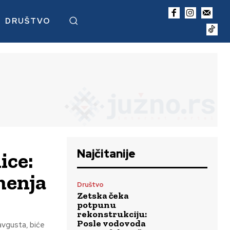
DRUŠTVO
Najčitanije
ice:
menja
Društvo
Zetska čeka
potpunu
rekonstrukciju:
Posle vodovoda
avgusta, biće