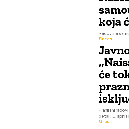
samou
koja 
Servis
Javn
,,Nai
će to
prazn
isklj
Planirani radovi za predsto
petak 10. aprila
Grad