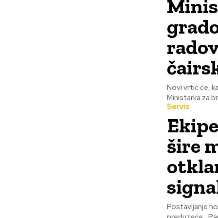
Minis
grado
radov
čairs
Novi vrtić će, 
Ministarka za br
Servis
Ekipe
šire 
otkla
signa
Postavljanje nove si
preduzeće ,,Parki