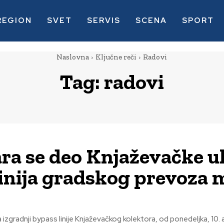
REGION
SVET
SERVIS
SCENA
SPORT
Naslovna
Ključne reči
Radovi
Tag:
radovi
ra se deo Knjaževačke ul
linija gradskog prevoza 
izgradnji bypass linije Knjaževačkog kolektora, od ponedeljka, 10. 