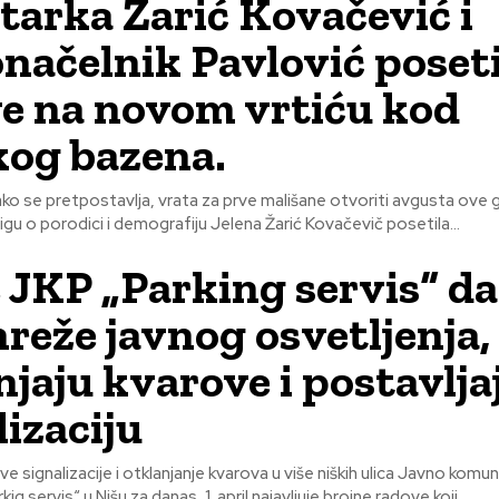
tarka Žarić Kovačević i
načelnik Pavlović poseti
e na novom vrtiću kod
kog bazena.
kako se pretpostavlja, vrata za prve mališane otvoriti avgusta ove
igu o porodici i demografiju Jelena Žarić Kovačevič posetila...
 JKP „Parking servis“ d
mreže javnog osvetljenja,
njaju kvarove i postavlja
lizaciju
gnalizacije i otklanjanje kvarova u više niških ulica Javno komunalno
g servis“ u Nišu za danas, 1. april najavljuje brojne radove koji...