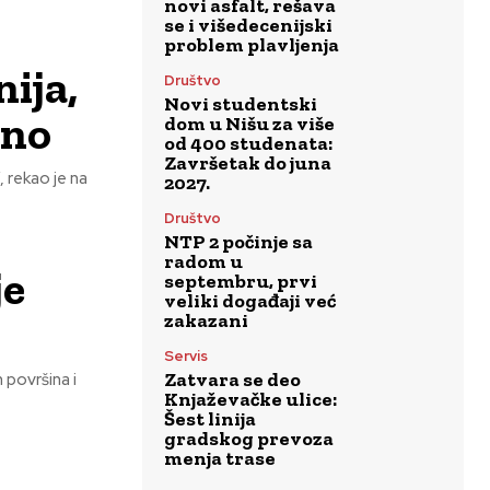
novi asfalt, rešava
se i višedecenijski
problem plavljenja
ija,
Društvo
Novi studentski
ano
dom u Nišu za više
od 400 studenata:
Završetak do juna
 rekao je na
2027.
Društvo
NTP 2 počinje sa
radom u
je
septembru, prvi
veliki događaji već
zakazani
Servis
Zatvara se deo
 površina i
Knjaževačke ulice:
Šest linija
gradskog prevoza
menja trase