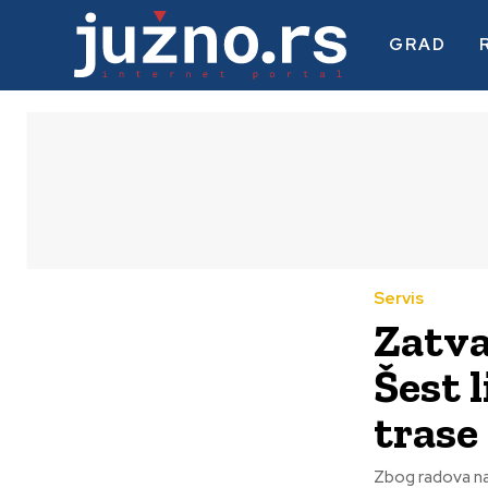
GRAD
Servis
Zatva
Šest 
trase
Zbog radova na 