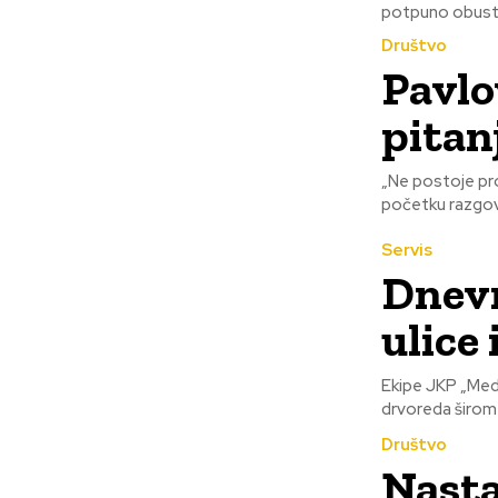
potpuno obustav
Društvo
Pavlo
pitan
„Ne postoje pro
početku razgovo
Servis
Dnevn
ulice
Ekipe JKP „Medi
drvoreda širom N
Društvo
Nasta