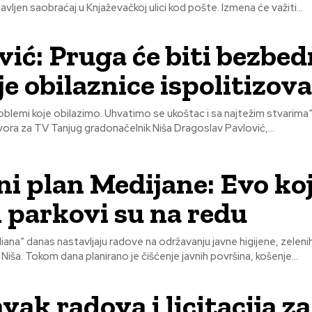
ljen saobraćaj u Knjaževačkoj ulici kod pošte. Izmena će važiti...
vić: Pruga će biti bezbedn
je obilaznice ispolitizov
blemi koje obilazimo. Uhvatimo se ukoštac i sa najtežim stvarima“,
ra za TV Tanjug gradonačelnik Niša Dragoslav Pavlović,...
i plan Medijane: Evo ko
 i parkovi su na redu
ana“ danas nastavljaju radove na održavanju javne higijene, zelenih
iša. Tokom dana planirano je čišćenje javnih površina, košenje...
vak radova i licitacija za