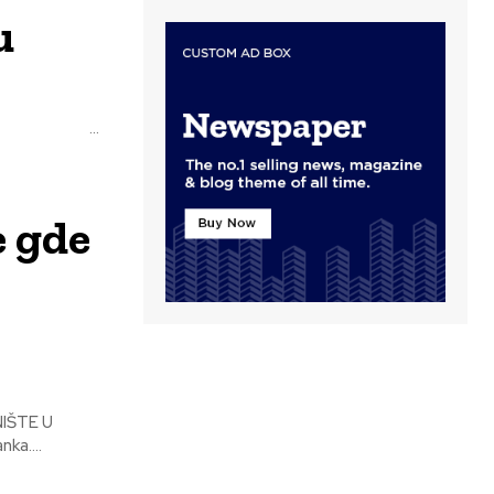
u
Radovi na samousluzi u Delijskom Visu najverovatnije kreću za desetak dana ...
e gde
ka....