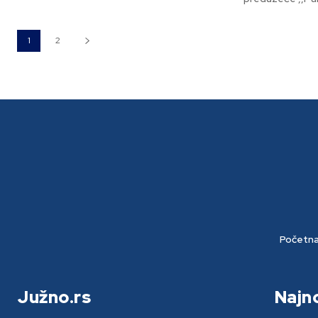
1
2
Početn
Južno.rs
Najn