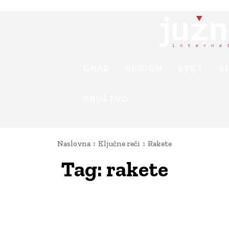
GRAD
REGION
SVET
S
DRUŠTVO
Naslovna
Ključne reči
Rakete
Tag:
rakete