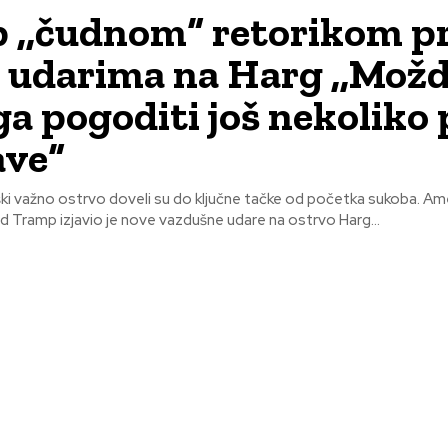
 ,,čudnom“ retorikom pr
 udarima na Harg ,,Mož
a pogoditi još nekoliko
ave“
 važno ostrvo doveli su do ključne tačke od početka sukoba. Američki
 Tramp izjavio je nove vazdušne udare na ostrvo Harg...