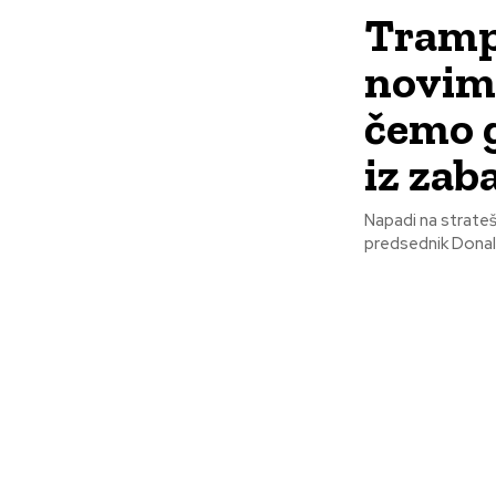
Tramp
novim
čemo g
iz zab
Napadi na strateški
predsednik Donald