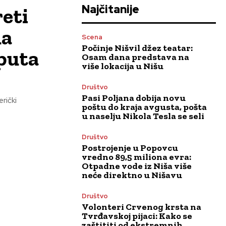
Najčitanije
eti
da
Scena
Počinje Nišvil džez teatar:
 puta
Osam dana predstava na
više lokacija u Nišu
Društvo
Pasi Poljana dobija novu
poštu do kraja avgusta, pošta
u naselju Nikola Tesla se seli
Društvo
Postrojenje u Popovcu
vredno 89,5 miliona evra:
Otpadne vode iz Niša više
neće direktno u Nišavu
Društvo
Volonteri Crvenog krsta na
Tvrđavskoj pijaci: Kako se
zaštititi od ekstremnih