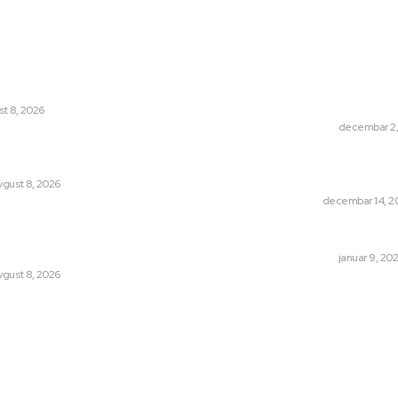
vije
Popularno
išvil džez teatar: Osam dana
Dragana i Isidora
na više lokacija u Nišu
Mitić. U humanita
puno mladih muzi
st 8, 2026
DRUŠTVO
decembar 2,
na dobija novu poštu do kraja
ošta u naselju Nikola Tesla se seli
Dečji hor „Branko“
pevači osvojili Gr
vgust 8, 2026
SCENA
decembar 14, 2
je u Popovcu vredno 89,5 miliona
adne vode iz Niša više neće direktno
Iz ugla jednog niš
DRUŠTVO
januar 9, 20
vgust 8, 2026
© 2025 juzno.rs