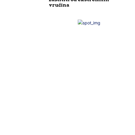
vrućina
Društvo