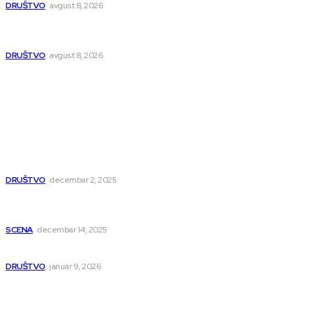
DRUŠTVO
avgust 8, 2026
Postrojenje u Popovcu vredno 89,5 miliona evra: Otpadne
vode iz Niša više neće direktno u Nišavu
DRUŠTVO
avgust 8, 2026
Popularno
Dragana i Isidora Moles pevale sinoć za Janu Mitić. U
humanitarnom koncertu učestvovalo i puno mladih
muzičara
DRUŠTVO
decembar 2, 2025
Dečji hor „Branko“ oduševio Rumuniju: Mladi niški pevači
osvojili Grand-prix
SCENA
decembar 14, 2025
Iz ugla jednog niškog Hadžije
DRUŠTVO
januar 9, 2026