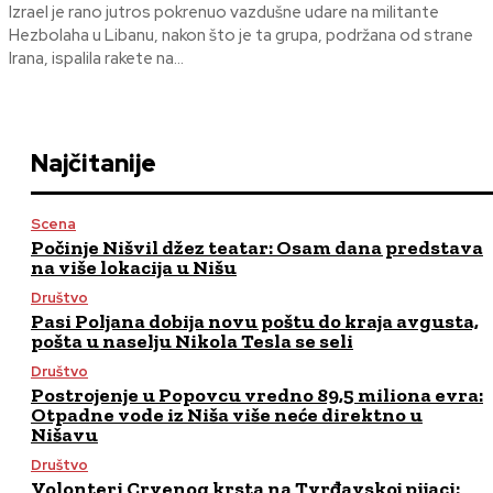
Izrael je rano jutros pokrenuo vazdušne udare na militante
Hezbolaha u Libanu, nakon što je ta grupa, podržana od strane
Irana, ispalila rakete na...
Najčitanije
Scena
Počinje Nišvil džez teatar: Osam dana predstava
na više lokacija u Nišu
Društvo
Pasi Poljana dobija novu poštu do kraja avgusta,
pošta u naselju Nikola Tesla se seli
Društvo
Postrojenje u Popovcu vredno 89,5 miliona evra:
Otpadne vode iz Niša više neće direktno u
Nišavu
Društvo
Volonteri Crvenog krsta na Tvrđavskoj pijaci: