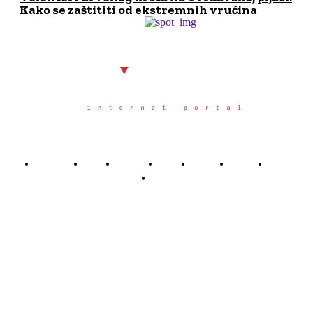
Kako se zaštititi od ekstremnih vrućina
Početna
Grad
Region
Svet
Servis
Scena
Sport
Društvo
Južno.rs
Južno.rs je veb portal osnovan u Nišu u oktobru 2025.
godine, sa željom da građanima juga Srbije pruži
pouzdane, pravovremene i objektivne informacije o