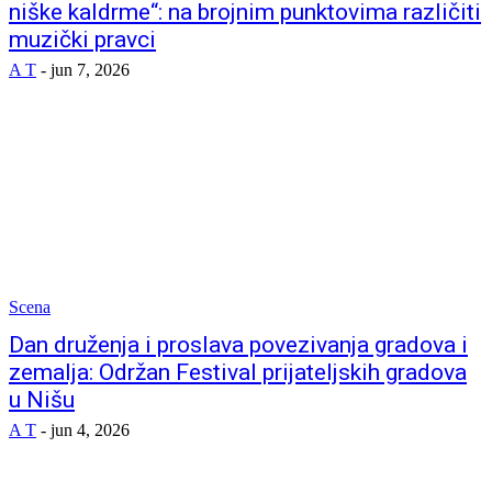
niške kaldrme“: na brojnim punktovima različiti
muzički pravci
A T
-
jun 7, 2026
Scena
Dan druženja i proslava povezivanja gradova i
zemalja: Održan Festival prijateljskih gradova
u Nišu
A T
-
jun 4, 2026