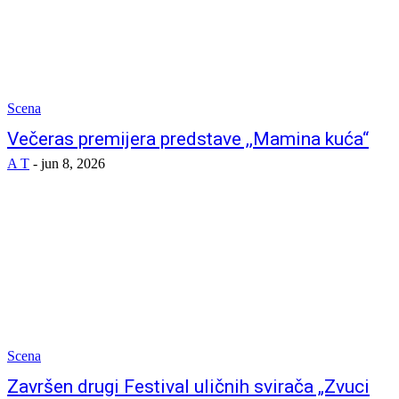
Scena
Večeras premijera predstave ,,Mamina kuća“
A T
-
jun 8, 2026
Scena
Završen drugi Festival uličnih svirača „Zvuci