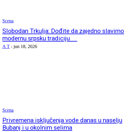
Scena
Slobodan Trkulja: Dođite da zajedno slavimo
modernu srpsku tradiciju
A T
-
jun 18, 2026
Scena
Privremena isključenja vode danas u naselju
Bubanj i u okolnim selima