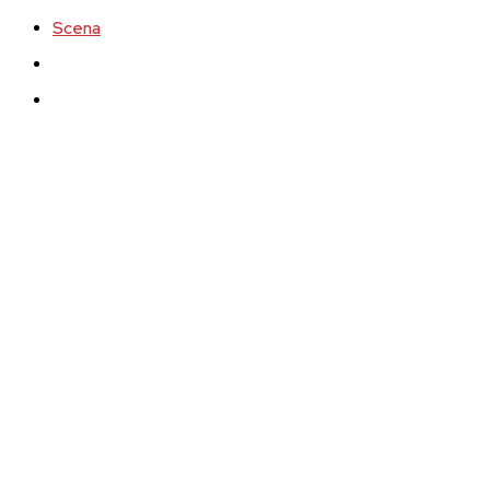
Scena
Sport
Društvo
© 2025 juzno.rs