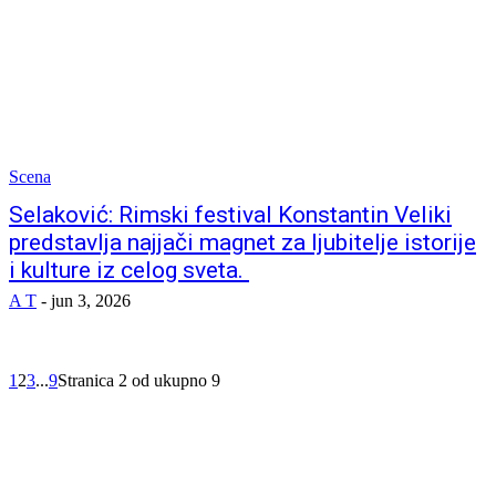
Scena
Selaković: Rimski festival Konstantin Veliki
predstavlja najjači magnet za ljubitelje istorije
i kulture iz celog sveta.
A T
-
jun 3, 2026
1
2
3
...
9
Stranica 2 od ukupno 9