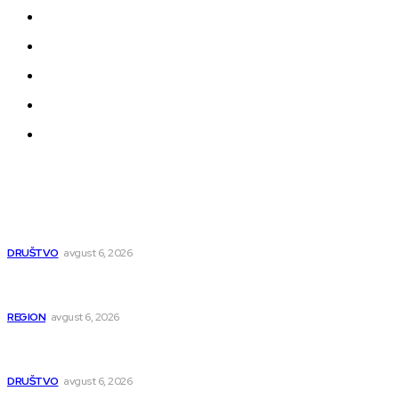
Impressum
Uslovi korišćenja
Politika privatnosti
Uređivačka Politika Veb Portala
O nama
Najnovije
Pavlović: Posle 15 godina Niš dobija studentski dom za 500
mladih – „Gradilište svakog dana raste“
DRUŠTVO
avgust 6, 2026
Novopazarac motkom napao dvojicu, državljanin BiH
osumnjičen da je dao kokain Srpkinji
REGION
avgust 6, 2026
Nakon izmeštanja pruge, novo poglavlje za Niš: Umesto šina
stižu bulevar i linijski park
DRUŠTVO
avgust 6, 2026