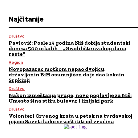
Najčitanije
Društvo
Pavlović: Posle 15 godina Niš dobija studentski
dom za 500 mladih – „Gradilište svakog dana
raste“
Region
Novopazarac motkom napao dvojicu,
državljanin BiH osumnjičen da je dao kokain
Srpkinji
Društvo
Nakon izmeštanja pruge, novo poglavlje za Niš:
Umesto šina stižu bulevar i linijski park
Društvo
Volonteri Crvenog krsta u petak na tvrđavskoj
pijaci: Saveti kako se zaštititi od vrućina