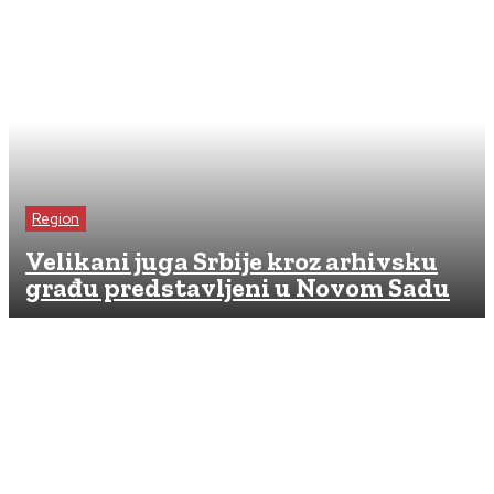
Region
Velikani juga Srbije kroz arhivsku
građu predstavljeni u Novom Sadu