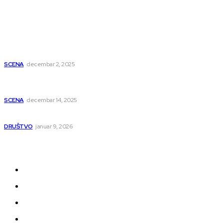
Popularno
Dragana i Isidora Moles pevale sinoć za Janu Mitić. U
humanitarnom koncertu učestvovalo i puno mladih
muzičara
SCENA
decembar 2, 2025
Dečji hor „Branko“ oduševio Rumuniju: Mladi niški pevači
osvojili Grand-prix
SCENA
decembar 14, 2025
Iz ugla jednog niškog Hadžije
DRUŠTVO
januar 9, 2026
Kategorije
Grad
Region
Svet
Servis