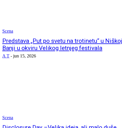
Scena
Predstava „Put po svetu na trotinetu“ u Niškoj
Banji u okviru Velikog letnjeg festivala
A T
-
jun 15, 2026
Scena
Disclosure Day –Velika ideja, ali malo duše