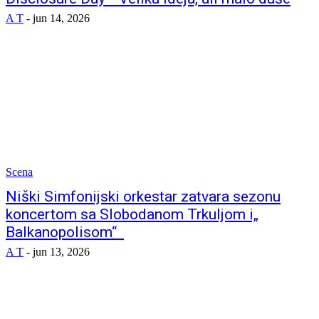
A T
-
jun 14, 2026
Scena
Niški Simfonijski orkestar zatvara sezonu
koncertom sa Slobodanom Trkuljom i„
Balkanopolisom“
A T
-
jun 13, 2026