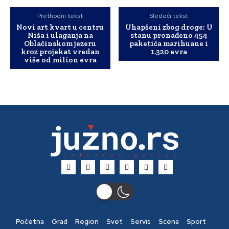
Prethodni tekst
Sledeći tekst
Novi art kvart u centru
Uhapšeni zbog droge: U
Niša i ulaganja na
stanu pronađeno 454
Oblačinskom jezeru
paketića marihuane i
kroz projekat vredan
1.320 evra
više od milion evra
Početna
Grad
Region
Svet
Servis
Scena
Sport