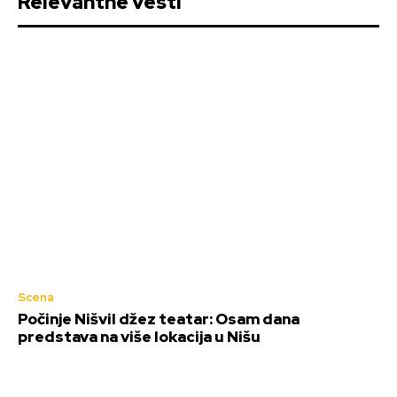
Relevantne vesti
Scena
Počinje Nišvil džez teatar: Osam dana
predstava na više lokacija u Nišu