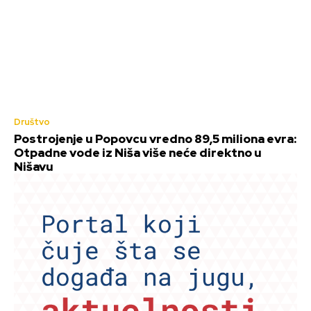
Društvo
Postrojenje u Popovcu vredno 89,5 miliona evra:
Otpadne vode iz Niša više neće direktno u
Nišavu