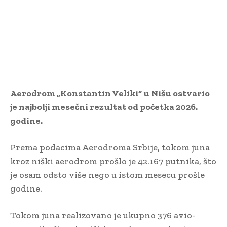
Aerodrom „Konstantin Veliki“ u Nišu ostvario
je najbolji mesečni rezultat od početka 2026.
godine.
Prema podacima Aerodroma Srbije, tokom juna
kroz niški aerodrom prošlo je 42.167 putnika, što
je osam odsto više nego u istom mesecu prošle
godine.
Tokom juna realizovano je ukupno 376 avio-