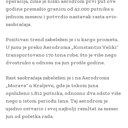
operacija, čime je niški aerodrom prvi put ove
godine premašio granicu od 42.000 putnika u
jednom mesecu i potvrdio nastavak rasta avio-
saobraćaja.
Pozitivan trend zabeležen je i u kargo prometu.
U junu je preko Aerodroma „Konstantin Veliki“
transportovano 170 tona robe, što je više nego
dvostruko u odnosu na jun prošle godine.
Rast saobraćaja zabeležen je i na Aerodromu
„Morava“ u Kraljevu, gde je tokom juna
opsluženo 1.812 putnika, odnosno dva odsto više
nego u istom periodu lane. Taj aerodrom je
ujedno ostvario i svoj najbolji rezultat za mesec
jun od početka rada.