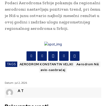
Podaci Aerodroma Srbije pokazuju da regionalni
aerodromi nastavljaju pozitivan trend, pri čemu
je Niš u junu ostvario najbolji mesečni rezultat u
ovoj godini i zadržao ulogu najprometnijeg
regionalnog aerodroma u Srbiji.
TAGS
AERODROM KONSTANTIN VELIKI
Aerodrom Niš
avio-saobraćaj
Datum:
jul 2, 2026
A T