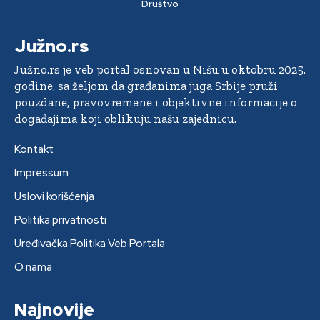
Društvo
Južno.rs
Južno.rs je veb portal osnovan u Nišu u oktobru 2025.
godine, sa željom da građanima juga Srbije pruži
pouzdane, pravovremene i objektivne informacije o
događajima koji oblikuju našu zajednicu.
Kontakt
Impressum
Uslovi korišćenja
Politika privatnosti
Uređivačka Politika Veb Portala
O nama
Najnovije