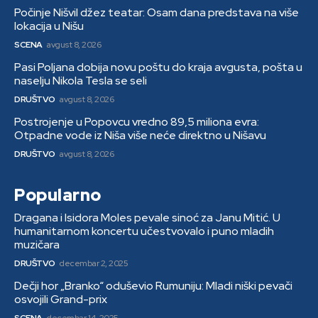
Počinje Nišvil džez teatar: Osam dana predstava na više
lokacija u Nišu
SCENA
avgust 8, 2026
Pasi Poljana dobija novu poštu do kraja avgusta, pošta u
naselju Nikola Tesla se seli
DRUŠTVO
avgust 8, 2026
Postrojenje u Popovcu vredno 89,5 miliona evra:
Otpadne vode iz Niša više neće direktno u Nišavu
DRUŠTVO
avgust 8, 2026
Popularno
Dragana i Isidora Moles pevale sinoć za Janu Mitić. U
humanitarnom koncertu učestvovalo i puno mladih
muzičara
DRUŠTVO
decembar 2, 2025
Dečji hor „Branko“ oduševio Rumuniju: Mladi niški pevači
osvojili Grand-prix