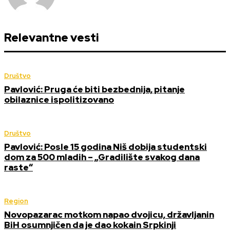
Relevantne vesti
Društvo
Pavlović: Pruga će biti bezbednija, pitanje
obilaznice ispolitizovano
Društvo
Pavlović: Posle 15 godina Niš dobija studentski
dom za 500 mladih – „Gradilište svakog dana
raste“
Region
Novopazarac motkom napao dvojicu, državljanin
BiH osumnjičen da je dao kokain Srpkinji