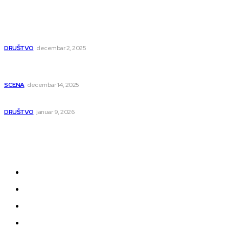
Dragana i Isidora Moles pevale sinoć za Janu Mitić. U
humanitarnom koncertu učestvovalo i puno mladih
muzičara
DRUŠTVO
decembar 2, 2025
Dečji hor „Branko“ oduševio Rumuniju: Mladi niški pevači
osvojili Grand-prix
SCENA
decembar 14, 2025
Iz ugla jednog niškog Hadžije
DRUŠTVO
januar 9, 2026
Kategorije
Grad
Region
Svet
Servis