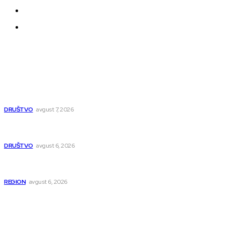
Uređivačka Politika Veb Portala
O nama
Najnovije
Pavlović: Pruga će biti bezbednija, pitanje obilaznice
ispolitizovano
DRUŠTVO
avgust 7, 2026
Pavlović: Posle 15 godina Niš dobija studentski dom za 500
mladih – „Gradilište svakog dana raste“
DRUŠTVO
avgust 6, 2026
Novopazarac motkom napao dvojicu, državljanin BiH
osumnjičen da je dao kokain Srpkinji
REGION
avgust 6, 2026
Popularno