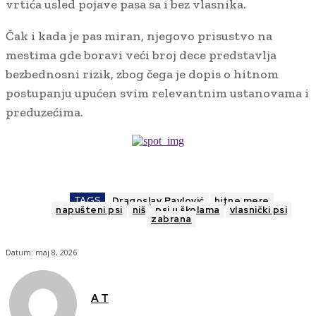
vrtića usled pojave pasa sa i bez vlasnika.
Čak i kada je pas miran, njegovo prisustvo na
mestima gde boravi veći broj dece predstavlja
bezbednosni rizik, zbog čega je dopis o hitnom
postupanju upućen svim relevantnim ustanovama i
preduzećima.
TAGS
Dragoslav Pavlović
hitne mere
napušteni psi
niš
psi u školama
vlasnički psi
zabrana
Datum:
maj 8, 2026
A T