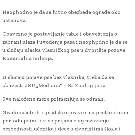
Neophodno je da se hitno obezbede ograde oko
ustanova.
Obavezno je postavljanje table i obaveštenja o
zabrani ulaza i uvođenja pasa i neophpdno je da se,
u slučaju ulaska vlasničkog psa u dvorište pozove,
Komunalna milicija,
U slučaju pojave psa bez vlasnika, treba da se
obavesti JKP „Mediana“ – RJ Zoohigijena.
Sve naložene mere primenjuju se odmah.
Gradonačelnik i gradske uprave su u prethodnom
periodu primili više prijava o ugrožavanju
bezbednosti učenika i dece u dvorištima škola i