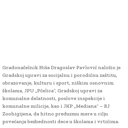
Gradonačelnik Niša Dragoslav Pavlović naložio je
Gradskoj upravi za socijalnu i porodičnu zaštitu,
obrazovanje, kulturu i sport, niškim osnovnim
školama, JPU „Pčelica“, Gradskoj upravi za
komunalne delatnosti, poslove inspekcije i
komunalne milicije, kao i JKP „Mediana“ – RJ
Zoohigijena, da hitno preduzmu mere u cilju
povećanja bezbednosti dece u školama i vrtićima.