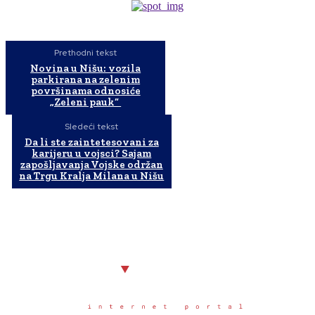
Prethodni tekst
Novina u Nišu: vozila
parkirana na zelenim
površinama odnosiće
„Zeleni pauk“
Sledeći tekst
Da li ste zaintetesovani za
karijeru u vojsci? Sajam
zapošljavanja Vojske održan
na Trgu Kralja Milana u Nišu