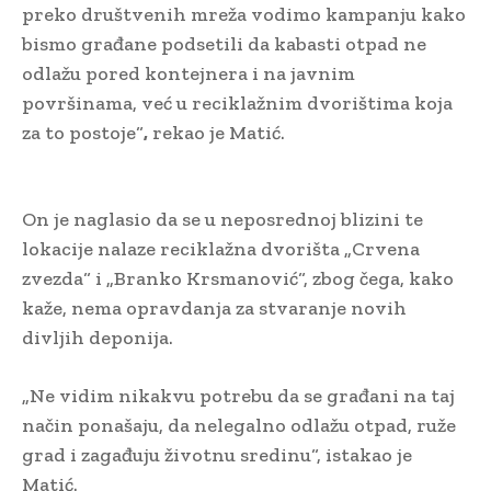
preko društvenih mreža vodimo kampanju kako
bismo građane podsetili da kabasti otpad ne
odlažu pored kontejnera i na javnim
površinama, već u reciklažnim dvorištima koja
za to postoje“
,
rekao je Matić.
On je naglasio da se u neposrednoj blizini te
lokacije nalaze reciklažna dvorišta „Crvena
zvezda“ i „Branko Krsmanović“, zbog čega, kako
kaže, nema opravdanja za stvaranje novih
divljih deponija.
„Ne vidim nikakvu potrebu da se građani na taj
način ponašaju, da nelegalno odlažu otpad, ruže
grad i zagađuju životnu sredinu“, istakao je
Matić.