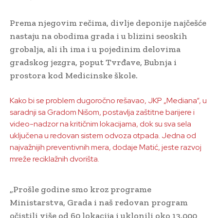
Prema njegovim rečima, divlje deponije najčešće
nastaju na obodima grada i u blizini seoskih
grobalja, ali ih ima i u pojedinim delovima
gradskog jezgra, poput Tvrđave, Bubnja i
prostora kod Medicinske škole.
Kako bi se problem dugoročno rešavao, JKP „Mediana“, u
saradnji sa Gradom Nišom, postavlja zaštitne barijere i
video-nadzor na kritičnim lokacijama, dok su sva sela
uključena u redovan sistem odvoza otpada. Jedna od
najvažnijih preventivnih mera, dodaje Matić, jeste razvoj
mreže reciklažnih dvorišta.
„Prošle godine smo kroz programe
Ministarstva, Grada i naš redovan program
očistili više od 60 lokacija i uklonili oko 13.000