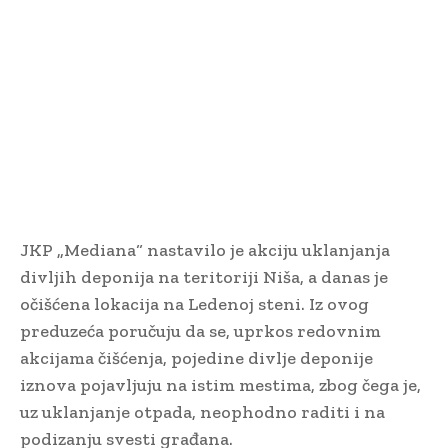
JKP „Mediana“ nastavilo je akciju uklanjanja
divljih deponija na teritoriji Niša, a danas je
očišćena lokacija na Ledenoj steni. Iz ovog
preduzeća poručuju da se, uprkos redovnim
akcijama čišćenja, pojedine divlje deponije
iznova pojavljuju na istim mestima, zbog čega je,
uz uklanjanje otpada, neophodno raditi i na
podizanju svesti građana.