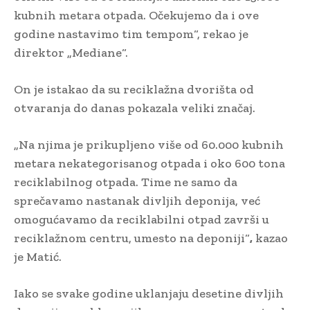
kubnih metara otpada. Očekujemo da i ove
godine nastavimo tim tempom“, rekao je
direktor „Mediane“.
On je istakao da su reciklažna dvorišta od
otvaranja do danas pokazala veliki značaj.
„Na njima je prikupljeno više od 60.000 kubnih
metara nekategorisanog otpada i oko 600 tona
reciklabilnog otpada. Time ne samo da
sprečavamo nastanak divljih deponija, već
omogućavamo da reciklabilni otpad završi u
reciklažnom centru, umesto na deponiji“
,
kazao
je Matić.
Iako se svake godine uklanjaju desetine divljih