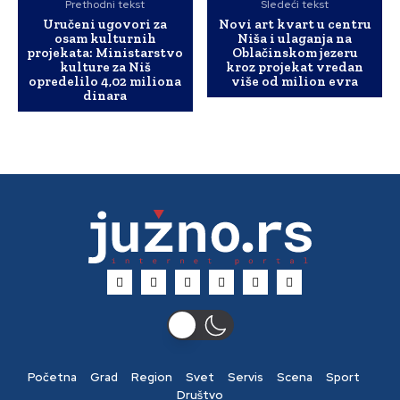
Prethodni tekst
Sledeći tekst
Uručeni ugovori za
Novi art kvart u centru
osam kulturnih
Niša i ulaganja na
projekata: Ministarstvo
Oblačinskom jezeru
kulture za Niš
kroz projekat vredan
opredelilo 4,02 miliona
više od milion evra
dinara
Početna
Grad
Region
Svet
Servis
Scena
Sport
Društvo