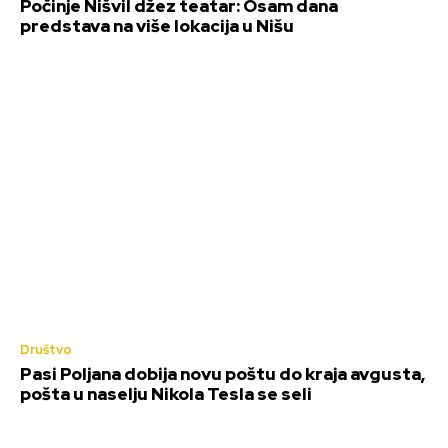
Počinje Nišvil džez teatar: Osam dana
predstava na više lokacija u Nišu
Društvo
Pasi Poljana dobija novu poštu do kraja avgusta,
pošta u naselju Nikola Tesla se seli