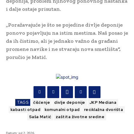
deponija, problem njihovog ponovnog nastanka
i dalje ostaje prisutan.
„Poražavajuće je što se pojedine divlje deponije
ponovo pojavljuju na istim mestima. Naš posao je
da ih čistimo, ali je jednako važno da građani
promene navike i ne stvaraju nova smetlišta
“,
poručio je Matić.
TAGS
čišćenje
divlje deponije
JKP Mediana
kabasti otpad
komunalni otpad
reciklažna dvorišta
Saša Matić
zaštita životne sredine
Datum:
jul 2, 2026