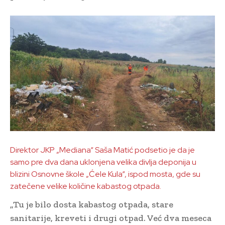
Direktor JKP „Mediana“ Saša Matić podsetio je da je
samo pre dva dana uklonjena velika divlja deponija u
blizini Osnovne škole „Ćele Kula“, ispod mosta, gde su
zatečene velike količine kabastog otpada.
„Tu je bilo dosta kabastog otpada, stare
sanitarije, kreveti i drugi otpad. Već dva meseca