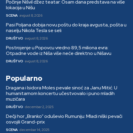
Počinje Nišvil džez teatar: Osam dana predstava na više
lokacija u Nišu
SCENA
avgust 8, 2026
Pasi Poljana dobija novu poštu do kraja avgusta, pošta u
naselju Nikola Tesla se seli
DRUŠTVO
avgust 8, 2026
Postrojenje u Popovcu vredno 89,5 miliona evra:
Otpadne vode iz Niša više neće direktno u Nišavu
DRUŠTVO
avgust 8, 2026
Popularno
Dragana i Isidora Moles pevale sinoć za Janu Mitić. U
humanitarnom koncertu učestvovalo i puno mladih
muzičara
DRUŠTVO
decembar 2, 2025
Dečji hor „Branko“ oduševio Rumuniju: Mladi niški pevači
osvojili Grand-prix
SCENA
decembar 14, 2025