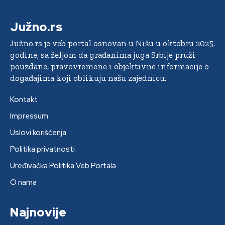
Južno.rs
Južno.rs je veb portal osnovan u Nišu u oktobru 2025.
godine, sa željom da građanima juga Srbije pruži
pouzdane, pravovremene i objektivne informacije o
događajima koji oblikuju našu zajednicu.
Kontakt
Impressum
Uslovi korišćenja
Politika privatnosti
Uređivačka Politika Veb Portala
O nama
Najnovije