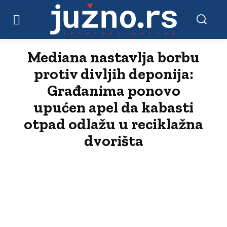
Mediana nastavlja borbu
protiv divljih deponija:
Građanima ponovo
upućen apel da kabasti
otpad odlažu u reciklažna
dvorišta