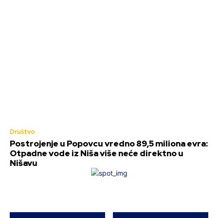
Društvo
Postrojenje u Popovcu vredno 89,5 miliona evra:
Otpadne vode iz Niša više neće direktno u
Nišavu