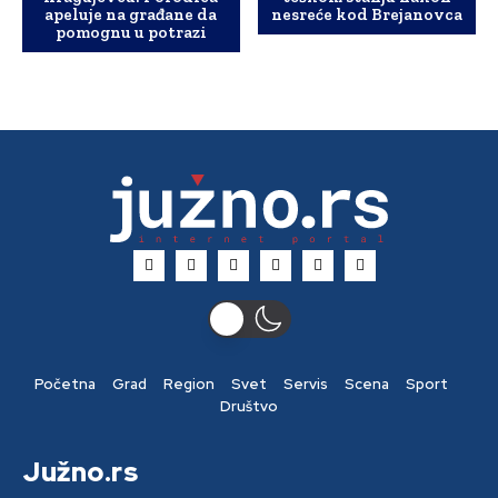
apeluje na građane da
nesreće kod Brejanovca
pomognu u potrazi
Početna
Grad
Region
Svet
Servis
Scena
Sport
Društvo
Južno.rs