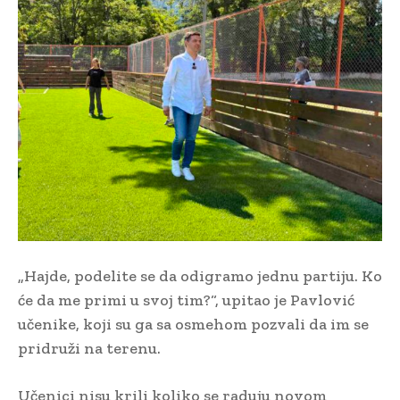
„Hajde, podelite se da odigramo jednu partiju. Ko
će da me primi u svoj tim?“, upitao je Pavlović
učenike, koji su ga sa osmehom pozvali da im se
pridruži na terenu.
Učenici nisu krili koliko se raduju novom