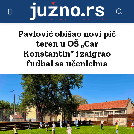
Pavlović obišao novi pič
teren u OŠ „Car
Konstantin“ i zaigrao
fudbal sa učenicima