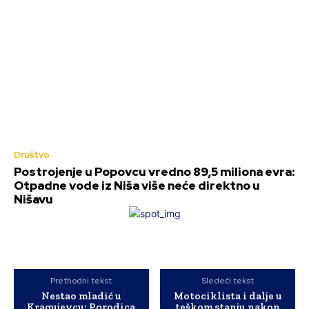
Društvo
Postrojenje u Popovcu vredno 89,5 miliona evra:
Otpadne vode iz Niša više neće direktno u
Nišavu
Prethodni tekst
Sledeći tekst
Nestao mladić u
Motociklista i dalje u
Kragujevcu: Porodica
teškom stanju nakon