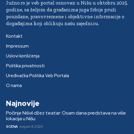
Južno.rs je veb portal osnovan u Nišu u oktobru 2025.
godine, sa željom da građanima juga Srbije pruži
pouzdane, pravovremene i objektivne informacije o
događajima koji oblikuju našu zajednicu.
Kontakt
Impressum
Uslovi korišćenja
Politika privatnosti
Uređivačka Politika Veb Portala
O nama
Najnovije
Počinje Nišvil džez teatar: Osam dana predstava na više
lokacija u Nišu
SCENA
avgust 8, 2026