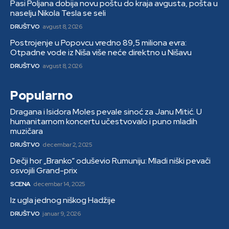
Pasi Poljana dobija novu poštu do kraja avgusta, pošta u
naselju Nikola Tesla se seli
DRUŠTVO
avgust 8, 2026
Postrojenje u Popovcu vredno 89,5 miliona evra:
Otpadne vode iz Niša više neće direktno u Nišavu
DRUŠTVO
avgust 8, 2026
Popularno
Dragana i Isidora Moles pevale sinoć za Janu Mitić. U
humanitarnom koncertu učestvovalo i puno mladih
muzičara
DRUŠTVO
decembar 2, 2025
Dečji hor „Branko“ oduševio Rumuniju: Mladi niški pevači
osvojili Grand-prix
SCENA
decembar 14, 2025
Iz ugla jednog niškog Hadžije
DRUŠTVO
januar 9, 2026