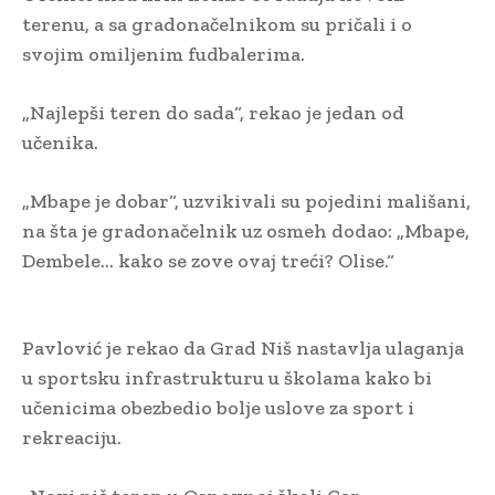
terenu, a sa gradonačelnikom su pričali i o
svojim omiljenim fudbalerima.
„Najlepši teren do sada“, rekao je jedan od
učenika.
„Mbape je dobar“, uzvikivali su pojedini mališani,
na šta je gradonačelnik uz osmeh dodao: „Mbape,
Dembele… kako se zove ovaj treći? Olise.“
Pavlović je rekao da Grad Niš nastavlja ulaganja
u sportsku infrastrukturu u školama kako bi
učenicima obezbedio bolje uslove za sport i
rekreaciju.