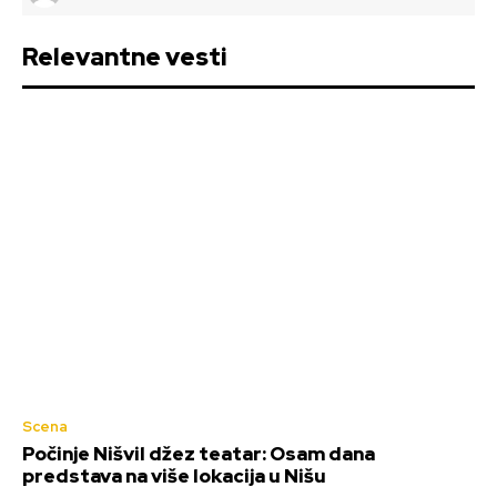
Relevantne vesti
Scena
Počinje Nišvil džez teatar: Osam dana
predstava na više lokacija u Nišu