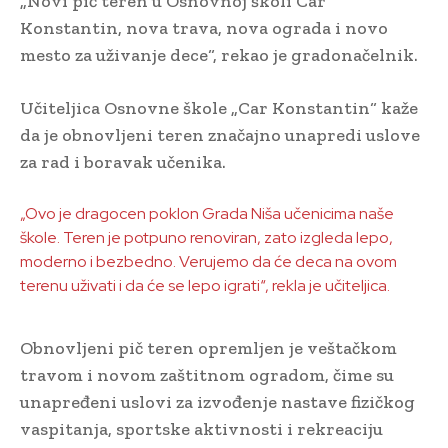
„Novi pič teren u Osnovnoj školi Car
Konstantin, nova trava, nova ograda i novo
mesto za uživanje dece“, rekao je gradonačelnik.
Učiteljica Osnovne škole „Car Konstantin“ kaže
da je obnovljeni teren značajno unapredi uslove
za rad i boravak učenika.
„Ovo je dragocen poklon Grada Niša učenicima naše
škole. Teren je potpuno renoviran, zato izgleda lepo,
moderno i bezbedno. Verujemo da će deca na ovom
terenu uživati i da će se lepo igrati“, rekla je učiteljica.
Obnovljeni pič teren opremljen je veštačkom
travom i novom zaštitnom ogradom, čime su
unapređeni uslovi za izvođenje nastave fizičkog
vaspitanja, sportske aktivnosti i rekreaciju