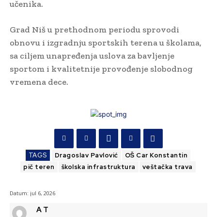
učenika.
Grad Niš u prethodnom periodu sprovodi
obnovu i izgradnju sportskih terena u školama,
sa ciljem unapređenja uslova za bavljenje
sportom i kvalitetnije provođenje slobodnog
vremena dece.
TAGS
Dragoslav Pavlović
OŠ Car Konstantin
pič teren
školska infrastruktura
veštačka trava
Datum:
jul 6, 2026
A T