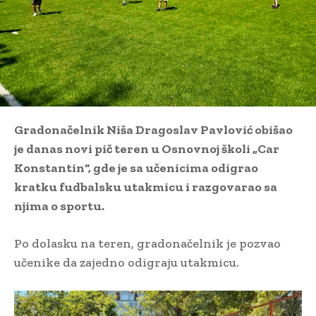
Gradonačelnik Niša Dragoslav Pavlović obišao
je danas novi pič teren u Osnovnoj školi „Car
Konstantin“, gde je sa učenicima odigrao
kratku fudbalsku utakmicu i razgovarao sa
njima o sportu.
Po dolasku na teren, gradonačelnik je pozvao
učenike da zajedno odigraju utakmicu.