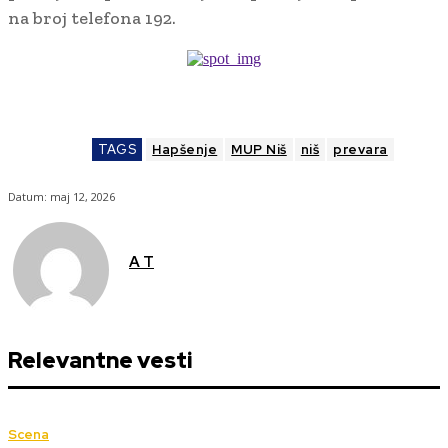
na broj telefona 192.
TAGS
Hapšenje
MUP Niš
niš
prevara
Datum:
maj 12, 2026
A T
Relevantne vesti
Scena