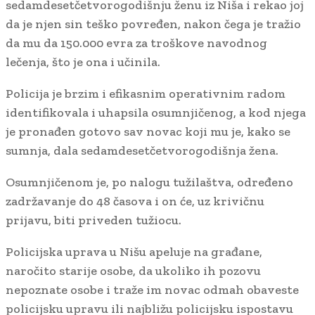
sedamdesetčetvorogodišnju ženu iz Niša i rekao joj
da je njen sin teško povređen, nakon čega je tražio
da mu da 150.000 evra za troškove navodnog
lečenja, što je ona i učinila.
Policija je brzim i efikasnim operativnim radom
identifikovala i uhapsila osumnjičenog, a kod njega
je pronađen gotovo sav novac koji mu je, kako se
sumnja, dala sedamdesetčetvorogodišnja žena.
Osumnjičenom je, po nalogu tužilaštva, određeno
zadržavanje do 48 časova i on će, uz krivičnu
prijavu, biti priveden tužiocu.
Policijska uprava u Nišu apeluje na građane,
naročito starije osobe, da ukoliko ih pozovu
nepoznate osobe i traže im novac odmah obaveste
policijsku upravu ili najbližu policijsku ispostavu