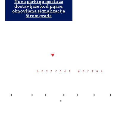
Nova parking mesta za
dostavljače kod pijace,
obnovljena signalizacija
širom grada
Početna
Grad
Region
Svet
Servis
Scena
Sport
Društvo
Južno.rs