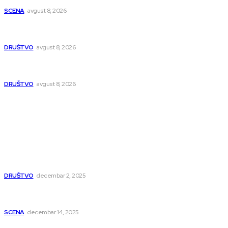
SCENA
avgust 8, 2026
Pasi Poljana dobija novu poštu do kraja avgusta, pošta u
naselju Nikola Tesla se seli
DRUŠTVO
avgust 8, 2026
Postrojenje u Popovcu vredno 89,5 miliona evra: Otpadne
vode iz Niša više neće direktno u Nišavu
DRUŠTVO
avgust 8, 2026
Popularno
Dragana i Isidora Moles pevale sinoć za Janu Mitić. U
humanitarnom koncertu učestvovalo i puno mladih
muzičara
DRUŠTVO
decembar 2, 2025
Dečji hor „Branko“ oduševio Rumuniju: Mladi niški pevači
osvojili Grand-prix
SCENA
decembar 14, 2025
Iz ugla jednog niškog Hadžije