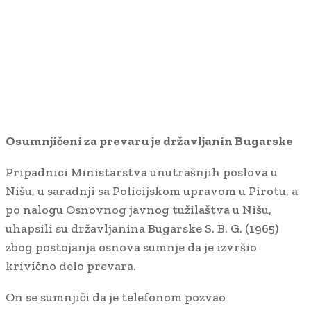
Osumnjičeni za prevaru je državljanin Bugarske
Pripadnici Ministarstva unutrašnjih poslova u
Nišu, u saradnji sa Policijskom upravom u Pirotu, a
po nalogu Osnovnog javnog tužilaštva u Nišu,
uhapsili su državljanina Bugarske S. B. G. (1965)
zbog postojanja osnova sumnje da je izvršio
krivično delo prevara.
On se sumnjiči da je telefonom pozvao