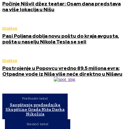
Počinje Nišvil džez teatar: Osam dana predstava
na više lokacija u Nišu
Društvo
Pasi Poljana dobija novu poštu do kraja avgusta,
pošta u naselju Nikola Tesla se seli
Društvo
Postrojenje u Popovcu vredno 89,5 miliona evra:
Otpadne vode iz Niša više neće direktno u Nišavu
Prethodni tekst
Saopštenje predsednika
Skupštine Grada Niša Darka
Nikolića
Sledeći tekst