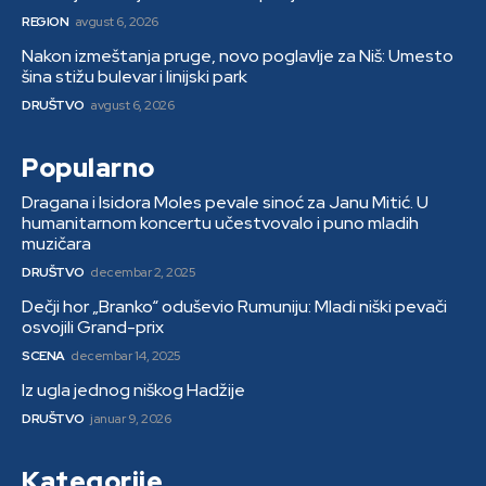
REGION
avgust 6, 2026
Nakon izmeštanja pruge, novo poglavlje za Niš: Umesto
šina stižu bulevar i linijski park
DRUŠTVO
avgust 6, 2026
Popularno
Dragana i Isidora Moles pevale sinoć za Janu Mitić. U
humanitarnom koncertu učestvovalo i puno mladih
muzičara
DRUŠTVO
decembar 2, 2025
Dečji hor „Branko“ oduševio Rumuniju: Mladi niški pevači
osvojili Grand-prix
SCENA
decembar 14, 2025
Iz ugla jednog niškog Hadžije
DRUŠTVO
januar 9, 2026
Kategorije