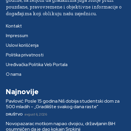
godine, sa željom da građanima juga Srbije pruži
pouzdane, pravovremene i objektivne informacije o
događajima koji oblikuju našu zajednicu.
Kontakt
Impressum
Uslovi korišćenja
Politika privatnosti
Uređivačka Politika Veb Portala
O nama
Najnovije
Pavlović: Posle 15 godina Niš dobija studentski dom za
500 mladih – „Gradilište svakog dana raste“
DRUŠTVO
avgust 6, 2026
Novopazarac motkom napao dvojicu, državljanin BiH
osumnjičen da je dao kokain Srpkinji