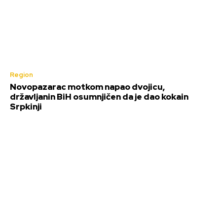
Region
Novopazarac motkom napao dvojicu,
državljanin BiH osumnjičen da je dao kokain
Srpkinji