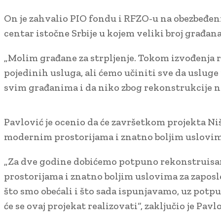
On je zahvalio PIO fondu i RFZO-u na obezbeđeni
centar istočne Srbije u kojem veliki broj građan
„Molim građane za strpljenje. Tokom izvođenja 
pojedinih usluga, ali ćemo učiniti sve da uslug
svim građanima i da niko zbog rekonstrukcije ne
Pavlović je ocenio da će završetkom projekta N
modernim prostorijama i znatno boljim uslovima
„Za dve godine dobićemo potpuno rekonstruisa
prostorijama i znatno boljim uslovima za zaposlen
što smo obećali i što sada ispunjavamo, uz potp
će se ovaj projekat realizovati“, zaključio je Pavl