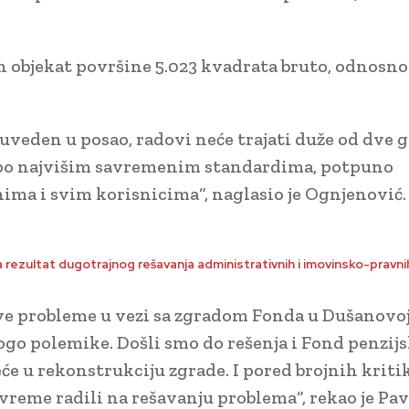
n objekat površine 5.023 kvadrata bruto, odnosno
 uveden u posao, radovi neće trajati duže od dve 
 po najvišim savremenim standardima, potpuno
ima i svim korisnicima“, naglasio je Ognjenović.
 rezultat dugotrajnog rešavanja administrativnih i imovinsko-pravnih
sve probleme u vezi sa zgradom Fonda u Dušanovoj
go polemike. Došli smo do rešenja i Fond penzijs
 u rekonstrukciju zgrade. I pored brojnih kritik
 vreme radili na rešavanju problema“, rekao je Pav