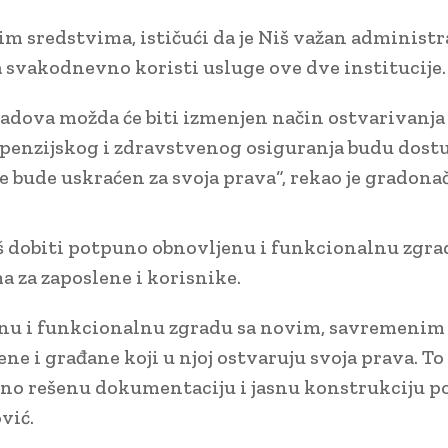
m sredstvima, ističući da je Niš važan administr
a svakodnevno koristi usluge ove dve institucije.
radova možda će biti izmenjen način ostvarivanja
e penzijskog i zdravstvenog osiguranja budu dos
 bude uskraćen za svoja prava“, rekao je gradona
iš dobiti potpuno obnovljenu i funkcionalnu zgra
 za zaposlene i korisnike.
nu i funkcionalnu zgradu sa novim, savremenim
e i građane koji u njoj ostvaruju svoja prava. To
uno rešenu dokumentaciju i jasnu konstrukciju po
ović.