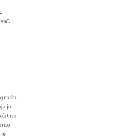
i
va“,
zgradu.
ja je
jektne
nemo
 je