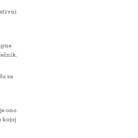
ativni
tupne
čelnik.
du sa
 je ono
 kojoj