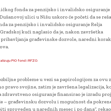
ičkog fonda za penzijsko i invalidsko osiguranje 
ušanovoj ulici u Nišu uskoro će početi da se reša
da za penzijsko i invalidsko osiguranje Relja
 Gradskoj kući naglasio da je, nakon završetka
 pribavljanja građevinske dozvole, naredni korak
ova.
ealizuju PIO fond i RFZO.
ozbiljne probleme u vezi sa papirologijom za ovu 
 pravo svojine, zatim je završena legalizacija, ko
a zdravstveno osiguranje finansirao je izradu pro
ije – građevinsku dozvolu i mogućnost da pokre
iti sproveden u narednih mesec i po dana“, rekao