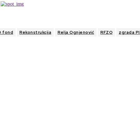
O fond
Rekonstrukcija
Relja Ognjenović
RFZO
zgrada P