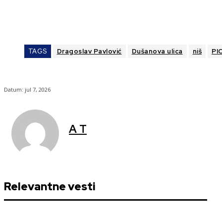
TAGS
Dragoslav Pavlović
Dušanova ulica
niš
PI
Datum:
jul 7, 2026
A T
Relevantne vesti