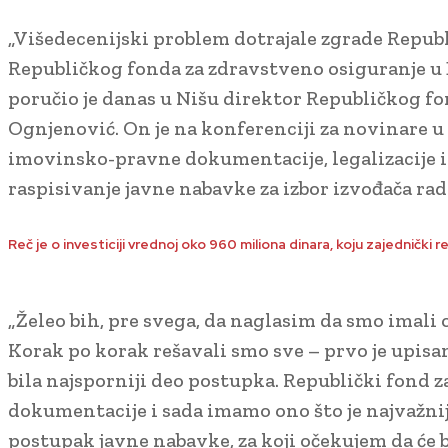
„Višedecenijski problem dotrajale zgrade Republ
Republičkog fonda za zdravstveno osiguranje u D
poručio je danas u Nišu direktor Republičkog fon
Ognjenović. On je na konferenciji za novinare u
imovinsko-pravne dokumentacije, legalizacije i
raspisivanje javne nabavke za izbor izvođača rad
Reč je o investiciji vrednoj oko 960 miliona dinara, koju zajednički r
„Želeo bih, pre svega, da naglasim da smo imali 
Korak po korak rešavali smo sve – prvo je upisano
bila najsporniji deo postupka. Republički fond z
dokumentacije i sada imamo ono što je najvažn
postupak javne nabavke, za koji očekujem da će b