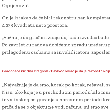
Ognjenović.
On je istakao da će biti rekonstruisan kompleta
4.235 kvadrata neto prostora.
„Važno je da građani znaju da, kada izvođač bude
Po završetku radova dobićemo zgradu uređenu
prilagođenu osobama sa invaliditetom, zaposlen
Gradonačelnik Niša Dragoslav Pavlović rekao je da je rekonstrukcija
„Najvažnije je da smo, korak po korak, rešavali 
Nišu, oko koje je u prethodnom periodu bilo mno
invalidskog osiguranja u narednom periodu kreće
priča da se o objektu ne vodi računa, mi smo sve