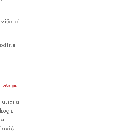
 više od
godine.
 pitanja.
 ulici u
kog i
a i
lović.