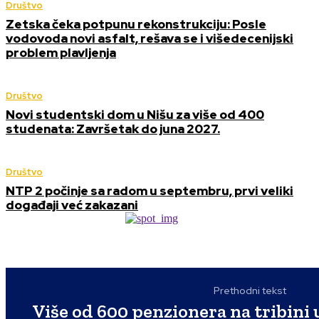
Društvo
Zetska čeka potpunu rekonstrukciju: Posle
vodovoda novi asfalt, rešava se i višedecenijski
problem plavljenja
Društvo
Novi studentski dom u Nišu za više od 400
studenata: Završetak do juna 2027.
Društvo
NTP 2 počinje sa radom u septembru, prvi veliki
događaji već zakazani
Prethodni tekst
Više od 600 penzionera na tribini 