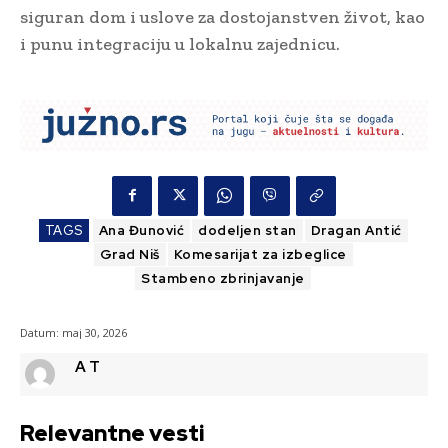
siguran dom i uslove za dostojanstven život, kao
i punu integraciju u lokalnu zajednicu.
TAGS
Ana Đunović
dodeljen stan
Dragan Antić
Grad Niš
Komesarijat za izbeglice
Stambeno zbrinjavanje
Datum:
maj 30, 2026
A T
Relevantne vesti