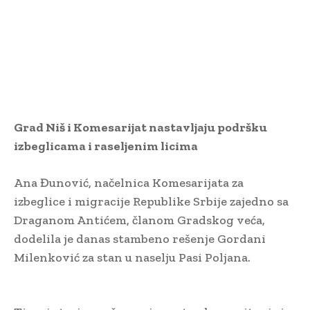
Grad Niš i Komesarijat nastavljaju podršku
izbeglicama i raseljenim licima
Ana Đunović, načelnica Komesarijata za
izbeglice i migracije Republike Srbije zajedno sa
Draganom Antićem, članom Gradskog veća,
dodelila je danas stambeno rešenje Gordani
Milenković za stan u naselju Pasi Poljana.