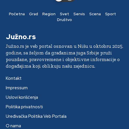
Početna
Grad
Region
Svet
Servis
Scena
Sport
Društvo
Južno.rs
Južno.rs je veb portal osnovan u Nišu u oktobru 2025.
godine, sa željom da građanima juga Srbije pruži
pouzdane, pravovremene i objektivne informacije o
događajima koji oblikuju našu zajednicu.
Kontakt
Impressum
Uslovi korišćenja
Politika privatnosti
Uređivačka Politika Veb Portala
O nama