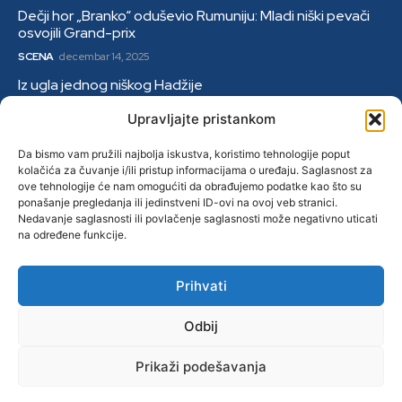
Dečji hor „Branko“ oduševio Rumuniju: Mladi niški pevači
osvojili Grand-prix
SCENA
decembar 14, 2025
Iz ugla jednog niškog Hadžije
DRUŠTVO
januar 9, 2026
Upravljajte pristankom
Kategorije
Da bismo vam pružili najbolja iskustva, koristimo tehnologije poput
kolačića za čuvanje i/ili pristup informacijama o uređaju. Saglasnost za
ove tehnologije će nam omogućiti da obrađujemo podatke kao što su
Grad
ponašanje pregledanja ili jedinstveni ID-ovi na ovoj veb stranici.
Region
Nedavanje saglasnosti ili povlačenje saglasnosti može negativno uticati
na određene funkcije.
Svet
Servis
Prihvati
Scena
Odbij
Sport
Prikaži podešavanja
Društvo