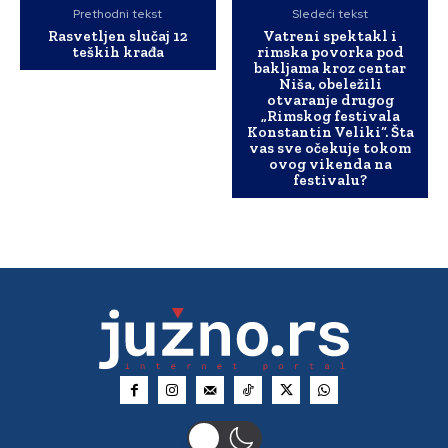
Prethodni tekst
Sledeći tekst
Rasvetljen slučaj 12
Vatreni spektakl i
teških krađa
rimska povorka pod
bakljama kroz centar
Niša, obeležili
otvaranje drugog
„Rimskog festivala
Konstantin Veliki“. Šta
vas sve očekuje tokom
ovog vikenda na
festivalu?