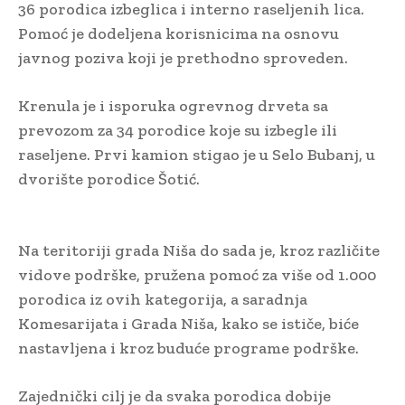
36 porodica izbeglica i interno raseljenih lica.
Pomoć je dodeljena korisnicima na osnovu
javnog poziva koji je prethodno sproveden.
Krenula je i isporuka ogrevnog drveta sa
prevozom za 34 porodice koje su izbegle ili
raseljene. Prvi kamion stigao je u Selo Bubanj, u
dvorište porodice Šotić.
Na teritoriji grada Niša do sada je, kroz različite
vidove podrške, pružena pomoć za više od 1.000
porodica iz ovih kategorija, a saradnja
Komesarijata i Grada Niša, kako se ističe, biće
nastavljena i kroz buduće programe podrške.
Zajednički cilj je da svaka porodica dobije