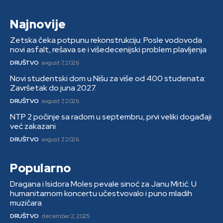
Najnovije
Zetska čeka potpunu rekonstrukciju: Posle vodovoda
novi asfalt, rešava se i višedecenijski problem plavljenja
DRUŠTVO
avgust 7, 2026
Novi studentski dom u Nišu za više od 400 studenata:
Završetak do juna 2027.
DRUŠTVO
avgust 7, 2026
NTP 2 počinje sa radom u septembru, prvi veliki događaji
već zakazani
DRUŠTVO
avgust 7, 2026
Popularno
Dragana i Isidora Moles pevale sinoć za Janu Mitić. U
humanitarnom koncertu učestvovalo i puno mladih
muzičara
DRUŠTVO
decembar 2, 2025