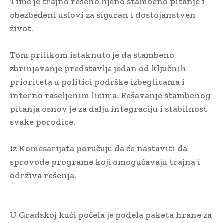
Time je trajno rešeno njeno stambeno pitanje i
obezbeđeni uslovi za siguran i dostojanstven
život.
Tom prilikom istaknuto je da stambeno
zbrinjavanje predstavlja jedan od ključnih
prioriteta u politici podrške izbeglicama i
interno raseljenim licima. Rešavanje stambenog
pitanja osnov je za dalju integraciju i stabilnost
svake porodice.
Iz Komesarijata poručuju da će nastaviti da
sprovode programe koji omogućavaju trajna i
održiva rešenja.
U Gradskoj kući počela je podela paketa hrane za