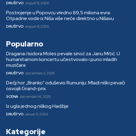
DRUŠTVO
avgust 8, 2026
Postrojenje u Popovcu vredno 89,5 miliona evra:
Otpadne vode iz Niša više neće direktno u Nišavu
DRUŠTVO
avgust 8, 2026
Popularno
Dragana i Isidora Moles pevale sinoć za Janu Mitić. U
humanitarnom koncertu učestvovalo i puno mladih
muzičara
DRUŠTVO
decembar 2, 2025
Dečji hor „Branko“ oduševio Rumuniju: Mladi niški pevači
osvojili Grand-prix
SCENA
decembar 14, 2025
Iz ugla jednog niškog Hadžije
DRUŠTVO
januar 9, 2026
Kategorije