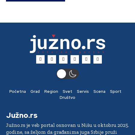
Početna
Grad
Region
Svet
Servis
Scena
Sport
Društvo
Južno.rs
Južno.rs je veb portal osnovan u Nišu u oktobru 2025.
godine, sa željom da građanima juga Srbije pruži