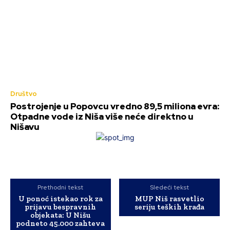
Društvo
Postrojenje u Popovcu vredno 89,5 miliona evra:
Otpadne vode iz Niša više neće direktno u
Nišavu
Prethodni tekst
Sledeći tekst
U ponoć istekao rok za
MUP Niš rasvetlio
prijavu bespravnih
seriju teških krađa
objekata: U Nišu
podneto 45.000 zahteva