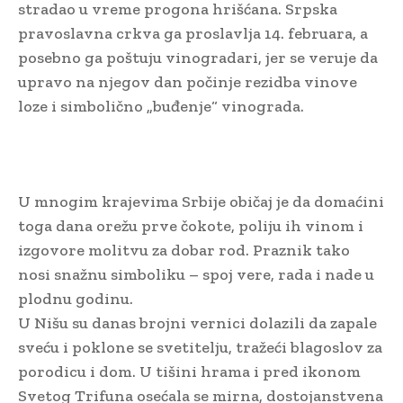
stradao u vreme progona hrišćana. Srpska
pravoslavna crkva ga proslavlja 14. februara, a
posebno ga poštuju vinogradari, jer se veruje da
upravo na njegov dan počinje rezidba vinove
loze i simbolično „buđenje“ vinograda.
U mnogim krajevima Srbije običaj je da domaćini
toga dana orežu prve čokote, poliju ih vinom i
izgovore molitvu za dobar rod. Praznik tako
nosi snažnu simboliku – spoj vere, rada i nade u
plodnu godinu.
U Nišu su danas brojni vernici dolazili da zapale
sveću i poklone se svetitelju, tražeći blagoslov za
porodicu i dom. U tišini hrama i pred ikonom
Svetog Trifuna osećala se mirna, dostojanstvena