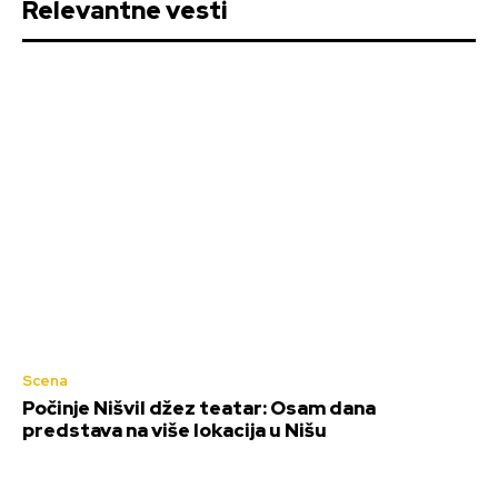
Relevantne vesti
Scena
Počinje Nišvil džez teatar: Osam dana
predstava na više lokacija u Nišu