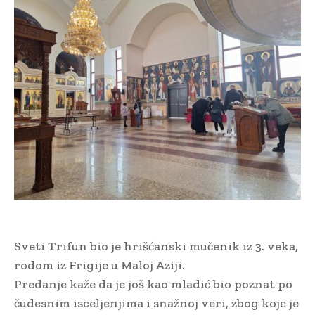
Sveti Trifun bio je hrišćanski mučenik iz 3. veka,
rodom iz Frigije u Maloj Aziji.
Predanje kaže da je još kao mladić bio poznat po
čudesnim isceljenjima i snažnoj veri, zbog koje je