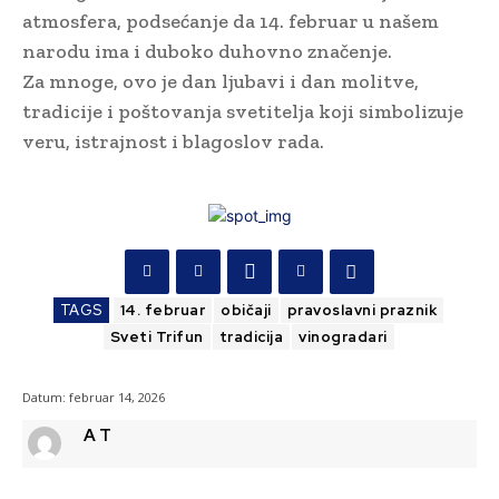
atmosfera, podsećanje da 14. februar u našem
narodu ima i duboko duhovno značenje.
Za mnoge, ovo je dan ljubavi i dan molitve,
tradicije i poštovanja svetitelja koji simbolizuje
veru, istrajnost i blagoslov rada.
TAGS
14. februar
običaji
pravoslavni praznik
Sveti Trifun
tradicija
vinogradari
Datum:
februar 14, 2026
A T