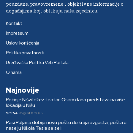
pouzdane, pravovremene i objektivne informacije o
događajima koji oblikuju našu zajednicu.
Kontakt
Impressum
Uslovi korišćenja
Politika privatnosti
Uređivačka Politika Veb Portala
O nama
Najnovije
Počinje Nišvil džez teatar: Osam dana predstava na više
lokacija u Nišu
SCENA
avgust 8, 2026
Pasi Poljana dobija novu poštu do kraja avgusta, pošta u
naselju Nikola Tesla se seli