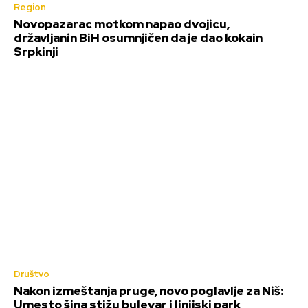
Region
Novopazarac motkom napao dvojicu,
državljanin BiH osumnjičen da je dao kokain
Srpkinji
Društvo
Nakon izmeštanja pruge, novo poglavlje za Niš:
Umesto šina stižu bulevar i linijski park