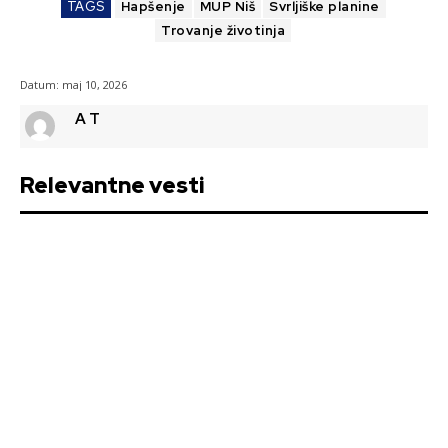
TAGS
Hapšenje
MUP Niš
Svrljiške planine
Trovanje životinja
Datum:
maj 10, 2026
A T
Relevantne vesti