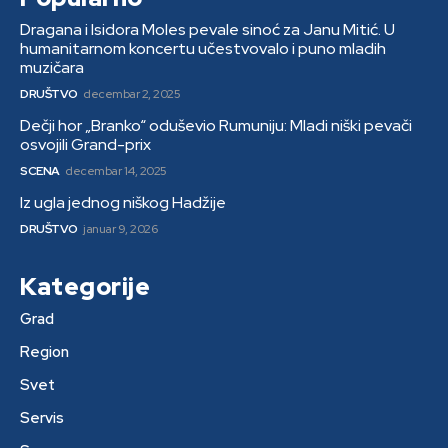
Dragana i Isidora Moles pevale sinoć za Janu Mitić. U
humanitarnom koncertu učestvovalo i puno mladih
muzičara
DRUŠTVO
decembar 2, 2025
Dečji hor „Branko“ oduševio Rumuniju: Mladi niški pevači
osvojili Grand-prix
SCENA
decembar 14, 2025
Iz ugla jednog niškog Hadžije
DRUŠTVO
januar 9, 2026
Kategorije
Grad
Region
Svet
Servis