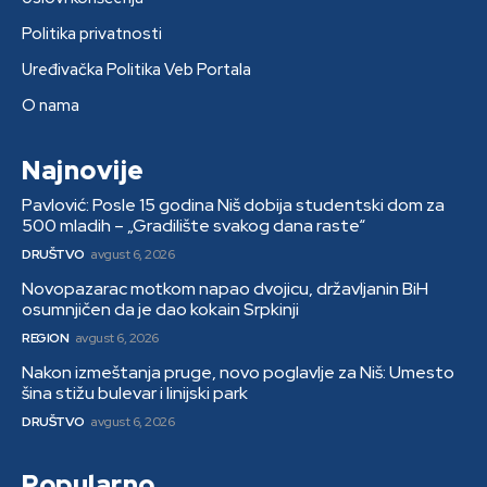
Politika privatnosti
Uređivačka Politika Veb Portala
O nama
Najnovije
Pavlović: Posle 15 godina Niš dobija studentski dom za
500 mladih – „Gradilište svakog dana raste“
DRUŠTVO
avgust 6, 2026
Novopazarac motkom napao dvojicu, državljanin BiH
osumnjičen da je dao kokain Srpkinji
REGION
avgust 6, 2026
Nakon izmeštanja pruge, novo poglavlje za Niš: Umesto
šina stižu bulevar i linijski park
DRUŠTVO
avgust 6, 2026
Popularno