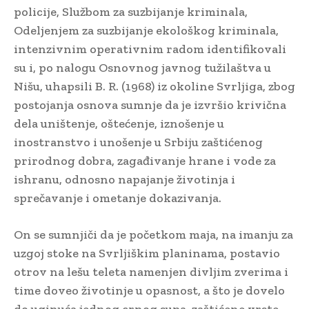
policije, Službom za suzbijanje kriminala,
Odeljenjem za suzbijanje ekološkog kriminala,
intenzivnim operativnim radom identifikovali
su i, po nalogu Osnovnog javnog tužilaštva u
Nišu, uhapsili B. R. (1968) iz okoline Svrljiga, zbog
postojanja osnova sumnje da je izvršio krivična
dela uništenje, oštećenje, iznošenje u
inostranstvo i unošenje u Srbiju zaštićenog
prirodnog dobra, zagađivanje hrane i vode za
ishranu, odnosno napajanje životinja i
sprečavanje i ometanje dokazivanja.
On se sumnjiči da je početkom maja, na imanju za
uzgoj stoke na Svrljiškim planinama, postavio
otrov na lešu teleta namenjen divljim zverima i
time doveo životinje u opasnost, a što je dovelo
do uginuća jednog crnog supa, zaštićene vrste