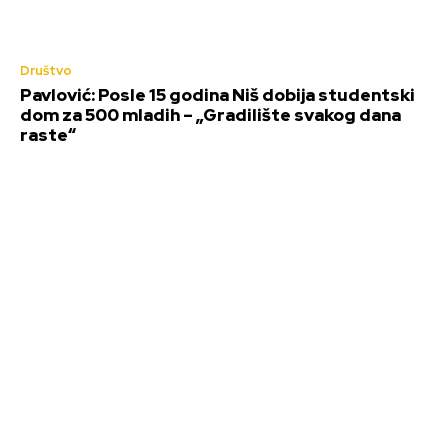
Društvo
Pavlović: Posle 15 godina Niš dobija studentski
dom za 500 mladih – „Gradilište svakog dana
raste“