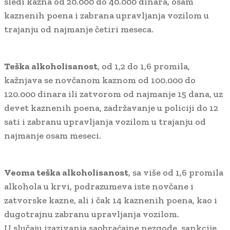
sledi kazna od 20.000 do 40.000 dinara, osam
kaznenih poena i zabrana upravljanja vozilom u
trajanju od najmanje četiri meseca.
Teška alkoholisanost
, od 1,2 do 1,6 promila,
kažnjava se novčanom kaznom od 100.000 do
120.000 dinara ili zatvorom od najmanje 15 dana, uz
devet kaznenih poena, zadržavanje u policiji do 12
sati i zabranu upravljanja vozilom u trajanju od
najmanje osam meseci.
Veoma teška alkoholisanost
, sa više od 1,6 promila
alkohola u krvi, podrazumeva iste novčane i
zatvorske kazne, ali i čak 14 kaznenih poena, kao i
dugotrajnu zabranu upravljanja vozilom.
U slučaju izazivanja saobraćajne nezgode, sankcije