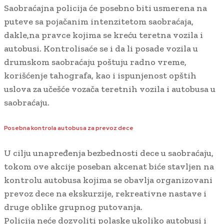
Saobraćajna policija će posebno biti usmerena na
puteve sa pojačanim intenzitetom saobraćaja,
dakle,na pravce kojima se kreću teretna vozila i
autobusi. Kontrolisaće se i da li posade vozila u
drumskom saobraćaju poštuju radno vreme,
korišćenje tahografa, kao i ispunjenost opštih
uslova za učešće vozača teretnih vozila i autobusa u
saobraćaju.
Posebna kontrola autobusa za prevoz dece
U cilju unapređenja bezbednosti dece u saobraćaju,
tokom ove akcije poseban akcenat biće stavljen na
kontrolu autobusa kojima se obavlja organizovani
prevoz dece na ekskurzije, rekreativne nastave i
druge oblike grupnog putovanja.
Policija neće dozvoliti polaske ukoliko autobusi i