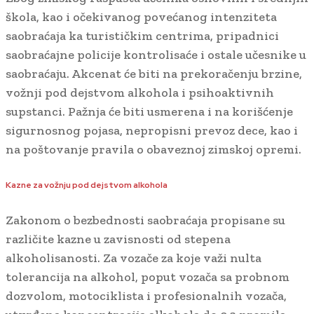
škola, kao i očekivanog povećanog intenziteta
saobraćaja ka turističkim centrima, pripadnici
saobraćajne policije kontrolisaće i ostale učesnike u
saobraćaju. Akcenat će biti na prekoračenju brzine,
vožnji pod dejstvom alkohola i psihoaktivnih
supstanci. Pažnja će biti usmerena i na korišćenje
sigurnosnog pojasa, nepropisni prevoz dece, kao i
na poštovanje pravila o obaveznoj zimskoj opremi.
Kazne za vožnju pod dejstvom alkohola
Zakonom o bezbednosti saobraćaja propisane su
različite kazne u zavisnosti od stepena
alkoholisanosti. Za vozače za koje važi nulta
tolerancija na alkohol, poput vozača sa probnom
dozvolom, motociklista i profesionalnih vozača,