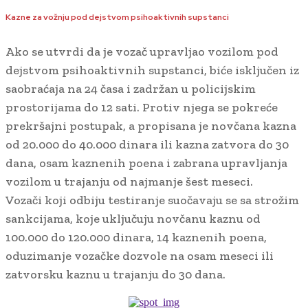
Kazne za vožnju pod dejstvom psihoaktivnih supstanci
Ako se utvrdi da je vozač upravljao vozilom pod
dejstvom psihoaktivnih supstanci, biće isključen iz
saobraćaja na 24 časa i zadržan u policijskim
prostorijama do 12 sati. Protiv njega se pokreće
prekršajni postupak, a propisana je novčana kazna
od 20.000 do 40.000 dinara ili kazna zatvora do 30
dana, osam kaznenih poena i zabrana upravljanja
vozilom u trajanju od najmanje šest meseci.
Vozači koji odbiju testiranje suočavaju se sa strožim
sankcijama, koje uključuju novčanu kaznu od
100.000 do 120.000 dinara, 14 kaznenih poena,
oduzimanje vozačke dozvole na osam meseci ili
zatvorsku kaznu u trajanju do 30 dana.