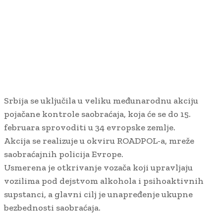
Srbija se uključila u veliku međunarodnu akciju
pojačane kontrole saobraćaja, koja će se do 15.
februara sprovoditi u 34 evropske zemlje.
Akcija se realizuje u okviru ROADPOL-a, mreže
saobraćajnih policija Evrope.
Usmerena je otkrivanje vozača koji upravljaju
vozilima pod dejstvom alkohola i psihoaktivnih
supstanci, a glavni cilj je unapređenje ukupne
bezbednosti saobraćaja.