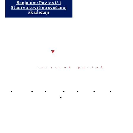
Banjaluci: Pavlović i
Stanivuković na svečanoj
akademiji
Početna
Grad
Region
Svet
Servis
Scena
Sport
Društvo
Južno.rs