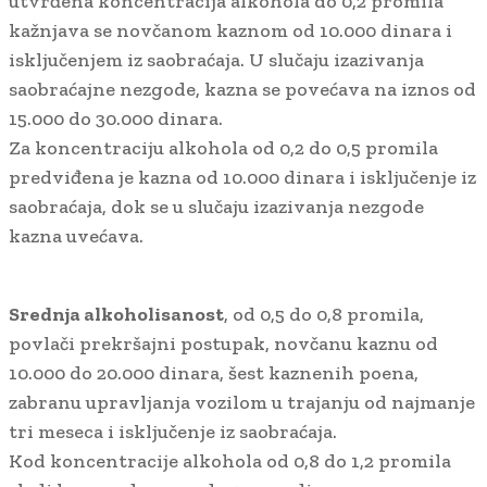
utvrđena koncentracija alkohola do 0,2 promila
kažnjava se novčanom kaznom od 10.000 dinara i
isključenjem iz saobraćaja. U slučaju izazivanja
saobraćajne nezgode, kazna se povećava na iznos od
15.000 do 30.000 dinara.
Za koncentraciju alkohola od 0,2 do 0,5 promila
predviđena je kazna od 10.000 dinara i isključenje iz
saobraćaja, dok se u slučaju izazivanja nezgode
kazna uvećava.
Srednja alkoholisanost
, od 0,5 do 0,8 promila,
povlači prekršajni postupak, novčanu kaznu od
10.000 do 20.000 dinara, šest kaznenih poena,
zabranu upravljanja vozilom u trajanju od najmanje
tri meseca i isključenje iz saobraćaja.
Kod koncentracije alkohola od 0,8 do 1,2 promila