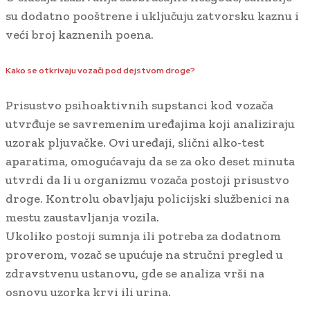
su dodatno pooštrene i uključuju zatvorsku kaznu i
veći broj kaznenih poena.
Kako se otkrivaju vozači pod dejstvom droge?
Prisustvo psihoaktivnih supstanci kod vozača
utvrđuje se savremenim uređajima koji analiziraju
uzorak pljuvačke. Ovi uređaji, slični alko-test
aparatima, omogućavaju da se za oko deset minuta
utvrdi da li u organizmu vozača postoji prisustvo
droge. Kontrolu obavljaju policijski službenici na
mestu zaustavljanja vozila.
Ukoliko postoji sumnja ili potreba za dodatnom
proverom, vozač se upućuje na stručni pregled u
zdravstvenu ustanovu, gde se analiza vrši na
osnovu uzorka krvi ili urina.