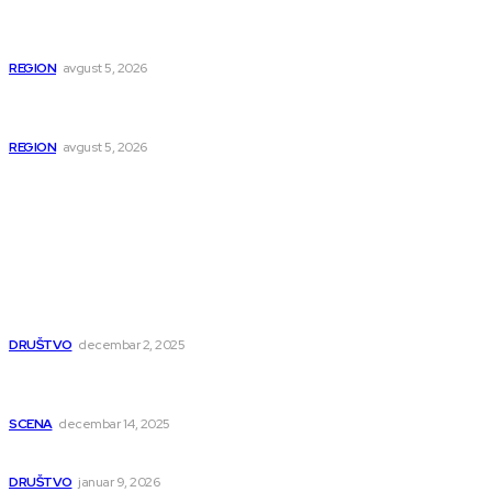
U Beogradu uhapšeni osumnjičeni za krijumčarenje više od
900 migranata
REGION
avgust 5, 2026
Tri godine od ubistva rudara: Zločin koji je potresao istočnu
Srbiju
REGION
avgust 5, 2026
Popularno
Dragana i Isidora Moles pevale sinoć za Janu Mitić. U
humanitarnom koncertu učestvovalo i puno mladih
muzičara
DRUŠTVO
decembar 2, 2025
Dečji hor „Branko“ oduševio Rumuniju: Mladi niški pevači
osvojili Grand-prix
SCENA
decembar 14, 2025
Iz ugla jednog niškog Hadžije
DRUŠTVO
januar 9, 2026