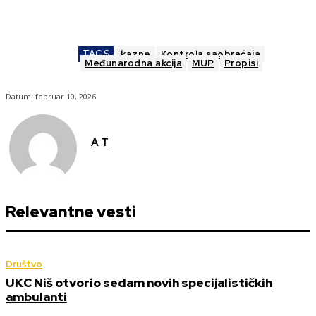
TAGS
kazne
Kontrola saobraćaja
Međunarodna akcija
MUP
Propisi
Datum:
februar 10, 2026
A T
Relevantne vesti
Društvo
UKC Niš otvorio sedam novih specijalističkih
ambulanti