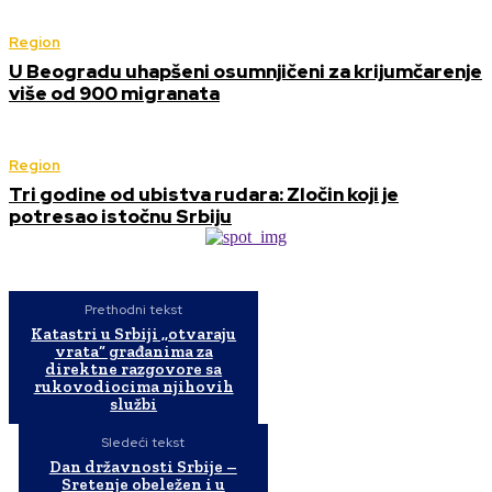
Region
U Beogradu uhapšeni osumnjičeni za krijumčarenje
više od 900 migranata
Region
Tri godine od ubistva rudara: Zločin koji je
potresao istočnu Srbiju
Prethodni tekst
Katastri u Srbiji ,,otvaraju
vrata“ građanima za
direktne razgovore sa
rukovodiocima njihovih
službi
Sledeći tekst
Dan državnosti Srbije –
Sretenje obeležen i u