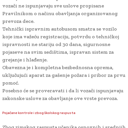
vozači ne ispunjavaju sve uslove propisane
Pravilnikom o načinu obavljanja organizovanog
prevoza dece.
Tehnički ispravnim autobusom smatra se vozilo
koje ima važeću registraciju, potvrdu o tehničkoj
ispravnosti ne stariju od 30 dana, sigurnosne
pojaseve na svim sedištima, ispravan sistem za
grejanje i hlađenje.
Obavezna je i kompletna bezbednosna oprema,
uključujući aparat za gašenje požara i pribor za prvu
pomoć.
Posebno će se proveravati i da li vozači ispunjavaju
zakonske uslove za obavljanje ove vrste prevoza.
Pojačane kontrole i zbog školskog raspusta
Zbog zimskog raspusta učenika osnovnih i srednjih