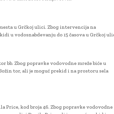
esta u Grčkoj ulici. Zbog intervencija na
di u vodosnabdevanju do 15 časova u Grčkoj ulic
n tor bb. Zbog popravke vodovodne mreže biće u
ožin tor, ali je moguć prekid i na prostoru sela
nila Price, kod broja 46. Zbog popravke vodovodne