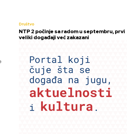
Društvo
NTP 2 počinje sa radom u septembru, prvi
veliki događaji već zakazani
e