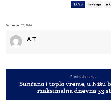
TAGS
havarija
is
Datum:
jun 25, 2026
A T
Prethodni tekst
Sunčano i toplo vreme, u Nišu 
maksimalna dnevna 33 s