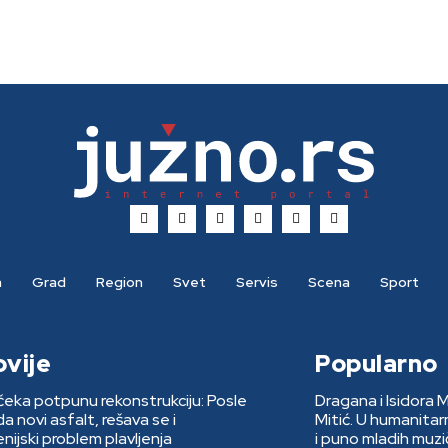
a
Grad
Region
Svet
Servis
Scena
Sport
ovije
Popularno
eka potpunu rekonstrukciju: Posle
Dragana i Isidora 
 novi asfalt, rešava se i
Mitić. U humanita
nijski problem plavljenja
i puno mladih muzi