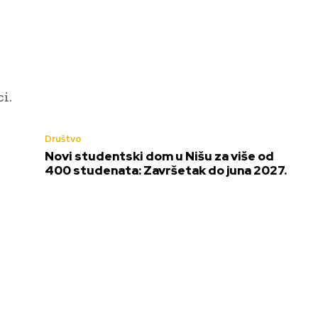
i.
Društvo
Novi studentski dom u Nišu za više od
400 studenata: Završetak do juna 2027.