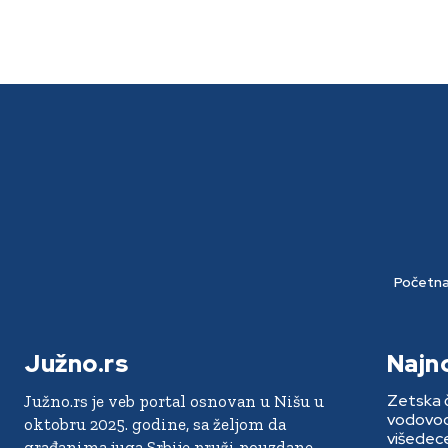
Početn
Južno.rs
Najn
Zetska č
Južno.rs je veb portal osnovan u Nišu u
vodovoda
oktobru 2025. godine, sa željom da
višedece
građanima juga Srbije pruži pouzdane,