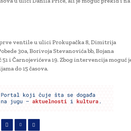
ova u ulici Danila Price, ali je moguć prekid i na
prve ventile u ulici Prokupačka 8, Dimitrija
Pobede 30a, Borivoja Stevanovića bb, Bojana
ć 51 i Čarnojevićeva 19. Zbog intervencija moguć j
ama do 15 časova.