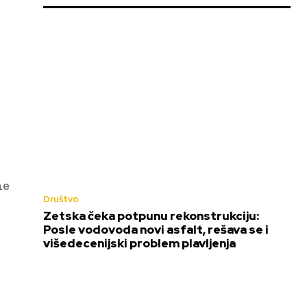
ne
Društvo
Zetska čeka potpunu rekonstrukciju:
Posle vodovoda novi asfalt, rešava se i
višedecenijski problem plavljenja