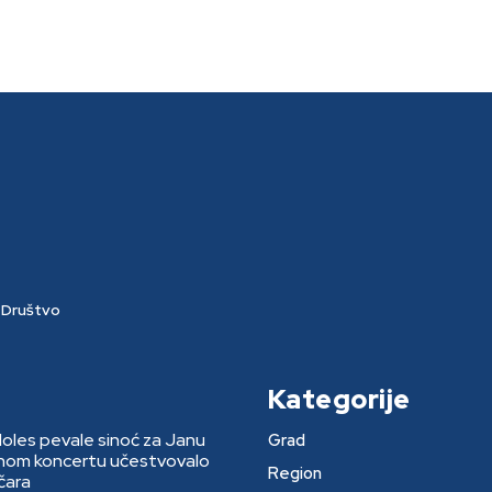
Društvo
Kategorije
Moles pevale sinoć za Janu
Grad
rnom koncertu učestvovalo
Region
čara