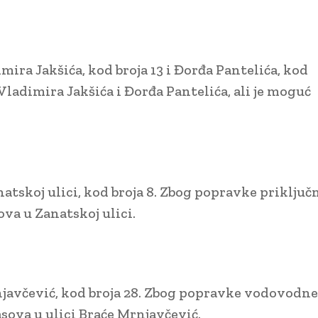
imira Jakšića, kod broja 13 i Đorđa Pantelića, kod
a Vladimira Jakšića i Đorđa Pantelića, ali je moguć
natskoj ulici, kod broja 8. Zbog popravke priključ
va u Zanatskoj ulici.
rnjavčević, kod broja 28. Zbog popravke vodovodne
sova u ulici Braće Mrnjavčević.