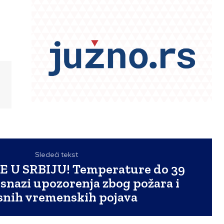
Sledeći tekst
E U SRBIJU! Temperature do 39
 snazi upozorenja zbog požara i
snih vremenskih pojava