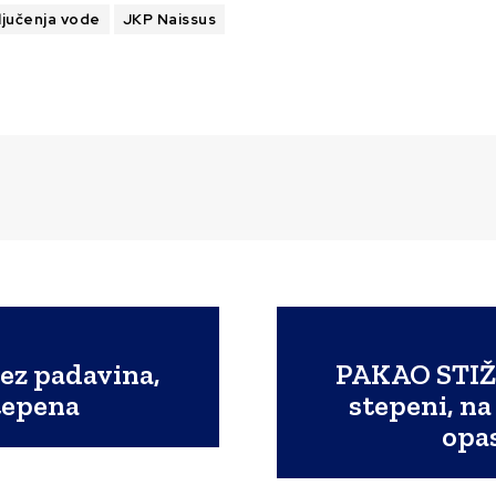
ključenja vode
JKP Naissus
bez padavina,
PAKAO STIŽ
tepena
stepeni, na
opa