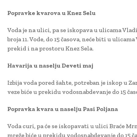
Popravke kvarova u Knez Selu
Voda je na ulici, pa se iskopava u ulicama Vlad
broja 11. Vode, do 15 časova, neće biti u ulicam
prekid i na prostoru Knez Sela.
Havarija u naselju Deveti maj
Izbija voda pored šahte, potreban je iskop u Za
veze biće u prekidu vodosnabdevanje do 15 časo
Popravka kvara u naselju Pasi Poljana
Voda curi, pa će se iskopavati u ulici Braće M
mreže biće u prekidu vodosnabdevanje do 15 ča