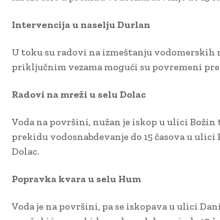
Intervencija u naselju Durlan
U toku su radovi na izmeštanju vodomerskih m
priključnim vezama mogući su povremeni preki
Radovi na mreži u selu Dolac
Voda na površini, nužan je iskop u ulici Boži
prekidu vodosnabdevanje do 15 časova u ulici B
Dolac.
Popravka kvara u selu Hum
Voda je na površini, pa se iskopava u ulici Da