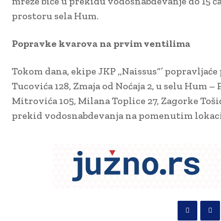
mreže biće u prekidu vodosnabdevanje do 15 čas
prostoru sela Hum.
Popravke kvarova na prvim ventilima
Tokom dana, ekipe JKP ,,Naissus“’ popravljaće 
Tucovića 128, Zmaja od Noćaja 2, u selu Hum – 
Mitrovića 105, Milana Toplice 27, Zagorke Toši
prekid vodosnabdevanja na pomenutim lokacij