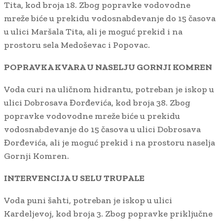
Tita, kod broja 18. Zbog popravke vodovodne
mreže biće u prekidu vodosnabdevanje do 15 časova
u ulici Maršala Tita, ali je moguć prekid i na
prostoru sela Medoševac i Popovac.
POPRAVKA KVARA U NASELJU GORNJI KOMREN
Voda curi na uličnom hidrantu, potreban je iskop u
ulici Dobrosava Đorđevića, kod broja 38. Zbog
popravke vodovodne mreže biće u prekidu
vodosnabdevanje do 15 časova u ulici Dobrosava
Đorđevića, ali je moguć prekid i na prostoru naselja
Gornji Komren.
INTERVENCIJA U SELU TRUPALE
Voda puni šahti, potreban je iskop u ulici
Kardeljevoj, kod broja 3. Zbog popravke priključne