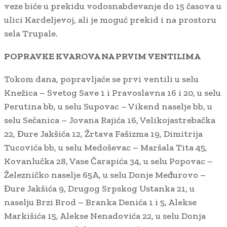
veze biće u prekidu vodosnabdevanje do 15 časova u
ulici Kardeljevoj, ali je moguć prekid i na prostoru
sela Trupale.
POPRAVKE KVAROVA NA PRVIM VENTILIMA
Tokom dana, popravljaće se prvi ventili u selu
Knežica – Svetog Save 1 i Pravoslavna 16 i 20, u selu
Perutina bb, u selu Supovac – Vikend naselje bb, u
selu Sečanica – Jovana Rajića 16, Velikojastrebačka
22, Đure Jakšića 12, Žrtava Fašizma 19, Dimitrija
Tucovića bb, u selu Medoševac – Maršala Tita 45,
Kovanlučka 28, Vase Čarapića 34, u selu Popovac –
Železničko naselje 65A, u selu Donje Međurovo –
Đure Jakšića 9, Drugog Srpskog Ustanka 21, u
naselju Brzi Brod – Branka Denića 1 i 5, Alekse
Markišića 15, Alekse Nenadovića 22, u selu Donja