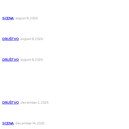
Počinje Nišvil džez teatar: Osam dana predstava na više
lokacija u Nišu
SCENA
avgust 8, 2026
Pasi Poljana dobija novu poštu do kraja avgusta, pošta u
naselju Nikola Tesla se seli
DRUŠTVO
avgust 8, 2026
Postrojenje u Popovcu vredno 89,5 miliona evra: Otpadne
vode iz Niša više neće direktno u Nišavu
DRUŠTVO
avgust 8, 2026
Popularno
Dragana i Isidora Moles pevale sinoć za Janu Mitić. U
humanitarnom koncertu učestvovalo i puno mladih
muzičara
DRUŠTVO
decembar 2, 2025
Dečji hor „Branko“ oduševio Rumuniju: Mladi niški pevači
osvojili Grand-prix
SCENA
decembar 14, 2025