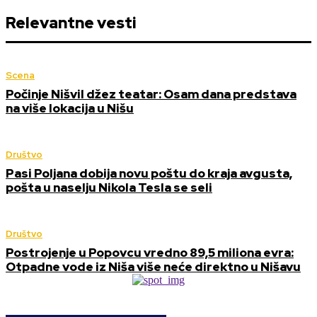
Relevantne vesti
Scena
Počinje Nišvil džez teatar: Osam dana predstava
na više lokacija u Nišu
Društvo
Pasi Poljana dobija novu poštu do kraja avgusta,
pošta u naselju Nikola Tesla se seli
Društvo
Postrojenje u Popovcu vredno 89,5 miliona evra:
Otpadne vode iz Niša više neće direktno u Nišavu