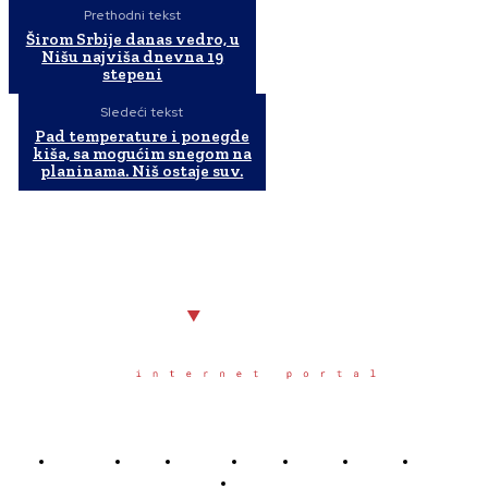
Prethodni tekst
Širom Srbije danas vedro, u
Nišu najviša dnevna 19
stepeni
Sledeći tekst
Pad temperature i ponegde
kiša, sa mogućim snegom na
planinama. Niš ostaje suv.
Početna
Grad
Region
Svet
Servis
Scena
Sport
Društvo