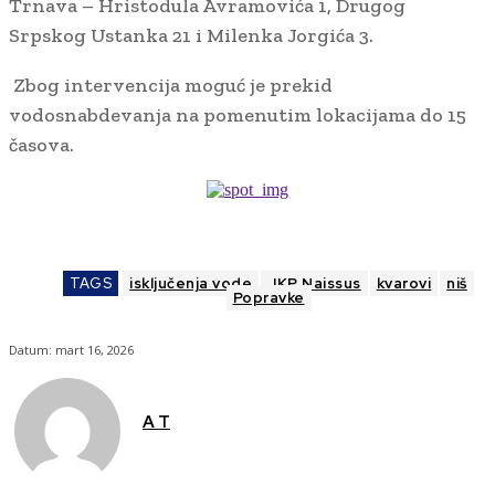
Trnava – Hristodula Avramovića 1, Drugog
Srpskog Ustanka 21 i Milenka Jorgića 3.
Zbog intervencija moguć je prekid
vodosnabdevanja na pomenutim lokacijama do 15
časova.
TAGS
isključenja vode
JKP Naissus
kvarovi
niš
Popravke
Datum:
mart 16, 2026
A T