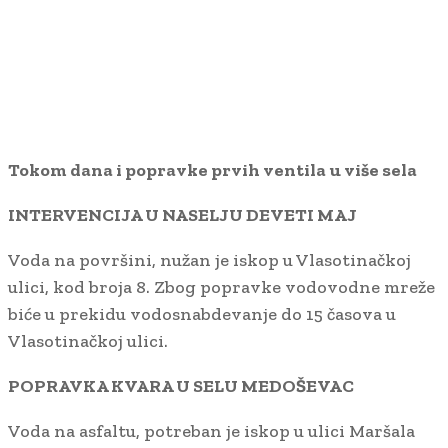
Tokom dana i popravke prvih ventila u više sela
INTERVENCIJA U NASELJU DEVETI MAJ
Voda na površini, nužan je iskop u Vlasotinačkoj
ulici, kod broja 8. Zbog popravke vodovodne mreže
biće u prekidu vodosnabdevanje do 15 časova u
Vlasotinačkoj ulici.
POPRAVKA KVARA U SELU MEDOŠEVAC
Voda na asfaltu, potreban je iskop u ulici Maršala