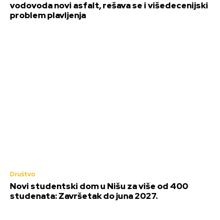
vodovoda novi asfalt, rešava se i višedecenijski
problem plavljenja
Društvo
Novi studentski dom u Nišu za više od 400
studenata: Završetak do juna 2027.