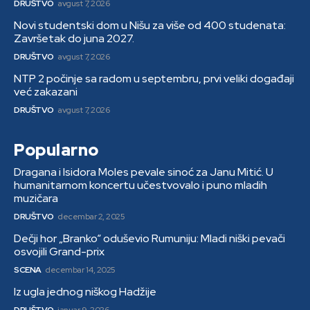
DRUŠTVO
avgust 7, 2026
Novi studentski dom u Nišu za više od 400 studenata:
Završetak do juna 2027.
DRUŠTVO
avgust 7, 2026
NTP 2 počinje sa radom u septembru, prvi veliki događaji
već zakazani
DRUŠTVO
avgust 7, 2026
Popularno
Dragana i Isidora Moles pevale sinoć za Janu Mitić. U
humanitarnom koncertu učestvovalo i puno mladih
muzičara
DRUŠTVO
decembar 2, 2025
Dečji hor „Branko“ oduševio Rumuniju: Mladi niški pevači
osvojili Grand-prix
SCENA
decembar 14, 2025
Iz ugla jednog niškog Hadžije
DRUŠTVO
januar 9, 2026