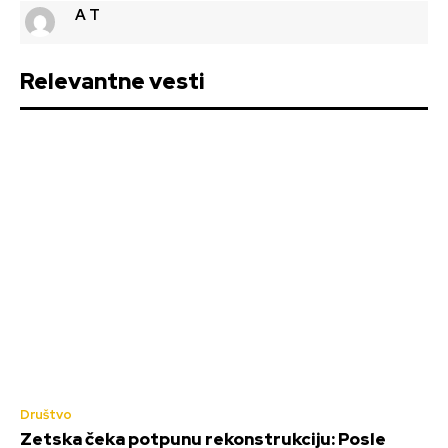
A T
Relevantne vesti
Društvo
Zetska čeka potpunu rekonstrukciju: Posle