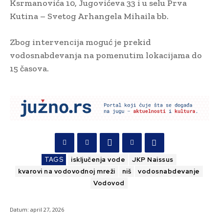
Ksrmanovića 10, Jugovićeva 33 i u selu Prva
Kutina – Svetog Arhangela Mihaila bb.
Zbog intervencija moguć je prekid
vodosnabdevanja na pomenutim lokacijama do
15 časova.
TAGS
isključenja vode
JKP Naissus
kvarovi na vodovodnoj mreži
niš
vodosnabdevanje
Vodovod
Datum:
april 27, 2026