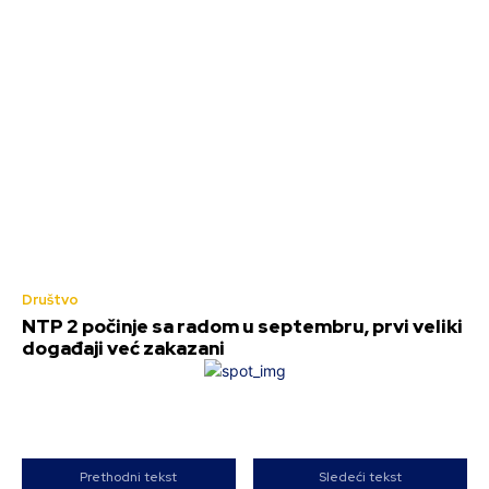
Društvo
NTP 2 počinje sa radom u septembru, prvi veliki
događaji već zakazani
Prethodni tekst
Sledeći tekst