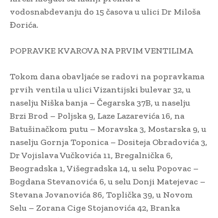
vodosnabdevanju do 15 časova u ulici Dr Miloša
Đorića.
POPRAVKE KVAROVA NA PRVIM VENTILIMA
Tokom dana obavljaće se radovi na popravkama
prvih ventila u ulici Vizantijski bulevar 32, u
naselju Niška banja – Čegarska 37B, u naselju
Brzi Brod – Poljska 9, Laze Lazarevića 16, na
Batušinačkom putu – Moravska 3, Mostarska 9, u
naselju Gornja Toponica – Dositeja Obradovića 3,
Dr Vojislava Vučkovića 11, Bregalnička 6,
Beogradska 1, Višegradska 14, u selu Popovac –
Bogdana Stevanovića 6, u selu Donji Matejevac –
Stevana Jovanovića 86, Toplička 39, u Novom
Selu – Zorana Cige Stojanovića 42, Branka