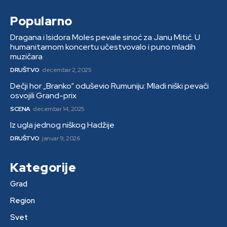
Popularno
Dragana i Isidora Moles pevale sinoć za Janu Mitić. U
humanitarnom koncertu učestvovalo i puno mladih
muzičara
DRUŠTVO
decembar 2, 2025
Dečji hor „Branko“ oduševio Rumuniju: Mladi niški pevači
osvojili Grand-prix
SCENA
decembar 14, 2025
Iz ugla jednog niškog Hadžije
DRUŠTVO
januar 9, 2026
Kategorije
Grad
Region
Svet