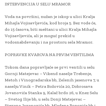
INTERVENCIJA U SELU MRAMOR
Voda na površini, nužan je iskop u ulici Kralja
Mihajla Vojisavljevića, kod broja 5. Bez vode će,
do 15 časova, biti meštani u ulici Kralja Mihajla
Vojisavljevića, ali je moguć prekid u
vodosnabdevanju i na prostoru sela Mramor.
POPRAVKE KVAROVA NA PRVIM VENTILIMA
Tokom dana popravljaće se prvi ventili u selu
Gornji Matejevac – Vikend naselje Trebenje,
Metoh i Vinogradarska bb, Zelenih jasenova 7, u
naselju Vinik – Petra Božovića 20, Dobrosava
Jovanovića Stanka 9, Kalač brdo 26, u Knez Selu
– Svetog Ilije bb, u selu Donji Matejevac –
Stevana Jovanovića bb, Mladena Popovića bb i