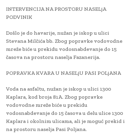
INTERVENCIJA NA PROSTORU NASELjA
PODVINIK
Došlo je do havarije, nužan je iskop u ulici
Stevana Milčića bb. Zbog popravke vodovodne
mreže biće u prekidu vodosnabdevanje do 15
časova na prostoru naselja Fazanerija.
POPRAVKA KVARA U NASELjU PASI POLjANA
Voda na asfaltu, nužan je iskop u ulici 1300
Kaplara, kod broja 81A. Zbog popravke
vodovodne mreže biće u prekidu
vodosnabdevanje do 15 časova u delu ulice 1300
Kaplara i okolnim ulicama, ali je moguć prekid i
na prostoru naselja Pasi Poljana.