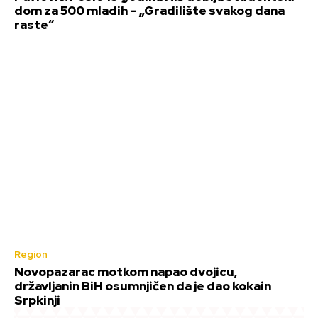
dom za 500 mladih – „Gradilište svakog dana
raste“
Region
Novopazarac motkom napao dvojicu,
državljanin BiH osumnjičen da je dao kokain
Srpkinji