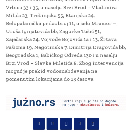
Vrbica 33 i 35, u naselju Brzi Brod – Vladimira
Milića 23, Trebinjska 55, Rtanjska 24,
Belopalanačka prilaz broj 11, u selu Mramor –
Uroša Ignjatovića bb, Zagorke Tošić 51,
Zaječarska 24, Vojvode Bojovića 1a i 13, Žrtava
Fašizma 19, Negotinska 7, Dimitrija Dragovića bb,
Beogradska 1, Babičkog Odreda 130 i u naselju
Brzi Vrod – Slavka Miletića 8. Zbog intervencija
moguć je prekid vodosnabdevanja na
pomenutim lokacijama do 15 časova.