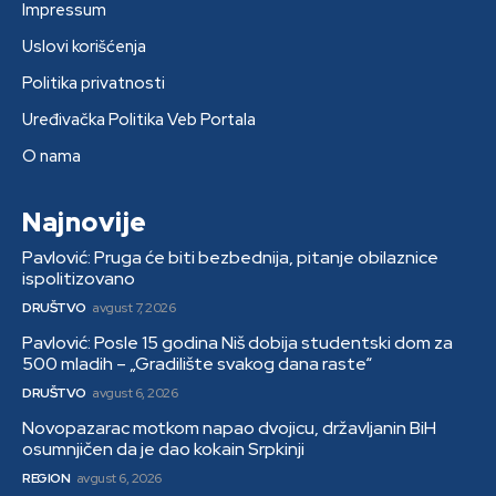
Impressum
Uslovi korišćenja
Politika privatnosti
Uređivačka Politika Veb Portala
O nama
Najnovije
Pavlović: Pruga će biti bezbednija, pitanje obilaznice
ispolitizovano
DRUŠTVO
avgust 7, 2026
Pavlović: Posle 15 godina Niš dobija studentski dom za
500 mladih – „Gradilište svakog dana raste“
DRUŠTVO
avgust 6, 2026
Novopazarac motkom napao dvojicu, državljanin BiH
osumnjičen da je dao kokain Srpkinji
REGION
avgust 6, 2026