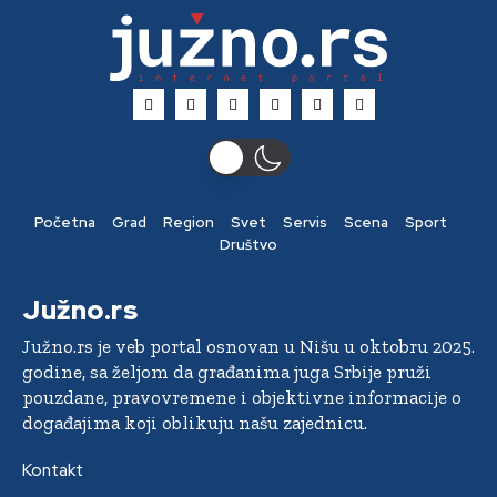
Početna
Grad
Region
Svet
Servis
Scena
Sport
Društvo
Južno.rs
Južno.rs je veb portal osnovan u Nišu u oktobru 2025.
godine, sa željom da građanima juga Srbije pruži
pouzdane, pravovremene i objektivne informacije o
događajima koji oblikuju našu zajednicu.
Kontakt