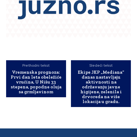
Prethodni tekst
Sledeći tekst
Vremenska prognoza:
Ekipe JKP „Mediana“
Prvi dan leta obeležiće
danas nastavljaju
vrućina, U Nišu 33
aktivnosti na
stepena, popodne oluja
održavanju javne
sa grmljavinom
higijene, zelenila i
drvoreda na više
lokacija u gradu.