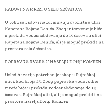
RADOVI NA MREŽI U SELU SEČANICA
U toku su radovi na formiranju čvorišta u ulici
Kapetana Bojana Denića. Zbog intervencije biće
u prekidu vodosnabdevanje do 15 časova u ulici
Kapetana Bojana Denića, ali je moguć prekid i na
prostoru sela Sečanica.
POPRAVKA KVARA U NASELjU DONjI KOMREN
Usled havarije potreban je iskop u Rujničkoj
ulici, kod broja 25. Zbog popravke vodovodne
mreže biće u prekidu vodosnabdevanje do 15
časova u Rujničkoj ulici, ali je moguć prekid i na
prostoru naselja Donji Komren.