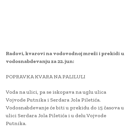
Radovi, kvarovi na vodovodnoj mreži i prekidi u
vodosnabdevanju za 22. jun:
POPRAVKA KVARA NA PALILULI
Voda na ulici, pa se iskopava na uglu ulica
Vojvode Putnika i Serdara Jola Piletića.
Vodosnabdevanje će biti u prekidu do 15 časova u
ulici Serdara Jola Piletića i u delu Vojvode
Putnika.