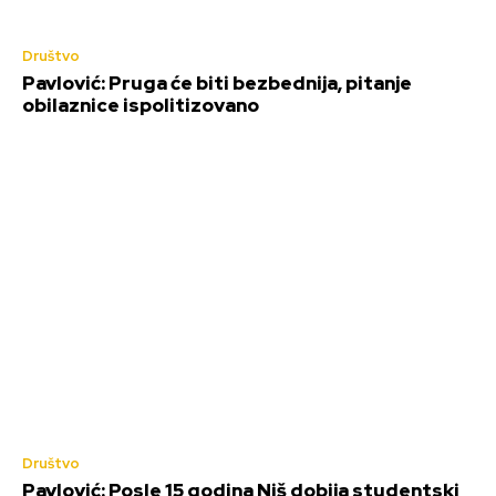
Društvo
Pavlović: Pruga će biti bezbednija, pitanje
obilaznice ispolitizovano
Društvo
Pavlović: Posle 15 godina Niš dobija studentski