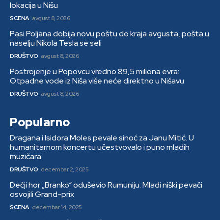
lokacija u Nišu
SCENA
avgust 8, 2026
Pasi Poljana dobija novu poštu do kraja avgusta, pošta u
naselju Nikola Tesla se seli
DRUŠTVO
avgust 8, 2026
Postrojenje u Popovcu vredno 89,5 miliona evra:
Otpadne vode iz Niša više neće direktno u Nišavu
DRUŠTVO
avgust 8, 2026
Popularno
Dragana i Isidora Moles pevale sinoć za Janu Mitić. U
humanitarnom koncertu učestvovalo i puno mladih
muzičara
DRUŠTVO
decembar 2, 2025
Dečji hor „Branko“ oduševio Rumuniju: Mladi niški pevači
osvojili Grand-prix
SCENA
decembar 14, 2025