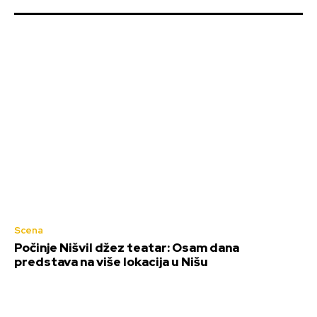
Scena
Počinje Nišvil džez teatar: Osam dana
predstava na više lokacija u Nišu