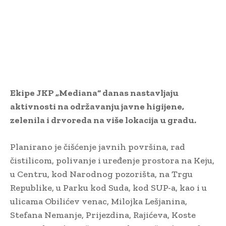
Ekipe JKP „Mediana“ danas nastavljaju
aktivnosti na održavanju javne higijene,
zelenila i drvoreda na više lokacija u gradu.
Planirano je čišćenje javnih površina, rad
čistilicom, polivanje i uređenje prostora na Keju,
u Centru, kod Narodnog pozorišta, na Trgu
Republike, u Parku kod Suda, kod SUP-a, kao i u
ulicama Obilićev venac, Milojka Lešjanina,
Stefana Nemanje, Prijezdina, Rajićeva, Koste