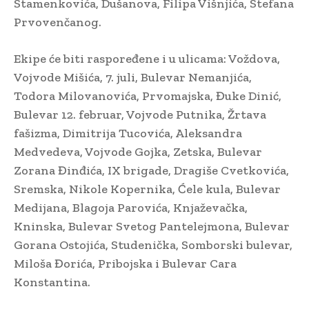
Stamenkovića, Dušanova, Filipa Višnjića, Stefana
Prvovenčanog.
Ekipe će biti raspoređene i u ulicama: Voždova,
Vojvode Mišića, 7. juli, Bulevar Nemanjića,
Todora Milovanovića, Prvomajska, Đuke Dinić,
Bulevar 12. februar, Vojvode Putnika, Žrtava
fašizma, Dimitrija Tucovića, Aleksandra
Medvedeva, Vojvode Gojka, Zetska, Bulevar
Zorana Đinđića, IX brigade, Dragiše Cvetkovića,
Sremska, Nikole Kopernika, Ćele kula, Bulevar
Medijana, Blagoja Parovića, Knjaževačka,
Kninska, Bulevar Svetog Pantelejmona, Bulevar
Gorana Ostojića, Studenička, Somborski bulevar,
Miloša Đorića, Pribojska i Bulevar Cara
Konstantina.