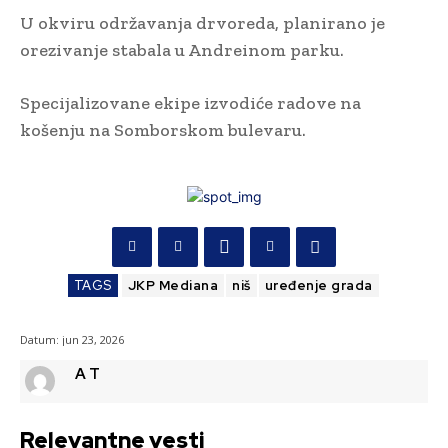
U okviru održavanja drvoreda, planirano je
orezivanje stabala u Andreinom parku.
Specijalizovane ekipe izvodiće radove na
košenju na Somborskom bulevaru.
TAGS
JKP Mediana
niš
uređenje grada
Datum:
jun 23, 2026
A T
Relevantne vesti