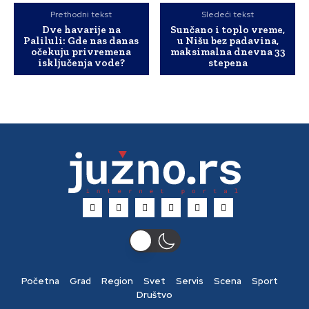
Prethodni tekst
Sledeći tekst
Dve havarije na
Sunčano i toplo vreme,
Paliluli: Gde nas danas
u Nišu bez padavina,
očekuju privremena
maksimalna dnevna 33
isključenja vode?
stepena
Početna
Grad
Region
Svet
Servis
Scena
Sport
Društvo