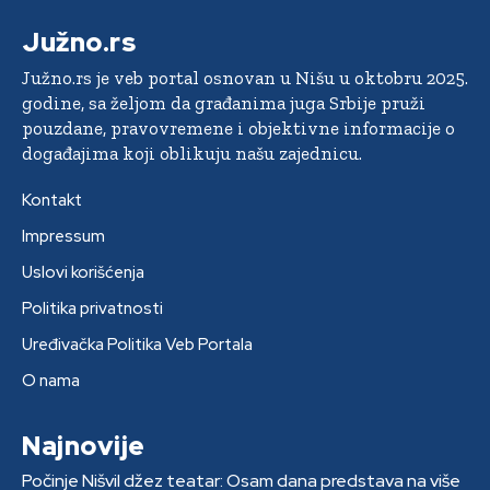
Južno.rs
Južno.rs je veb portal osnovan u Nišu u oktobru 2025.
godine, sa željom da građanima juga Srbije pruži
pouzdane, pravovremene i objektivne informacije o
događajima koji oblikuju našu zajednicu.
Kontakt
Impressum
Uslovi korišćenja
Politika privatnosti
Uređivačka Politika Veb Portala
O nama
Najnovije
Počinje Nišvil džez teatar: Osam dana predstava na više