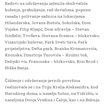
Radovi na održavanju zelenila obuhvatiće
košenje, grabuljanje, rad duvačima, popunu
rasada i polivanje sadnica na lokacijama
Hilandarska, Jovana Ristića, Sokolska, Dom
Vojske, Filip Kljajić, Dom zdravlja – Stevan
Sinđelić, Tvrđava, Stevana Sremca – blokovsko,
Vizantijski bulevar, Park Sveti Sava, Park
prijateljstva, Delta park, Branka Krsmanovića,
Kninska, Dimitrija Tucovića – Kružni tok,
Delijski vis, Francuska – blokovsko, Brzi Brod i
Niška Banja.
Čišćenje i održavanje javnih površina
realizovaće se i na Trgu Kralja Aleksandra, kod
Narodnog doma, u naselju Solun, na Vidrištu, u
naseljima Donja Vrežina i Čalije, kao i na Bubnju.