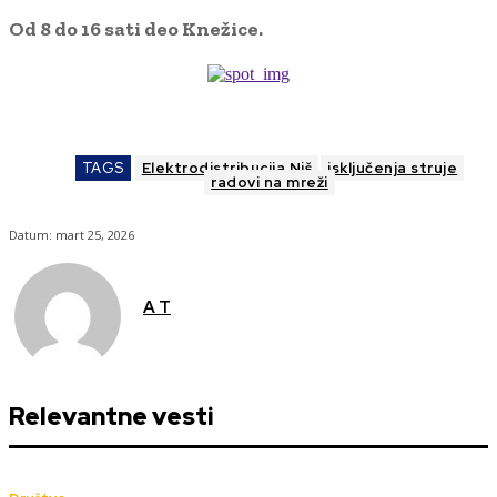
Od 8 do 16 sati deo Knežice.
TAGS
Elektrodistribucija Niš
isključenja struje
radovi na mreži
Datum:
mart 25, 2026
A T
Relevantne vesti