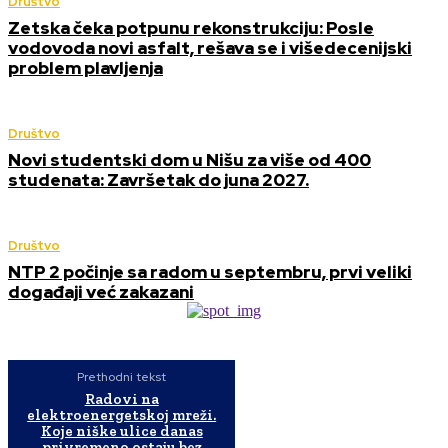
Društvo
Zetska čeka potpunu rekonstrukciju: Posle
vodovoda novi asfalt, rešava se i višedecenijski
problem plavljenja
Društvo
Novi studentski dom u Nišu za više od 400
studenata: Završetak do juna 2027.
Društvo
NTP 2 počinje sa radom u septembru, prvi veliki
događaji već zakazani
Prethodni tekst
Radovi na
elektroenergetskoj mreži.
Koje niške ulice danas
privremeno ostaju bez