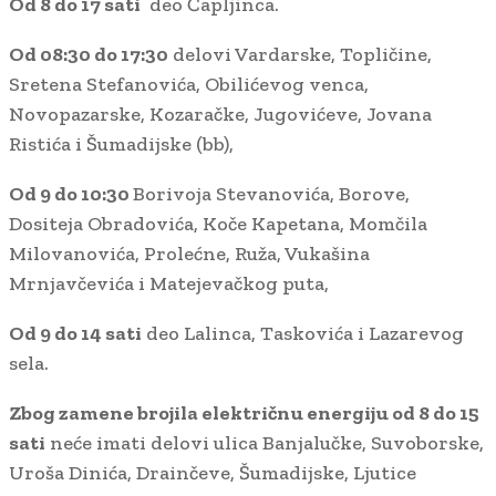
Od 8 do 17 sati
deo Čapljinca.
Od 08:30 do 17:30
delovi Vardarske, Topličine,
Sretena Stefanovića, Obilićevog venca,
Novopazarske, Kozaračke, Jugovićeve, Jovana
Ristića i Šumadijske (bb),
Od 9 do 10:30
Borivoja Stevanovića, Borove,
Dositeja Obradovića, Koče Kapetana, Momčila
Milovanovića, Prolećne, Ruža, Vukašina
Mrnjavčevića i Matejevačkog puta,
Od 9 do 14 sati
deo Lalinca, Taskovića i Lazarevog
sela.
Zbog zamene brojila električnu energiju od 8 do 15
sati
neće imati delovi ulica Banjalučke, Suvoborske,
Uroša Dinića, Drainčeve, Šumadijske, Ljutice