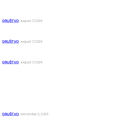
Zetska čeka potpunu rekonstrukciju: Posle vodovoda novi
asfalt, rešava se i višedecenijski problem plavljenja
DRUŠTVO
avgust 7, 2026
Novi studentski dom u Nišu za više od 400 studenata:
Završetak do juna 2027.
DRUŠTVO
avgust 7, 2026
NTP 2 počinje sa radom u septembru, prvi veliki događaji
već zakazani
DRUŠTVO
avgust 7, 2026
Popularno
Dragana i Isidora Moles pevale sinoć za Janu Mitić. U
humanitarnom koncertu učestvovalo i puno mladih
muzičara
DRUŠTVO
decembar 2, 2025
Dečji hor „Branko“ oduševio Rumuniju: Mladi niški pevači
osvojili Grand-prix