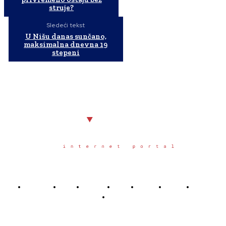
struje?
Sledeći tekst
U Nišu danas sunčano,
maksimalna dnevna 19
stepeni
Početna
Grad
Region
Svet
Servis
Scena
Sport
Društvo