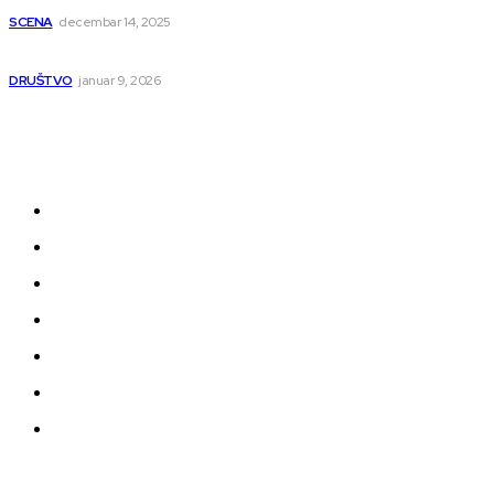
SCENA
decembar 14, 2025
Iz ugla jednog niškog Hadžije
DRUŠTVO
januar 9, 2026
Kategorije
Grad
Region
Svet
Servis
Scena
Sport
Društvo
© 2025 juzno.rs