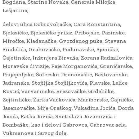
Bogdana, Starine Novaka, Generala Milojka
Lešjanina;
delovi ulica Dobrovoljačke, Cara Konstantina,
Bjelasičke, Bjelasičke prilaz, Pribojske, Pazinske,
Miročke, Kladenačke, Gvozdenog puka, Stevana
Sinđelića, Grahovačke, Podunavske, Sjeničke,
Čajetinske, Inženjera Birvuša, Zorana Radmilovića,
Moravske divizije, Paje Morganovića, Graničarske,
Prijepoljske, Šoferske, Drenovačke, Baštovanske,
Jadranske, Stojiljka Stojiljkovića, Plavske, Lelice
Kostić, Varvarinske, Brezovačke, Grdeličke,
Zejtinličke, Žarka Vučkovića, Mariborske, Čajničke,
Jasenovačke, Mije Oreškog, Vukadina Jocića, Đorđa
Jocića, Ratka Jovića, Svetislava Jovanovića i
Bombaške, kao i delovi Gabrovca, Gabrovac sela,
Vukmanova i Suvog dola.