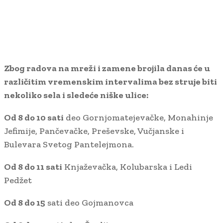
Zbog radova na mreži i zamene brojila danas će u
različitim vremenskim intervalima bez struje biti
nekoliko sela i sledeće niške ulice:
Od 8 do 10 sati
deo Gornjomatejevačke, Monahinje
Jefimije, Pančevačke, Preševske, Vučjanske i
Bulevara Svetog Pantelejmona.
Od 8 do 11 sati
Knjaževačka, Kolubarska i Ledi
Pedžet
Od 8 do 15
sati deo Gojmanovca