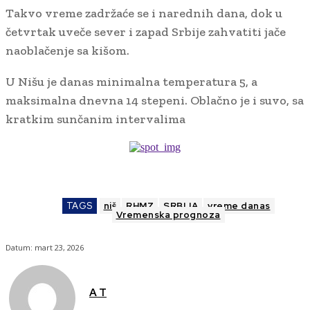
Takvo vreme zadržaće se i narednih dana, dok u
četvrtak uveče sever i zapad Srbije zahvatiti jače
naoblačenje sa kišom.
U Nišu je danas minimalna temperatura 5, a
maksimalna dnevna 14 stepeni. Oblačno je i suvo, sa
kratkim sunčanim intervalima
TAGS
niš
RHMZ
SRBIJA
vreme danas
Vremenska prognoza
Datum:
mart 23, 2026
A T