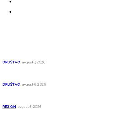
Uređivačka Politika Veb Portala
O nama
Najnovije
Pavlović: Pruga će biti bezbednija, pitanje obilaznice
ispolitizovano
DRUŠTVO
avgust 7, 2026
Pavlović: Posle 15 godina Niš dobija studentski dom za 500
mladih – „Gradilište svakog dana raste“
DRUŠTVO
avgust 6, 2026
Novopazarac motkom napao dvojicu, državljanin BiH
osumnjičen da je dao kokain Srpkinji
REGION
avgust 6, 2026
Popularno