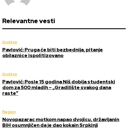
Relevantne vesti
Društvo
Pavlović: Pruga će biti bezbednija, pitanje
obilaznice ispolitizovano
Društvo
Pavlović: Posle 15 godina Niš dobija studentski
dom za 500 mladih – „Gradilište svakog dana
raste“
Region
Novopazarac motkom napao dvojicu, državljanin
BiH osumnjičen da je dao kokain Srpkinji