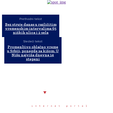
Prethodni tekst
Bez struje danas u različitim
vremenskim intervalima 65
niških ulica i 2 sela
Sledeći tekst
Promenljivo oblačno vreme
u Srbiji, ponegde sa kišom. U
Nišu najviša dnevna 14
stepeni