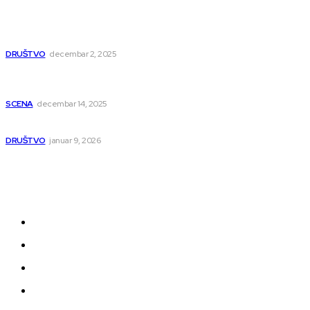
Dragana i Isidora Moles pevale sinoć za Janu Mitić. U
humanitarnom koncertu učestvovalo i puno mladih
muzičara
DRUŠTVO
decembar 2, 2025
Dečji hor „Branko“ oduševio Rumuniju: Mladi niški pevači
osvojili Grand-prix
SCENA
decembar 14, 2025
Iz ugla jednog niškog Hadžije
DRUŠTVO
januar 9, 2026
Kategorije
Grad
Region
Svet
Servis