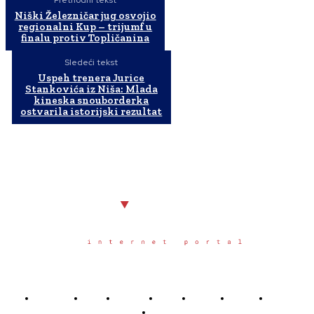
Prethodni tekst
Niški Železničar jug osvojio
regionalni Kup – trijumf u
finalu protiv Topličanina
Sledeći tekst
Uspeh trenera Jurice
Stankovića iz Niša: Mlada
kineska snouborderka
ostvarila istorijski rezultat
Početna
Grad
Region
Svet
Servis
Scena
Sport
Društvo