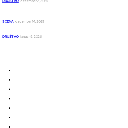
DRUŠTVO
decembar 2, 2025
Dečji hor „Branko“ oduševio Rumuniju: Mladi niški pevači
osvojili Grand-prix
SCENA
decembar 14, 2025
Iz ugla jednog niškog Hadžije
DRUŠTVO
januar 9, 2026
Kategorije
Grad
Region
Svet
Servis
Scena
Sport
Društvo