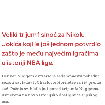
Veliki trijumf sinoć za Nikolu
Jokića koji je još jednom potvrdio
zašto je među najvećim igračima
u istoriji NBA lige.
Denver Nuggets ostvario je sedamnaestu pobedu u
sezoni savladavši Charlotte Hornetse sa 115 prema
106. Pažnja svih bila je, i pored trijumfa Nuggetsa,
usmerena na novo istorijsko dostignuće srpskog
asa.