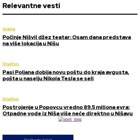
Relevantne vesti
Scena
Počinje Nišvil džez teatar: Osam dana predstava
na više lokacija u Nišu
Društvo
Pasi Poljana dobija novu poštu do kraja avgusta,
pošta u naselju Nikola Tesla se seli
Društvo
Postrojenje u Popovcu vredno 89,5 miliona evra:
Otpadne vode iz Niša više neće direktno u Nišavu