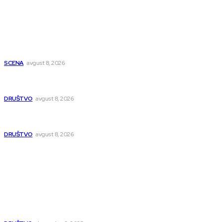
Najnovije
Počinje Nišvil džez teatar: Osam dana predstava na više
lokacija u Nišu
SCENA
avgust 8, 2026
Pasi Poljana dobija novu poštu do kraja avgusta, pošta u
naselju Nikola Tesla se seli
DRUŠTVO
avgust 8, 2026
Postrojenje u Popovcu vredno 89,5 miliona evra: Otpadne
vode iz Niša više neće direktno u Nišavu
DRUŠTVO
avgust 8, 2026
Popularno
Dragana i Isidora Moles pevale sinoć za Janu Mitić. U
humanitarnom koncertu učestvovalo i puno mladih
muzičara