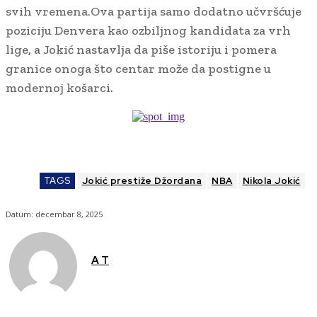
svih vremena.Ova partija samo dodatno učvršćuje
poziciju Denvera kao ozbiljnog kandidata za vrh
lige, a Jokić nastavlja da piše istoriju i pomera
granice onoga što centar može da postigne u
modernoj košarci.
TAGS
Jokić prestiže Džordana
NBA
Nikola Jokić
Datum:
decembar 8, 2025
A T