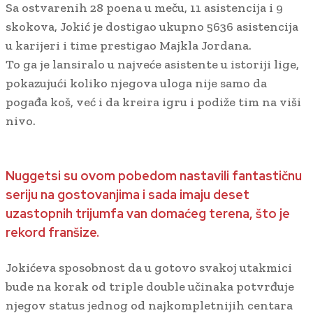
Sa ostvarenih 28 poena u meču, 11 asistencija i 9
skokova, Jokić je dostigao ukupno 5636 asistencija
u karijeri i time prestigao Majkla Jordana.
To ga je lansiralo u najveće asistente u istoriji lige,
pokazujući koliko njegova uloga nije samo da
pogađa koš, već i da kreira igru i podiže tim na viši
nivo.
Nuggetsi su ovom pobedom nastavili fantastičnu
seriju na gostovanjima i sada imaju deset
uzastopnih trijumfa van domaćeg terena, što je
rekord franšize.
Jokićeva sposobnost da u gotovo svakoj utakmici
bude na korak od triple double učinaka potvrđuje
njegov status jednog od najkompletnijih centara