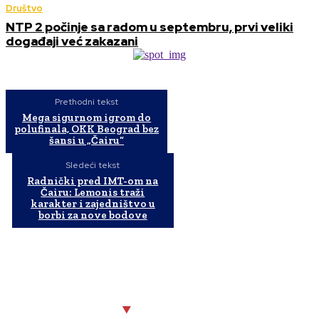
Društvo
NTP 2 počinje sa radom u septembru, prvi veliki
događaji već zakazani
Prethodni tekst
Mega sigurnom igrom do
polufinala, OKK Beograd bez
šansi u „Čairu“
Sledeći tekst
Radnički pred IMT-om na
Čairu: Lemonis traži
karakter i zajedništvo u
borbi za nove bodove