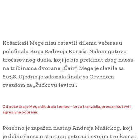
Košarkaši Mege nisu ostavili dilemu večeras u
polufinalu Kupa Radivoja Koraća. Nakon gotovo
tročasovnog duela, koji je bio prekinut zbog haosa
na tribinama dvorane „Čair“, Mega je slavila sa
80:58. Ujedno je zakazala finale sa Crvenom
zvezdom za „Žućkovu levicu“.
Od početka je Mega diktirala tempo – brza tranzicija, precizni šutevi i
agresivna odbrana.
Posebno je zapažen nastup Andreja Mušickog, koji
je dobio šansu u startnoj petorci i svojim trojkama i