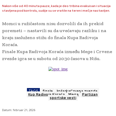
Nakon više od 40 minuta pauze, kada je deo tribina evakuisan i situacija
stavljena pod kontrolu, sudije su se vratile na teren i meč je nastavljen.
Momci u ružičastom nisu dozvolili da ih prekid
poremeti – nastavili su da uvećavaju razliku i na
kraju zasluženo stižu do finala Kupa Radivoja
Koraća.
Finale Kupa Radivoja Koraća između Mege i Crvene
zvezde igra se u subotu od 20:30 časova u Nišu.
TAGS
finale
košarkaCrvena zvezda
Kup Radivoja Koraća
Mega
Partizan
sportske vesti
Datum:
februar 21, 2026