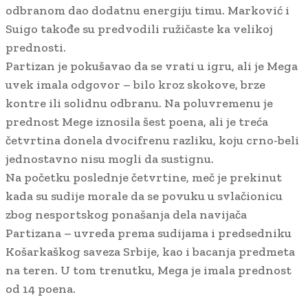
odbranom dao dodatnu energiju timu. Marković i
Suigo takođe su predvodili ružičaste ka velikoj
prednosti.
Partizan je pokušavao da se vrati u igru, ali je Mega
uvek imala odgovor – bilo kroz skokove, brze
kontre ili solidnu odbranu. Na poluvremenu je
prednost Mege iznosila šest poena, ali je treća
četvrtina donela dvocifrenu razliku, koju crno-beli
jednostavno nisu mogli da sustignu.
Na početku poslednje četvrtine, meč je prekinut
kada su sudije morale da se povuku u svlačionicu
zbog nesportskog ponašanja dela navijača
Partizana – uvreda prema sudijama i predsedniku
Košarkaškog saveza Srbije, kao i bacanja predmeta
na teren. U tom trenutku, Mega je imala prednost
od 14 poena.