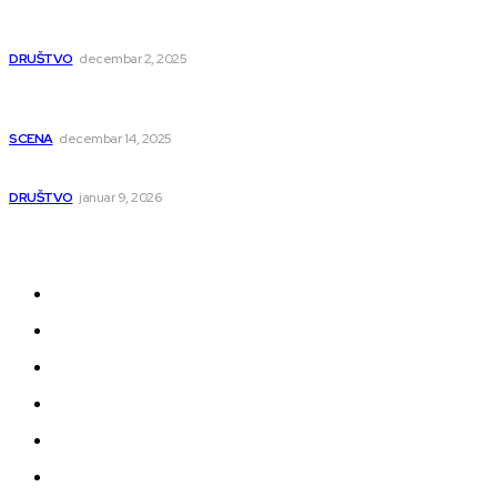
humanitarnom koncertu učestvovalo i puno mladih
muzičara
DRUŠTVO
decembar 2, 2025
Dečji hor „Branko“ oduševio Rumuniju: Mladi niški pevači
osvojili Grand-prix
SCENA
decembar 14, 2025
Iz ugla jednog niškog Hadžije
DRUŠTVO
januar 9, 2026
Kategorije
Grad
Region
Svet
Servis
Scena
Sport