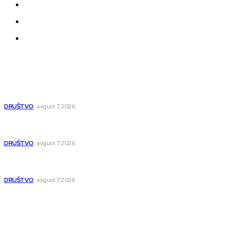
Politika privatnosti
Uređivačka Politika Veb Portala
O nama
Najnovije
Zetska čeka potpunu rekonstrukciju: Posle vodovoda novi
asfalt, rešava se i višedecenijski problem plavljenja
DRUŠTVO
avgust 7, 2026
Novi studentski dom u Nišu za više od 400 studenata:
Završetak do juna 2027.
DRUŠTVO
avgust 7, 2026
NTP 2 počinje sa radom u septembru, prvi veliki događaji
već zakazani
DRUŠTVO
avgust 7, 2026
Popularno
Dragana i Isidora Moles pevale sinoć za Janu Mitić. U