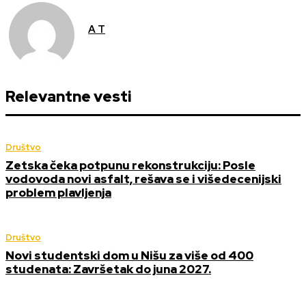
A T
Relevantne vesti
Društvo
Zetska čeka potpunu rekonstrukciju: Posle
vodovoda novi asfalt, rešava se i višedecenijski
problem plavljenja
Društvo
Novi studentski dom u Nišu za više od 400
studenata: Završetak do juna 2027.