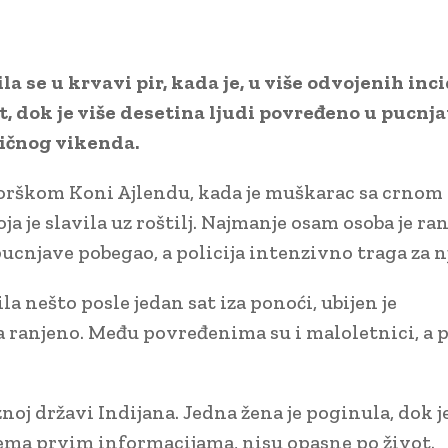
a se u krvavi pir, kada je, u više odvojenih inc
t, dok je više desetina ljudi povređeno u pucnj
ičnog vikenda.
jorškom Koni Ajlendu, kada je muškarac sa crnom
je slavila uz roštilj. Najmanje osam osoba je ran
ucnjave pobegao, a policija intenzivno traga za n
la nešto posle jedan sat iza ponoći, ubijen je
a ranjeno. Među povređenima su i maloletnici, a p
noj državi Indijana. Jedna žena je poginula, dok 
rema prvim informacijama, nisu opasne po život.