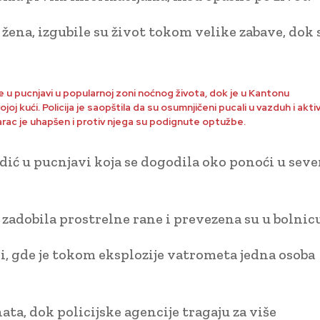
ena, izgubile su život tokom velike zabave, dok s
ne u pucnjavi u popularnoj zoni noćnog života, dok je u Kantonu
kući. Policija je saopštila da su osumnjičeni pucali u vazduh i aktivi
ac je uhapšen i protiv njega su podignute optužbe.
ić u pucnjavi koja se dogodila oko ponoći u se
zadobila prostrelne rane i prevezena su u bolnicu
ji, gde je tokom eksplozije vatrometa jedna osoba
ata, dok policijske agencije tragaju za više