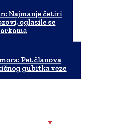
n: Najmanje četiri
zovi, oglasile se
learkama
mora: Pet članova
ičnog gubitka veze