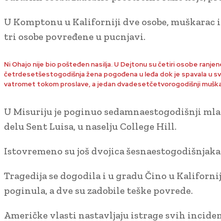
U Komptonu u Kaliforniji dve osobe, muškarac i ž
tri osobe povređene u pucnjavi.
Ni Ohajo nije bio pošteđen nasilja. U Dejtonu su četiri osobe ranje
četrdesetšestogodišnja žena pogođena u leđa dok je spavala u svojoj 
vatromet tokom proslave, a jedan dvadesetčetvorogodišnji muškar
U Misuriju je poginuo sedamnaestogodišnji mlad
delu Sent Luisa, u naselju College Hill.
Istovremeno su još dvojica šesnaestogodišnjaka 
Tragedija se dogodila i u gradu Čino u Kaliforni
poginula, a dve su zadobile teške povrede.
Američke vlasti nastavljaju istrage svih inciden