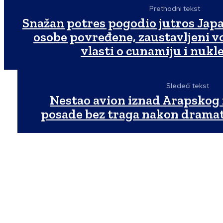
Prethodni tekst
Snažan potres pogodio jutros Japa
osobe povređene, zaustavljeni vo
vlasti o cunamiju i nuk
Sledeći tekst
Nestao avion iznad Arapskog 
posade bez traga nakon dramat