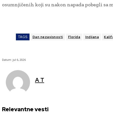
osumnjičenih koji su nakon napada pobegli sa m
TAGS
Dan nezavisnosti
Florida
Indijana
Kalif
Datum:
jul 6, 2026
A T
Relevantne vesti