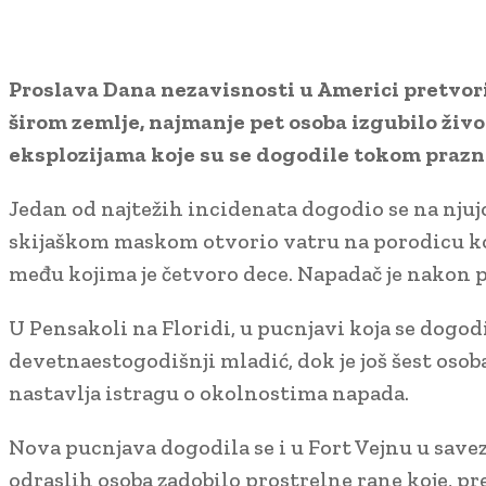
Proslava Dana nezavisnosti u Americi pretvoril
širom zemlje, najmanje pet osoba izgubilo živo
eksplozijama koje su se dogodile tokom prazn
Jedan od najtežih incidenata dogodio se na nju
skijaškom maskom otvorio vatru na porodicu koja 
među kojima je četvoro dece. Napadač je nakon p
U Pensakoli na Floridi, u pucnjavi koja se dogodi
devetnaestogodišnji mladić, dok je još šest osob
nastavlja istragu o okolnostima napada.
Nova pucnjava dogodila se i u Fort Vejnu u savez
odraslih osoba zadobilo prostrelne rane koje, p