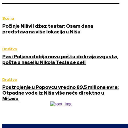
Scena
Počinje Nišvil džez teatar: Osam dana
predstava na više lokacija u Nišu
Društvo
Pasi Poljana dobija novu poštu do kraja avgusta,
pošta u naselju Nikola Tesla se seli
Društvo
Postrojenje u Popovcu vredno 89,5 miliona evra:
Otpadne vode iz Niša više neće direktno u
Nišavu