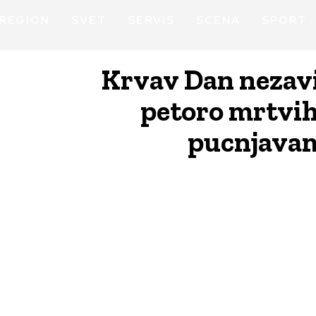
REGION
SVET
SERVIS
SCENA
SPORT
Krvav Dan nezavi
petoro mrtvih
pucnjavam