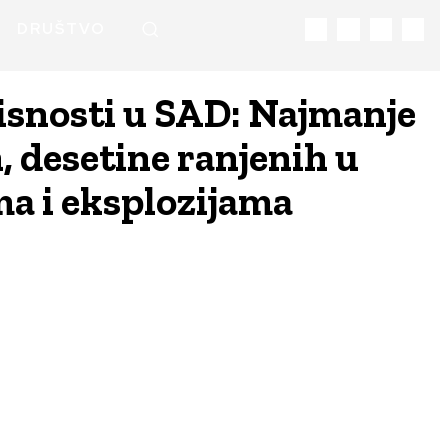
DRUŠTVO
snosti u SAD: Najmanje
, desetine ranjenih u
a i eksplozijama