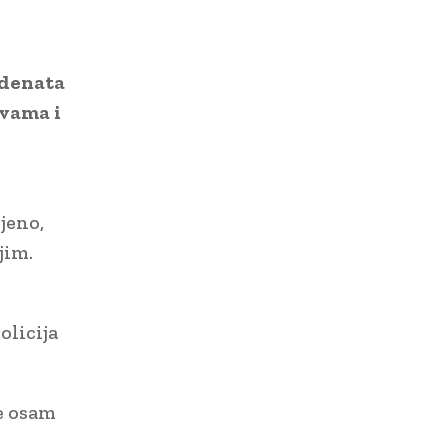
idenata
avama i
jeno,
jim.
olicija
je osam