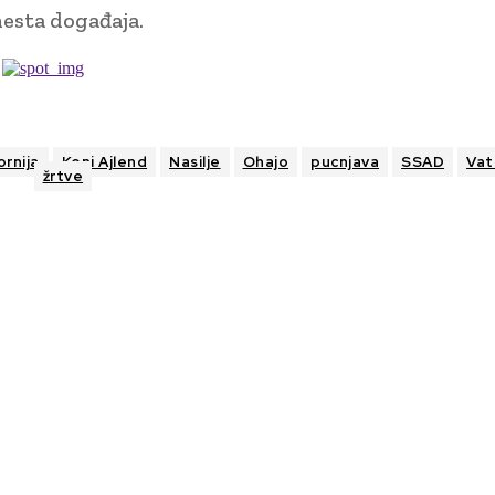
esta događaja.
ornija
Koni Ajlend
Nasilje
Ohajo
pucnjava
SSAD
Vat
žrtve