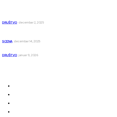
Dragana i Isidora Moles pevale sinoć za Janu Mitić. U
humanitarnom koncertu učestvovalo i puno mladih
muzičara
DRUŠTVO
decembar 2, 2025
Dečji hor „Branko“ oduševio Rumuniju: Mladi niški pevači
osvojili Grand-prix
SCENA
decembar 14, 2025
Iz ugla jednog niškog Hadžije
DRUŠTVO
januar 9, 2026
Kategorije
Grad
Region
Svet
Servis