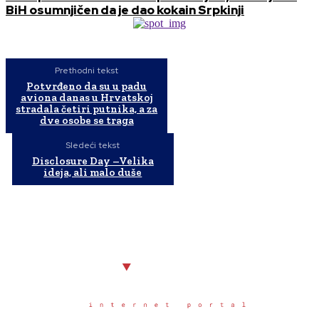
BiH osumnjičen da je dao kokain Srpkinji
Prethodni tekst
Potvrđeno da su u padu
aviona danas u Hrvatskoj
stradala četiri putnika, a za
dve osobe se traga
Sledeći tekst
Disclosure Day –Velika
ideja, ali malo duše