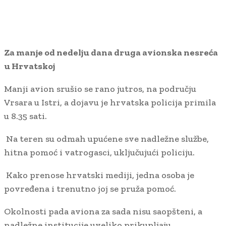
Za manje od nedelju dana druga avionska nesreća
u Hrvatskoj
Manji avion srušio se rano jutros, na području
Vrsara u Istri, a dojavu je hrvatska policija primila
u 8.35 sati.
Na teren su odmah upućene sve nadležne službe,
hitna pomoć i vatrogasci, uključujući policiju.
Kako prenose hrvatski mediji, jedna osoba je
povređena i trenutno joj se pruža pomoć.
Okolnosti pada aviona za sada nisu saopšteni, a
nadležne institucije uveliko prikupljaju