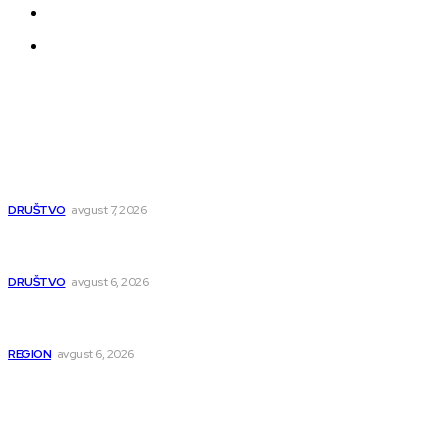
Uređivačka Politika Veb Portala
O nama
Najnovije
Pavlović: Pruga će biti bezbednija, pitanje obilaznice
ispolitizovano
DRUŠTVO
avgust 7, 2026
Pavlović: Posle 15 godina Niš dobija studentski dom za 500
mladih – „Gradilište svakog dana raste“
DRUŠTVO
avgust 6, 2026
Novopazarac motkom napao dvojicu, državljanin BiH
osumnjičen da je dao kokain Srpkinji
REGION
avgust 6, 2026
Popularno