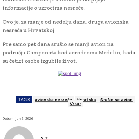
informacije o uzrocima nesreće.
Ovo je, za manje od nedelju dana, druga avionska
nesreća u Hrvatskoj
Pre samo pet dana srušio se manji avion na
području Camponaža kod aerodroma Medulin, kada
su četiri osobe izgubile život.
TAGS
avionska nesreća
Hrvatska
Srušio se avion
Vrsar
Datum:
jun 9, 2026
A T