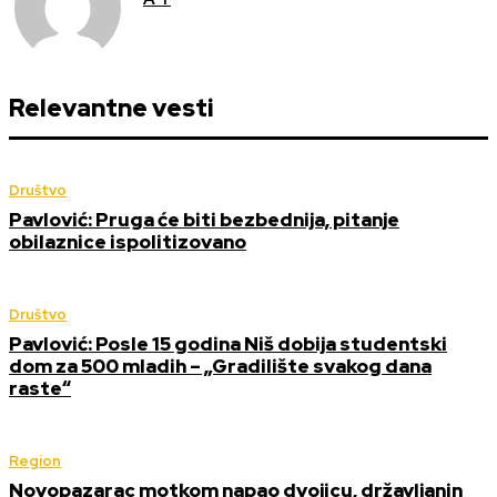
Relevantne vesti
Društvo
Pavlović: Pruga će biti bezbednija, pitanje
obilaznice ispolitizovano
Društvo
Pavlović: Posle 15 godina Niš dobija studentski
dom za 500 mladih – „Gradilište svakog dana
raste“
Region
Novopazarac motkom napao dvojicu, državljanin