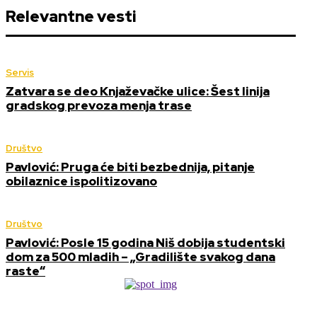
Relevantne vesti
Servis
Zatvara se deo Knjaževačke ulice: Šest linija
gradskog prevoza menja trase
Društvo
Pavlović: Pruga će biti bezbednija, pitanje
obilaznice ispolitizovano
Društvo
Pavlović: Posle 15 godina Niš dobija studentski
dom za 500 mladih – „Gradilište svakog dana
raste“