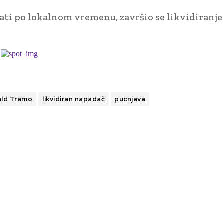
8 sati po lokalnom vremenu, završio se likvidiranj
ld Tramo
likvidiran napadač
pucnjava