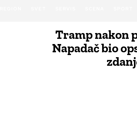
REGION
SVET
SERVIS
SCENA
SPORT
Tramp nakon pu
Napadač bio op
zdanj