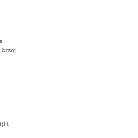
e
 brzoj
i
i
.
ji i