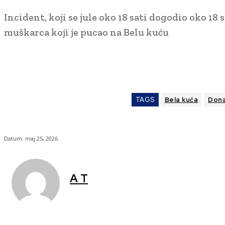
Incident, koji se jule oko 18 sati dogodio oko 1
muškarca koji je pucao na Belu kuću
TAGS
Bela kuća
Dona
Datum:
maj 25, 2026
A T