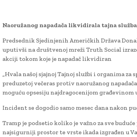
Naoružanog napadača likvidirala tajna služba
Predsednik Sjedinjenih Američkih Država Donal
uputivši na društvenoj mreži Truth Social izraze
akciji tokom koje je napadač likvidiran
„Hvala našoj sjajnoj Tajnoj službi i organima za 
preduzetoj večeras protiv naoružanog napadača u 
moguću opsesiju najdragocenijom građevinom u 
Incident se dogodio samo mesec dana nakon pucnj
Tramp je podsetio koliko je važno za sve buduće 
najsigurniji prostor te vrste ikada izgrađen u V