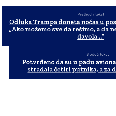
Prethodni tekst
Odluka Trampa doneta noćas u pos
„Ako možemo sve da rešimo, a da n
đavola…”
Sledeći tekst
Potvrđeno da su u padu aviona
stradala četiri putnika, a za 