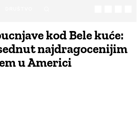
DRUŠTVO
cnjave kod Bele kuće:
sednut najdragocenijim
em u Americi