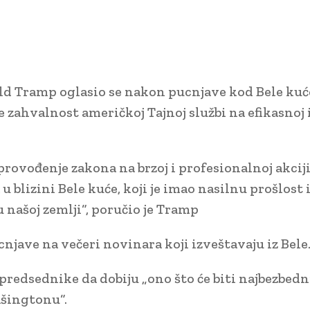
d Tramp oglasio se nakon pucnjave kod Bele kuć
 zahvalnost američkoj Tajnoj službi na efikasnoj i
sprovođenje zakona na brzoj i profesionalnoj akcij
blizini Bele kuće, koji je imao nasilnu prošlost 
našoj zemlji“, poručio je Tramp
ave na večeri novinara koji izveštavaju iz Bele
predsednike da dobiju „ono što će biti najbezbedni
ašingtonu“.