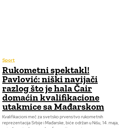
Sport
Rukometni spektakl!
Pavlović: niški navijači
razlog što je hala Čair
domaćin kvalifikacione
utakmice sa Mađarskom
Kvalifikacioni meč za svetsko prvenstvo rukometnih
reprezentacija Srbije i Mađarske, biće održan u Nišu, 14. maja,