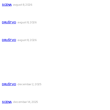
SCENA
avgust 8, 2026
Pasi Poljana dobija novu poštu do kraja avgusta, pošta u
naselju Nikola Tesla se seli
DRUŠTVO
avgust 8, 2026
Postrojenje u Popovcu vredno 89,5 miliona evra: Otpadne
vode iz Niša više neće direktno u Nišavu
DRUŠTVO
avgust 8, 2026
Popularno
Dragana i Isidora Moles pevale sinoć za Janu Mitić. U
humanitarnom koncertu učestvovalo i puno mladih
muzičara
DRUŠTVO
decembar 2, 2025
Dečji hor „Branko“ oduševio Rumuniju: Mladi niški pevači
osvojili Grand-prix
SCENA
decembar 14, 2025
Iz ugla jednog niškog Hadžije