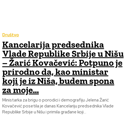
Društvo
Kancelarija predsednika
Vlade Republike Srbije u Nišu
– Žarić Kovačević: Potpuno je
prirodno da, kao ministar
koji je iz Niša, budem spona
za moje...
Ministarka za brigu o porodici i demografiju Jelena Žarić
Kovačević posetila je danas Kancelariju predsednika Vlade
Republike Srbije u Nišu i primila građane koji...