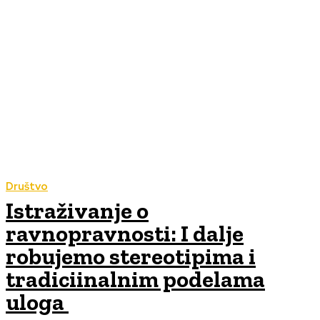
Društvo
Istraživanje o
ravnopravnosti: I dalje
robujemo stereotipima i
tradiciinalnim podelama
uloga