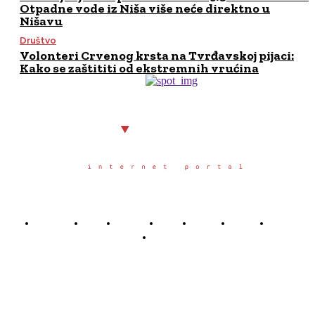
Otpadne vode iz Niša više neće direktno u
Nišavu
Društvo
Volonteri Crvenog krsta na Tvrđavskoj pijaci:
Kako se zaštititi od ekstremnih vrućina
Početna
Grad
Region
Svet
Servis
Scena
Sport
Društvo
Južno.rs