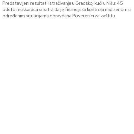
Predstavljeni rezultati istraživanja u Gradskoj kući u Nišu: 45
odsto muškaraca smatra da je finansijska kontrola nad ženom u
određenim situacijama opravdana Poverenici za zaštitu...