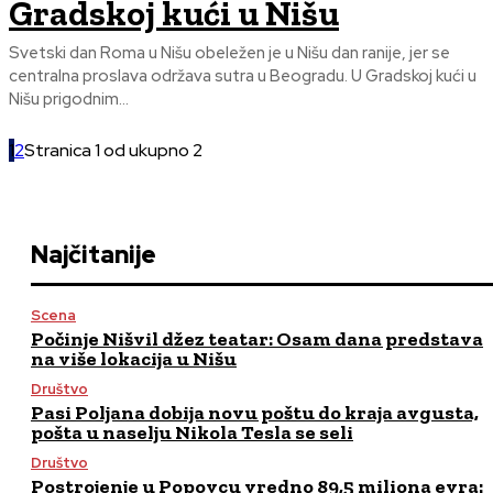
Gradskoj kući u Nišu
Svetski dan Roma u Nišu obeležen je u Nišu dan ranije, jer se
centralna proslava održava sutra u Beogradu. U Gradskoj kući u
Nišu prigodnim...
1
2
Stranica 1 od ukupno 2
Najčitanije
Scena
Počinje Nišvil džez teatar: Osam dana predstava
na više lokacija u Nišu
Društvo
Pasi Poljana dobija novu poštu do kraja avgusta,
pošta u naselju Nikola Tesla se seli
Društvo
Postrojenje u Popovcu vredno 89,5 miliona evra: