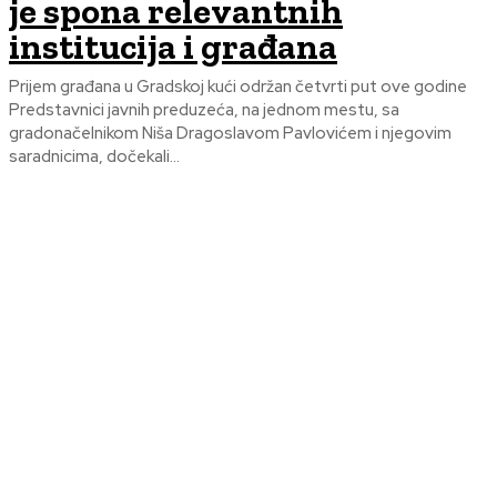
je spona relevantnih
institucija i građana
Prijem građana u Gradskoj kući održan četvrti put ove godine
Predstavnici javnih preduzeća, na jednom mestu, sa
gradonačelnikom Niša Dragoslavom Pavlovićem i njegovim
saradnicima, dočekali...