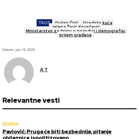
TAGS
Dušan Ćirić
Gradska kuća
Jelena Žarić Kovačević
Ministarstvo za brigu o porodici i demografiju
prijem građana
Datum:
jun 16, 2026
A T
Relevantne vesti
Društvo
Pavlović: Pruga će biti bezbednija, pitanje
obilaznice ispolitizovano