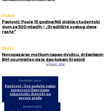
Društvo
Pavlović: Posle 15 godina Niš dobija studentski
dom za 500 mladih – „Gradilište svakog dana
raste“
Region
Novopazarac motkom napao dvojicu, državljanin
BiH osumnjičen da je dao kokain Srpkinji
Prethodni tekst
Pavlović : Ove nedelje važni
pregovori! Razvijamo
tehnološki distrikt na
severu grada
Sledeći tekst