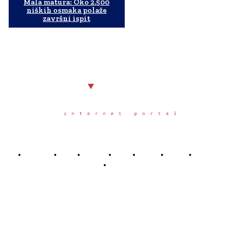
Mala matura: Oko 2.500
niških osmaka polaže
završni ispit
Početna
Grad
Region
Svet
Servis
Scena
Sport
Društvo
Južno.rs