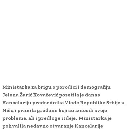
Ministarka za brigu o porodici i demografiju
Jelena Žarić Kovačević posetila je danas
Kancelariju predsednika Vlade Republike Srbije u
Nišu i primila građane koji su iznosili svoje
probleme, ali i predloge i ideje. Ministarka je
pohvalila nedavno otvaranje Kancelarije