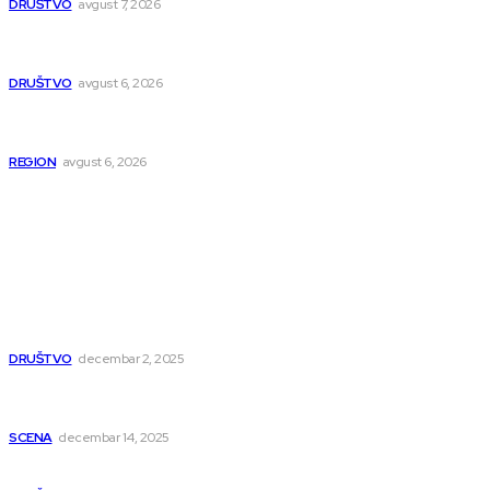
DRUŠTVO
avgust 7, 2026
Pavlović: Posle 15 godina Niš dobija studentski dom za 500
mladih – „Gradilište svakog dana raste“
DRUŠTVO
avgust 6, 2026
Novopazarac motkom napao dvojicu, državljanin BiH
osumnjičen da je dao kokain Srpkinji
REGION
avgust 6, 2026
Popularno
Dragana i Isidora Moles pevale sinoć za Janu Mitić. U
humanitarnom koncertu učestvovalo i puno mladih
muzičara
DRUŠTVO
decembar 2, 2025
Dečji hor „Branko“ oduševio Rumuniju: Mladi niški pevači
osvojili Grand-prix
SCENA
decembar 14, 2025
Iz ugla jednog niškog Hadžije