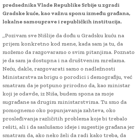
predsednika Vlade Republike Srbije u zgradi
Gradske kuće, kao važnu sponu između građana,
lokalne samouprave i republičkih institucija.
,,Pozivam sve Nišlije da dođu u Gradsku kuću na
prijem konkretno kod mene, kada sam ja tu, da
možemo da razgovaramo o svim pitanjima. Poznato
je da sam ja dostupna i na društvenim mrežama.
Neću, dakle, razgovarati samo o nadležnosti
Ministarstva za brigu o porodici i demografiju, već
smatram da je potpuno prirodno da, kao ministar
koji je odavde, iz Niša, budem spona za moje
sugrađane sa drugim ministarstvima. Tu smo da
pomognemo oko popunjavanja zahteva, oko
prosleđivanja različitih problema koje bi trebalo
rešiti, ali i da saslušamo ideje i sugestije građana jer
smatram da, ako neko želi da radi kako treba, da