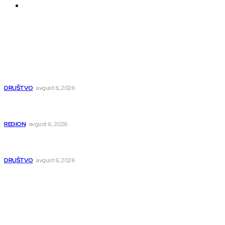
O nama
Najnovije
Pavlović: Posle 15 godina Niš dobija studentski dom za 500
mladih – „Gradilište svakog dana raste“
DRUŠTVO
avgust 6, 2026
Novopazarac motkom napao dvojicu, državljanin BiH
osumnjičen da je dao kokain Srpkinji
REGION
avgust 6, 2026
Nakon izmeštanja pruge, novo poglavlje za Niš: Umesto šina
stižu bulevar i linijski park
DRUŠTVO
avgust 6, 2026
Popularno
Dragana i Isidora Moles pevale sinoć za Janu Mitić. U