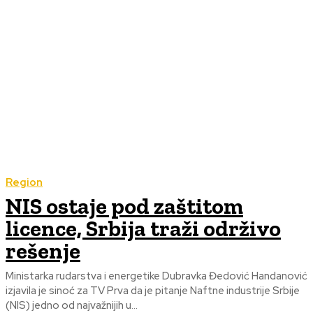
Region
NIS ostaje pod zaštitom
licence, Srbija traži održivo
rešenje
Ministarka rudarstva i energetike Dubravka Đedović Handanović
izjavila je sinoć za TV Prva da je pitanje Naftne industrije Srbije
(NIS) jedno od najvažnijih u...