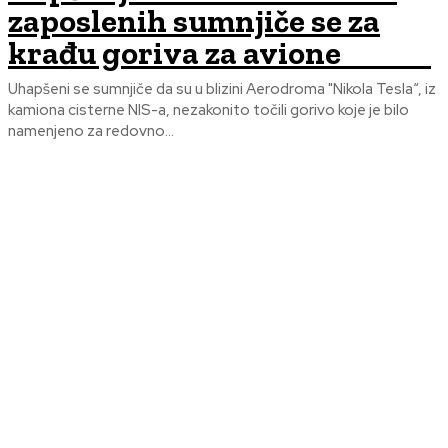
zaposlenih sumnjiče se za
krađu goriva za avione
Uhapšeni se sumnjiče da su u blizini Aerodroma "Nikola Tesla“, iz
kamiona cisterne NIS-a, nezakonito točili gorivo koje je bilo
namenjeno za redovno...