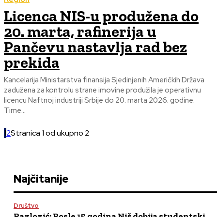
Licenca NIS-u produžena do
20. marta, rafinerija u
Pančevu nastavlja rad bez
prekida
Kancelarija Ministarstva finansija Sjedinjenih Američkih Država
zadužena za kontrolu strane imovine produžila je operativnu
licencu Naftnoj industriji Srbije do 20. marta 2026. godine.
Time...
1
2
Stranica 1 od ukupno 2
Najčitanije
Društvo
Pavlović: Posle 15 godina Niš dobija studentski