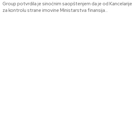
Group potvrdila je sinoćnim saopštenjem da je od Kancelarije
za kontrolu strane imovine Ministarstva finansija...