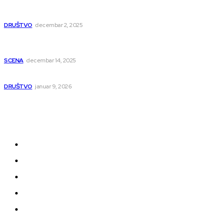
humanitarnom koncertu učestvovalo i puno mladih
muzičara
DRUŠTVO
decembar 2, 2025
Dečji hor „Branko“ oduševio Rumuniju: Mladi niški pevači
osvojili Grand-prix
SCENA
decembar 14, 2025
Iz ugla jednog niškog Hadžije
DRUŠTVO
januar 9, 2026
Kategorije
Grad
Region
Svet
Servis
Scena