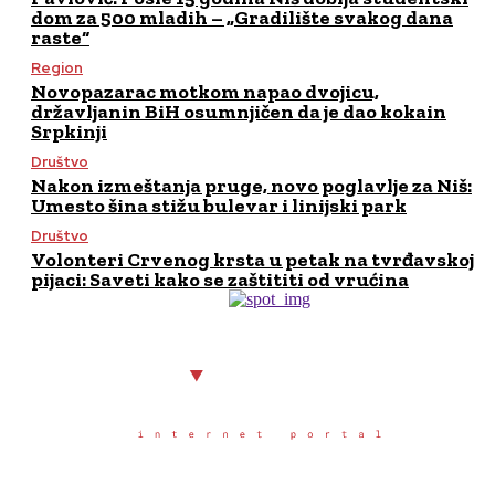
dom za 500 mladih – „Gradilište svakog dana
raste“
Region
Novopazarac motkom napao dvojicu,
državljanin BiH osumnjičen da je dao kokain
Srpkinji
Društvo
Nakon izmeštanja pruge, novo poglavlje za Niš:
Umesto šina stižu bulevar i linijski park
Društvo
Volonteri Crvenog krsta u petak na tvrđavskoj
pijaci: Saveti kako se zaštititi od vrućina