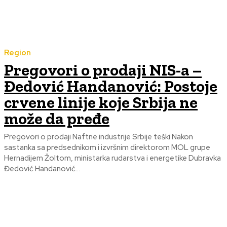
Region
Pregovori o prodaji NIS-a –
Đedović Handanović: Postoje
crvene linije koje Srbija ne
može da pređe
Pregovori o prodaji Naftne industrije Srbije teški Nakon
sastanka sa predsednikom i izvršnim direktorom MOL grupe
Hernadijem Žoltom, ministarka rudarstva i energetike Dubravka
Đedović Handanović...