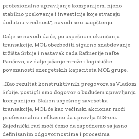
profesionalno upravljanje kompanijom, njeno
stabilno poslovanje i investicije koje stvaraju
dodatnu vrednost“, navodi se u saopštenju.
Dalje se navodi da će, po uspešnom okončanju
transakcije, MOL obezbediti sigurno snabdevanje
tržišta Srbije i nastavak rada Rafinerije nafte
Pančevo, uz dalje jačanje mreže i logističke
povezanosti energetskih kapaciteta MOL grupe.
,,Kao rezultat konstruktivnih pregovora sa Vladom
Srbije, postigli smo dogovor o budućem upravljanju
kompanijom. Nakon uspešnog završetka
transakcije, MOL će kao većinski akcionar moći
profesionalno i efikasno da upravlja NIS-om.
Zajednički rad moći ćemo da započnemo sa jasno
definisanim odgovornostima i procesima