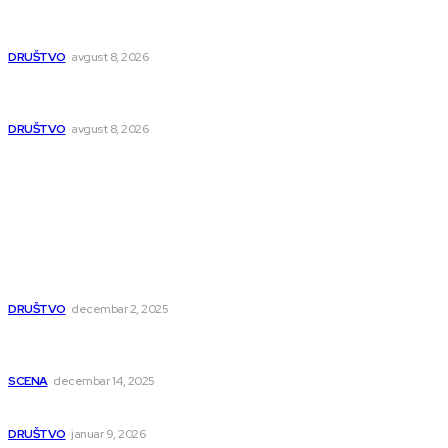
Pasi Poljana dobija novu poštu do kraja avgusta, pošta u
naselju Nikola Tesla se seli
DRUŠTVO
avgust 8, 2026
Postrojenje u Popovcu vredno 89,5 miliona evra: Otpadne
vode iz Niša više neće direktno u Nišavu
DRUŠTVO
avgust 8, 2026
Popularno
Dragana i Isidora Moles pevale sinoć za Janu Mitić. U
humanitarnom koncertu učestvovalo i puno mladih
muzičara
DRUŠTVO
decembar 2, 2025
Dečji hor „Branko“ oduševio Rumuniju: Mladi niški pevači
osvojili Grand-prix
SCENA
decembar 14, 2025
Iz ugla jednog niškog Hadžije
DRUŠTVO
januar 9, 2026