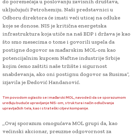
do poremećaja u poslovanju zavisnih društava,
uključujući Petrohemiju. Naši predstavnici u
Odboru direktora će imati veći uticaj na odluke
koje se donose. NIS je kritična energetska
infrastruktura koja utiče na naš BDP i država je kao
što smo mesecima o tome i govorili uspela da
postigne dogovor sa mađarskim MOL-om kao
potencijalnim kupcem Naftne industrije Srbije
kojim ćemo zaštiti naše tržište i sigurnost
snabdevanja, ako oni postignu dogovor sa Rusima“,
izjavila je Đedović Handanović.
Tim povodom oglasilo se i mađarski MOL, navodeći da se sporazumom
uređuju buduće upravljanje NIS-om, struktura i način odlučivanja
upravljačkih tela, kao i strateški ciljevi kompanije.
,,Ovaj sporazum omogućava MOL grupi da, kao
većinski akcionar, preuzme odgovornost za