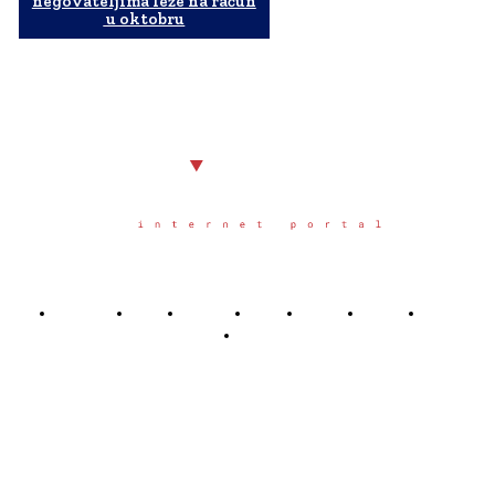
negovateljima leže na račun
u oktobru
Početna
Grad
Region
Svet
Servis
Scena
Sport
Društvo
Južno.rs
Južno.rs je veb portal osnovan u Nišu u oktobru 2025.