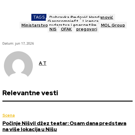
TAGS
Dubravka Đedović Handanović
Gaspromnjeft
Licenca
Ministarstvo rudarstva i energetike
MOL Group
NIS
OFAK
pregovori
Datum:
jun 17, 2026
A T
Relevantne vesti
Scena
Počinje Nišvil džez teatar: Osam dana predstava
na više lokacija u Nišu