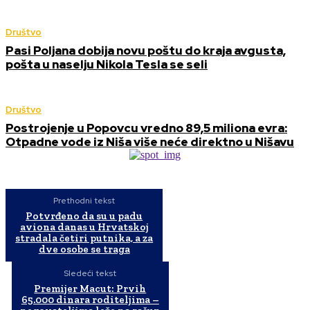
Društvo
Pasi Poljana dobija novu poštu do kraja avgusta,
pošta u naselju Nikola Tesla se seli
Društvo
Postrojenje u Popovcu vredno 89,5 miliona evra:
Otpadne vode iz Niša više neće direktno u Nišavu
Prethodni tekst
Potvrđeno da su u padu
aviona danas u Hrvatskoj
stradala četiri putnika, a za
dve osobe se traga
Sledeći tekst
Premijer Macut: Prvih
65.000 dinara roditeljima –