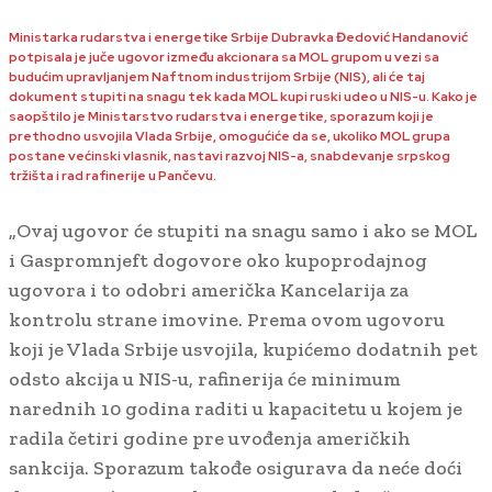
Ministarka rudarstva i energetike Srbije Dubravka Đedović Handanović
potpisala je juče ugovor između akcionara sa MOL grupom u vezi sa
budućim upravljanjem Naftnom industrijom Srbije (NIS), ali će taj
dokument stupiti na snagu tek kada MOL kupi ruski udeo u NIS-u. Kako je
saopštilo je Ministarstvo rudarstva i energetike, sporazum koji je
prethodno usvojila Vlada Srbije, omogućiće da se, ukoliko MOL grupa
postane većinski vlasnik, nastavi razvoj NIS-a, snabdevanje srpskog
tržišta i rad rafinerije u Pančevu.
„Ovaj ugovor će stupiti na snagu samo i ako se MOL
i Gaspromnjeft dogovore oko kupoprodajnog
ugovora i to odobri američka Kancelarija za
kontrolu strane imovine. Prema ovom ugovoru
koji je Vlada Srbije usvojila, kupićemo dodatnih pet
odsto akcija u NIS-u, rafinerija će minimum
narednih 10 godina raditi u kapacitetu u kojem je
radila četiri godine pre uvođenja američkih
sankcija. Sporazum takođe osigurava da neće doći