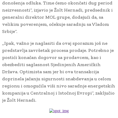
donošenja odluka. Time ćemo okončati dug period
neizvesnosti“, izjavio je Žolt Hernadi, predsednik i
generalni direktor MOL grupe, dodajući da, sa
velikim poverenjem, očekuje saradnju sa Vladom
Srbije“.
,,Ipak, važno je naglasiti da ovaj sporazum još ne
predstavlja završetak procesa prodaje. Potrebno je
postići konačan dogovor sa prodavcem, kao i
obezbediti saglasnost Sjedinjenih Američkih
Država. Optimista sam jer bi ova transakcija
doprinela jačanju sigurnosti snabdevanja u celom
regionu i omogućila viši nivo saradnje energetskih
kompanija u Centralnoj i Istočnoj Evropi“, zaključio
je Žolt Hernadi.