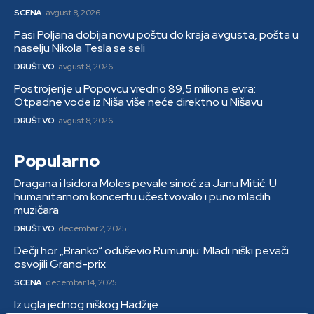
SCENA
avgust 8, 2026
Pasi Poljana dobija novu poštu do kraja avgusta, pošta u
naselju Nikola Tesla se seli
DRUŠTVO
avgust 8, 2026
Postrojenje u Popovcu vredno 89,5 miliona evra:
Otpadne vode iz Niša više neće direktno u Nišavu
DRUŠTVO
avgust 8, 2026
Popularno
Dragana i Isidora Moles pevale sinoć za Janu Mitić. U
humanitarnom koncertu učestvovalo i puno mladih
muzičara
DRUŠTVO
decembar 2, 2025
Dečji hor „Branko“ oduševio Rumuniju: Mladi niški pevači
osvojili Grand-prix
SCENA
decembar 14, 2025
Iz ugla jednog niškog Hadžije