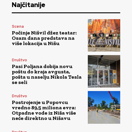
Najčitanije
Scena
Počinje Nišvil džez teatar:
Osam dana predstava na
više lokacija u Nišu
Društvo
Pasi Poljana dobija novu
poštu do kraja avgusta,
pošta u naselju Nikola Tesla
se seli
Društvo
Postrojenje u Popovcu
vredno 89,5 miliona evra:
Otpadne vode iz Niša više
neće direktno u Nišavu