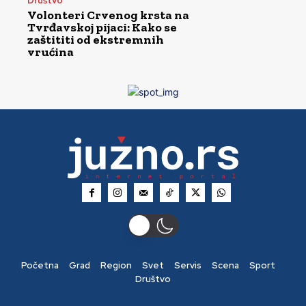
Društvo
Volonteri Crvenog krsta na
Tvrđavskoj pijaci: Kako se
zaštititi od ekstremnih
vrućina
Početna
Grad
Region
Svet
Servis
Scena
Sport
Društvo