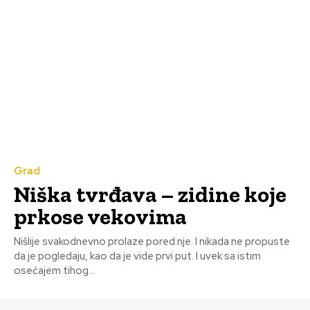
Grad
Niška tvrđava – zidine koje
prkose vekovima
Nišlije svakodnevno prolaze pored nje. I nikada ne propuste
da je pogledaju, kao da je vide prvi put. I uvek sa istim
osećajem tihog...