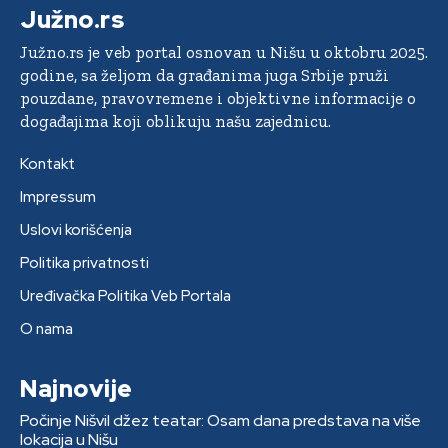
Južno.rs
Južno.rs je veb portal osnovan u Nišu u oktobru 2025.
godine, sa željom da građanima juga Srbije pruži
pouzdane, pravovremene i objektivne informacije o
događajima koji oblikuju našu zajednicu.
Kontakt
Impressum
Uslovi korišćenja
Politika privatnosti
Uređivačka Politika Veb Portala
O nama
Najnovije
Počinje Nišvil džez teatar: Osam dana predstava na više
lokacija u Nišu