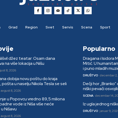
a
Grad
Region
Svet
Servis
Scena
Sport
ovije
Popularno
Nišvil džez teatar: Osam dana
Dragana i Isidora 
a na više lokacija u Nišu
Mitić. U humanita
i puno mladih muzi
gust 8, 2026
DRUŠTVO
decembar 2,
jana dobija novu poštu do kraja
 pošta u naselju Nikola Tesla se seli
Dečji hor „Branko“
niški pevači osvoji
avgust 8, 2026
SCENA
decembar 14, 2
nje u Popovcu vredno 89,5 miliona
padne vode iz Niša više neće
Iz ugla jednog niš
 u Nišavu
DRUŠTVO
januar 9, 202
avgust 8, 2026