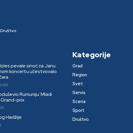
Društvo
Kategorije
Moles pevale sinoć za Janu
Grad
rnom koncertu učestvovalo
Region
čara
Svet
 2025
Servis
 oduševio Rumuniju: Mladi
li Grand-prix
Scena
025
Sport
kog Hadžije
Društvo
6