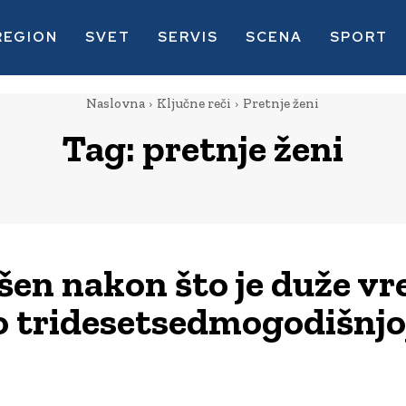
REGION
SVET
SERVIS
SCENA
SPORT
Naslovna
Ključne reči
Pretnje ženi
Tag:
pretnje ženi
en nakon što je duže v
o tridesetsedmogodišnjo
n