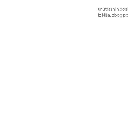
Pri
unutrašnjih pos
iz Niša, zbog p