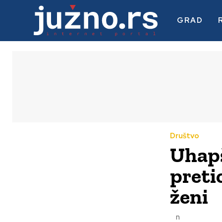
GRAD
Društvo
Uhapš
preti
ženi