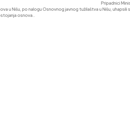
padnici Ministars
lova u Nišu, po nalogu Osnovnog javnog tužilaštva u Nišu, uhapsili s
ostojanja osnova...