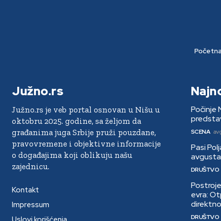
Početn
Južno.rs
Najn
Počinje 
Južno.rs je veb portal osnovan u Nišu u
predstav
oktobru 2025. godine, sa željom da
građanima juga Srbije pruži pouzdane,
SCENA
av
pravovremene i objektivne informacije
Pasi Pol
o događajima koji oblikuju našu
avgusta,
zajednicu.
DRUŠTVO
Postroje
Kontakt
evra: Ot
direktno
Impressum
DRUŠTVO
Uslovi korišćenja