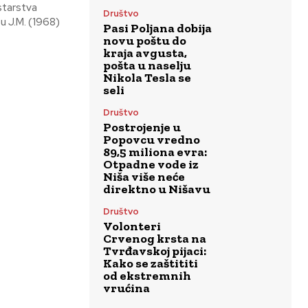
tva
Društvo
u J.M. (1968)
Pasi Poljana dobija
novu poštu do
kraja avgusta,
pošta u naselju
Nikola Tesla se
seli
Društvo
Postrojenje u
Popovcu vredno
89,5 miliona evra:
Otpadne vode iz
Niša više neće
direktno u Nišavu
Društvo
Volonteri
Crvenog krsta na
Tvrđavskoj pijaci:
Kako se zaštititi
od ekstremnih
vrućina