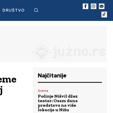
DRUŠTVO
Najčitanije
reme
j
Scena
Počinje Nišvil džez
teatar: Osam dana
predstava na više
lokacija u Nišu