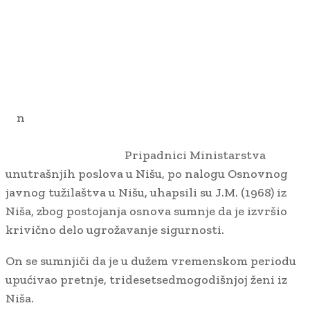
n
Pripadnici Ministarstva
unutrašnjih poslova u Nišu, po nalogu Osnovnog
javnog tužilaštva u Nišu, uhapsili su J.M. (1968) iz
Niša, zbog postojanja osnova sumnje da je izvršio
krivično delo ugrožavanje sigurnosti.
On se sumnjiči da je u dužem vremenskom periodu
upućivao pretnje, tridesetsedmogodišnjoj ženi iz
Niša.