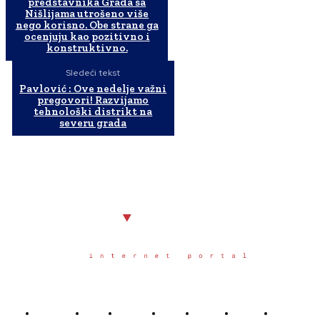
predstavnika Grada sa
Nišlijama utrošeno više
nego korisno. Obe strane ga
ocenjuju kao pozitivno i
konstruktivno.
Sledeći tekst
Pavlović : Ove nedelje važni
pregovori! Razvijamo
tehnološki distrikt na
severu grada
Početna
Grad
Region
Svet
Servis
Scena
Sport