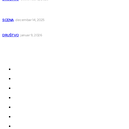
Dečji hor „Branko“ oduševio Rumuniju: Mladi niški pevači
osvojili Grand-prix
SCENA
decembar 14, 2025
Iz ugla jednog niškog Hadžije
DRUŠTVO
januar 9, 2026
Kategorije
Grad
Region
Svet
Servis
Scena
Sport
Društvo