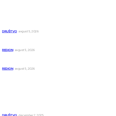
Najnovije
UKC Niš otvorio sedam novih specijalističkih ambulanti
DRUŠTVO
avgust 5, 2026
U Beogradu uhapšeni osumnjičeni za krijumčarenje više od
900 migranata
REGION
avgust 5, 2026
Tri godine od ubistva rudara: Zločin koji je potresao istočnu
Srbiju
REGION
avgust 5, 2026
Popularno
Dragana i Isidora Moles pevale sinoć za Janu Mitić. U
humanitarnom koncertu učestvovalo i puno mladih
muzičara
DRUŠTVO
decembar 2, 2025