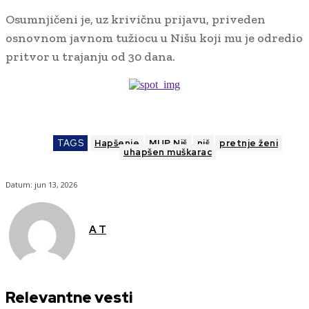
Osumnjičeni je, uz krivičnu prijavu, priveden
osnovnom javnom tužiocu u Nišu koji mu je odredio
pritvor u trajanju od 30 dana.
TAGS
Hapšenje
MUP Niš
niš
pretnje ženi
uhapšen muškarac
Datum:
jun 13, 2026
A T
Relevantne vesti