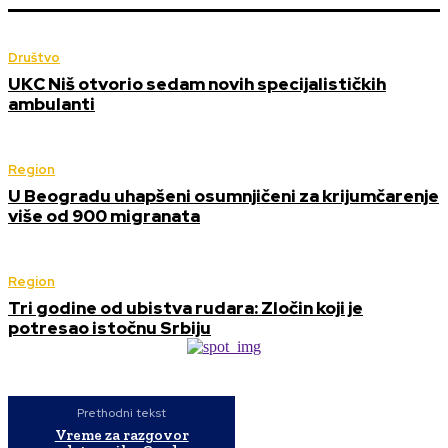
Društvo
UKC Niš otvorio sedam novih specijalističkih
ambulanti
Region
U Beogradu uhapšeni osumnjičeni za krijumčarenje
više od 900 migranata
Region
Tri godine od ubistva rudara: Zločin koji je
potresao istočnu Srbiju
Prethodni tekst
Vreme za razgovor