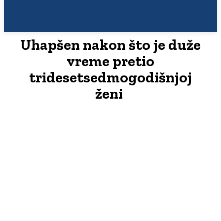
Uhapšen nakon što je duže
vreme pretio
tridesetsedmogodišnjoj
ženi