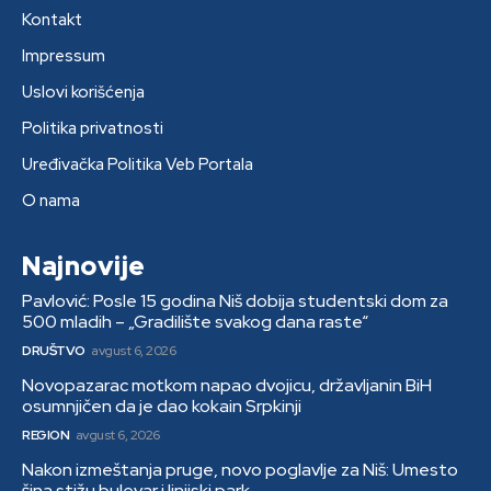
Kontakt
Impressum
Uslovi korišćenja
Politika privatnosti
Uređivačka Politika Veb Portala
O nama
Najnovije
Pavlović: Posle 15 godina Niš dobija studentski dom za
500 mladih – „Gradilište svakog dana raste“
DRUŠTVO
avgust 6, 2026
Novopazarac motkom napao dvojicu, državljanin BiH
osumnjičen da je dao kokain Srpkinji
REGION
avgust 6, 2026
Nakon izmeštanja pruge, novo poglavlje za Niš: Umesto
šina stižu bulevar i linijski park