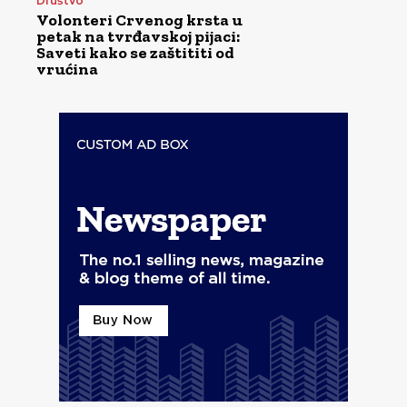
Društvo
Volonteri Crvenog krsta u
petak na tvrđavskoj pijaci:
Saveti kako se zaštititi od
vrućina