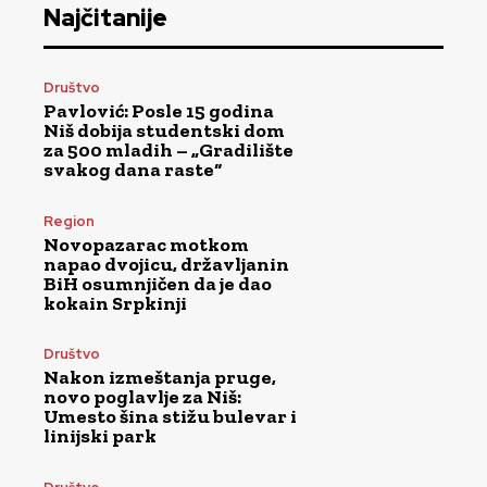
Najčitanije
Društvo
Pavlović: Posle 15 godina
Niš dobija studentski dom
za 500 mladih – „Gradilište
svakog dana raste“
Region
Novopazarac motkom
napao dvojicu, državljanin
BiH osumnjičen da je dao
kokain Srpkinji
Društvo
Nakon izmeštanja pruge,
novo poglavlje za Niš:
Umesto šina stižu bulevar i
linijski park