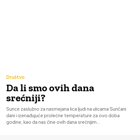
Društvo
Da li smo ovih dana
srećniji?
Sunce zaslužno za nasmejana lica ljudi na ulicama Sunčani
dani i izenađujuće prolećne temperature za ovo doba
godine, kao da nas čine ovih dana srećnijim....