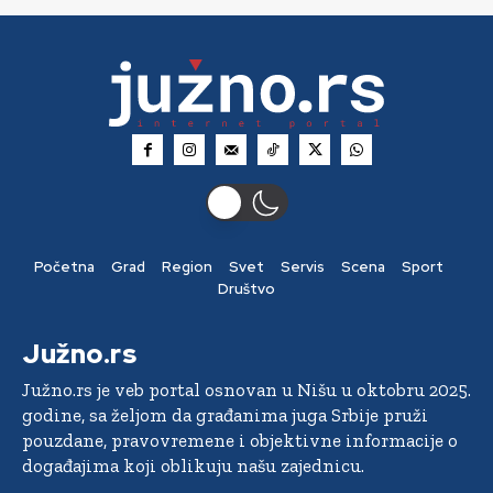
Početna
Grad
Region
Svet
Servis
Scena
Sport
Društvo
Južno.rs
Južno.rs je veb portal osnovan u Nišu u oktobru 2025.
godine, sa željom da građanima juga Srbije pruži
pouzdane, pravovremene i objektivne informacije o
događajima koji oblikuju našu zajednicu.