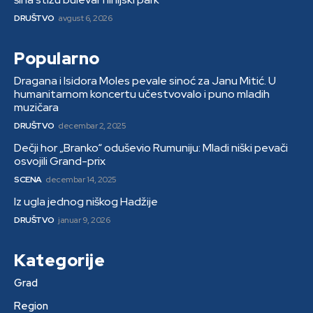
DRUŠTVO
avgust 6, 2026
Popularno
Dragana i Isidora Moles pevale sinoć za Janu Mitić. U
humanitarnom koncertu učestvovalo i puno mladih
muzičara
DRUŠTVO
decembar 2, 2025
Dečji hor „Branko“ oduševio Rumuniju: Mladi niški pevači
osvojili Grand-prix
SCENA
decembar 14, 2025
Iz ugla jednog niškog Hadžije
DRUŠTVO
januar 9, 2026
Kategorije
Grad
Region