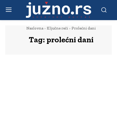
Naslovna
Ključne reči
Prolećni dani
Tag:
prolećni dani