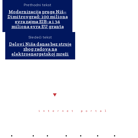
Prethodni tekst
Modernizacija pruge Niš–
Dimitrovgrad: 100 miliona
evra zajma EIB-a i 34
miliona evra EU granta
Sledeći tekst
Delovi Niša danas bez struje
zbog radova na
elektroenergetskoj mreži
Početna
Grad
Region
Svet
Servis
Scena
Sport