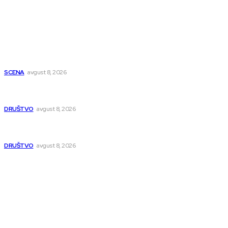
Najnovije
Počinje Nišvil džez teatar: Osam dana predstava na više
lokacija u Nišu
SCENA
avgust 8, 2026
Pasi Poljana dobija novu poštu do kraja avgusta, pošta u
naselju Nikola Tesla se seli
DRUŠTVO
avgust 8, 2026
Postrojenje u Popovcu vredno 89,5 miliona evra: Otpadne
vode iz Niša više neće direktno u Nišavu
DRUŠTVO
avgust 8, 2026
Popularno
Dragana i Isidora Moles pevale sinoć za Janu Mitić. U
humanitarnom koncertu učestvovalo i puno mladih
muzičara