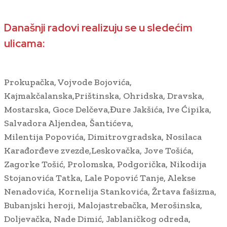
Današnji radovi realizuju se u sledećim
ulicama:
Prokupačka, Vojvode Bojovića,
Kajmakčalanska,Prištinska, Ohridska, Dravska,
Mostarska, Goce Delčeva,Đure Jakšića, Ive Ćipika,
Salvadora Aljendea, Šantićeva,
Milentija Popovića, Dimitrovgradska, Nosilaca
Karađorđeve zvezde,Leskovačka, Jove Tošića,
Zagorke Tošić, Prolomska, Podgorička, Nikodija
Stojanovića Tatka, Lale Popović Tanje, Alekse
Nenadovića, Kornelija Stankovića, Žrtava fašizma,
Bubanjski heroji, Malojastrebačka, Merošinska,
Doljevačka, Nade Dimić, Jablaničkog odreda,