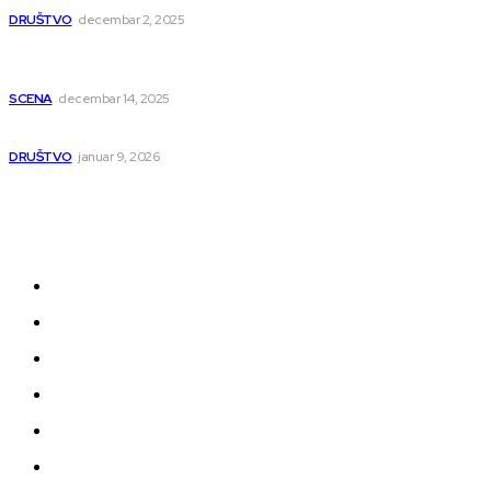
DRUŠTVO
decembar 2, 2025
Dečji hor „Branko“ oduševio Rumuniju: Mladi niški pevači
osvojili Grand-prix
SCENA
decembar 14, 2025
Iz ugla jednog niškog Hadžije
DRUŠTVO
januar 9, 2026
Kategorije
Grad
Region
Svet
Servis
Scena
Sport