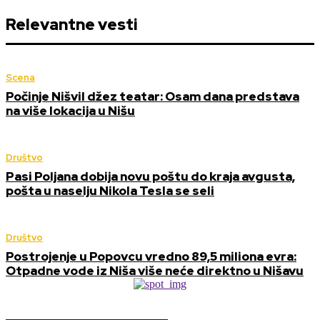
Relevantne vesti
Scena
Počinje Nišvil džez teatar: Osam dana predstava
na više lokacija u Nišu
Društvo
Pasi Poljana dobija novu poštu do kraja avgusta,
pošta u naselju Nikola Tesla se seli
Društvo
Postrojenje u Popovcu vredno 89,5 miliona evra:
Otpadne vode iz Niša više neće direktno u Nišavu