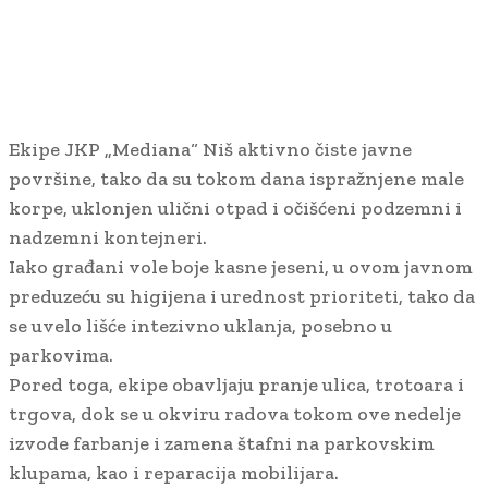
Ekipe JKP „Mediana“ Niš aktivno čiste javne
površine, tako da su tokom dana ispražnjene male
korpe, uklonjen ulični otpad i očišćeni podzemni i
nadzemni kontejneri.
Iako građani vole boje kasne jeseni, u ovom javnom
preduzeću su higijena i urednost prioriteti, tako da
se uvelo lišće intezivno uklanja, posebno u
parkovima.
Pored toga, ekipe obavljaju pranje ulica, trotoara i
trgova, dok se u okviru radova tokom ove nedelje
izvode farbanje i zamena štafni na parkovskim
klupama, kao i reparacija mobilijara.