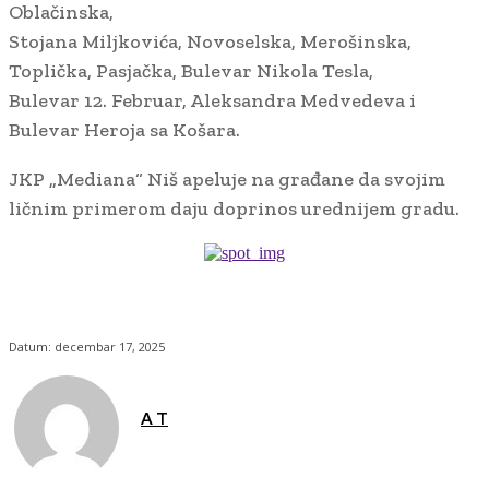
Oblačinska,
Stojana Miljkovića, Novoselska, Merošinska,
Toplička, Pasjačka, Bulevar Nikola Tesla,
Bulevar 12. Februar, Aleksandra Medvedeva i
Bulevar Heroja sa Košara.
JKP „Mediana“ Niš apeluje na građane da svojim
ličnim primerom daju doprinos urednijem gradu.
Datum:
decembar 17, 2025
A T