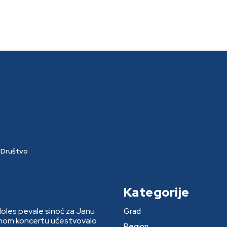
Društvo
Kategorije
Moles pevale sinoć za Janu
Grad
rnom koncertu učestvovalo
Region