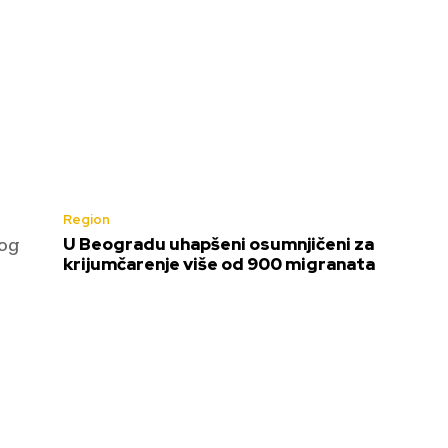
Region
kog
U Beogradu uhapšeni osumnjičeni za
krijumčarenje više od 900 migranata