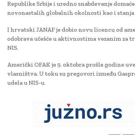
Republike Srbije i uredno snabdevanje domaćeg
novonastalih globalnih okolnosti kao i stanja
I hrvatski JANAF je dobio novu licencu od ame
odobrava učešće u aktivnostima vezanim za t
NIS.
Američki OFAK je 9. oktobra prošle godine uve
vlasništva. U toku su pregovori između Gasp
udela u NIS-u.