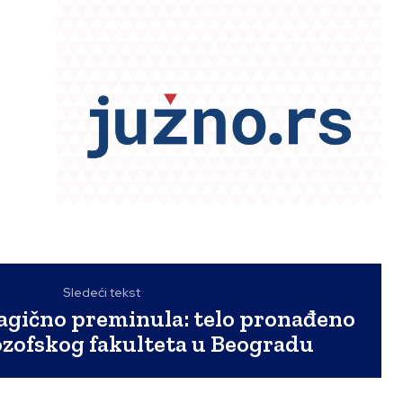
Sledeći tekst
ragično preminula: telo pronađeno
ozofskog fakulteta u Beogradu