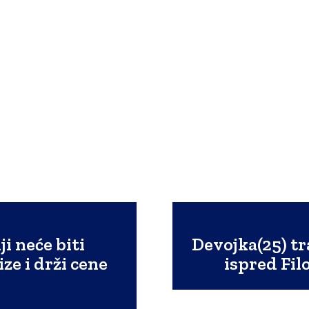
i neće biti
Devojka(25) t
ze i drži cene
ispred Fil