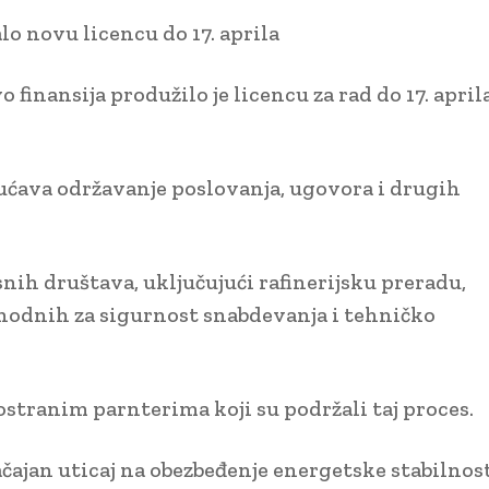
lo novu licencu do 17. aprila
 finansija produžilo je licencu za rad do 17. april
gućava održavanje poslovanja, ugovora i drugih
isnih društava, uključujući rafinerijsku preradu,
phodnih za sigurnost snabdevanja i tehničko
stranim parnterima koji su podržali taj proces.
čajan uticaj na obezbeđenje energetske stabilnos