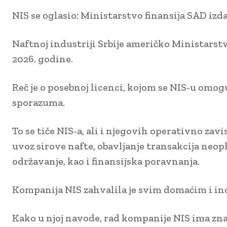
NIS se oglasio: Ministarstvo finansija SAD izda
Naftnoj industriji Srbije američko Ministarstvo
2026. godine.
Reč je o posebnoj licenci, kojom se NIS-u omo
sporazuma.
To se tiče NIS-a, ali i njegovih operativno zav
uvoz sirove nafte, obavljanje transakcija neo
održavanje, kao i finansijska poravnanja.
Kompanija NIS zahvalila je svim domaćim i ino
Kako u njoj navode, rad kompanije NIS ima zna