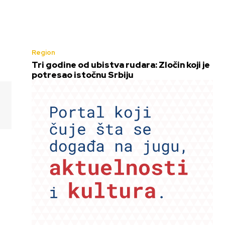
Region
Tri godine od ubistva rudara: Zločin koji je
potresao istočnu Srbiju