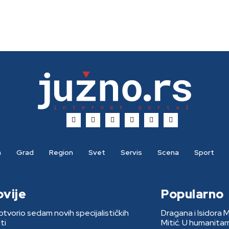
a
Grad
Region
Svet
Servis
Scena
Sport
ovije
Popularno
otvorio sedam novih specijalističkih
Dragana i Isidora 
ti
Mitić. U humanita