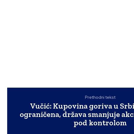
Prethodni tekst
Vučić: Kupovina goriva u Srbij
ograničena, država smanjuje akci
pod kontrolom