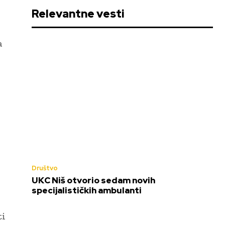
Relevantne vesti
a
Društvo
UKC Niš otvorio sedam novih
specijalističkih ambulanti
ti