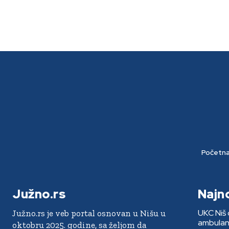
Početn
Južno.rs
Najn
UKC Niš 
Južno.rs je veb portal osnovan u Nišu u
ambulan
oktobru 2025. godine, sa željom da