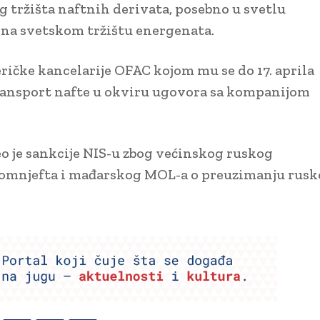
 tržišta naftnih derivata, posebno u svetlu
 na svetskom tržištu energenata.
ričke kancelarije OFAC kojom mu se do 17. aprila
ransport nafte u okviru ugovora sa kompanijom
o je sankcije NIS-u zbog većinskog ruskog
romnjefta i mađarskog MOL-a o preuzimanju rus