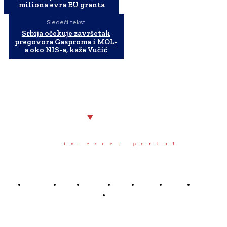
miliona evra EU granta
Sledeći tekst
Srbija očekuje završetak
pregovora Gasproma i MOL-
a oko NIS-a, kaže Vučić
Početna
Grad
Region
Svet
Servis
Scena
Sport
Društvo