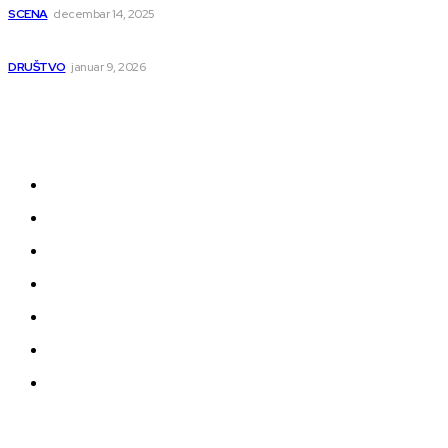
SCENA
decembar 14, 2025
Iz ugla jednog niškog Hadžije
DRUŠTVO
januar 9, 2026
Kategorije
Grad
Region
Svet
Servis
Scena
Sport
Društvo
© 2025 juzno.rs