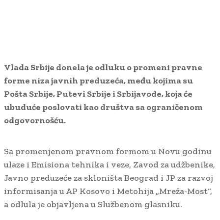
Vlada Srbije donela je odluku o promeni pravne
forme niza javnih preduzeća, među kojima su
Pošta Srbije, Putevi Srbije i Srbijavode, koja će
ubuduće poslovati kao društva sa ograničenom
odgovornošću.
Sa promenjenom pravnom formom u Novu godinu
ulaze i Emisiona tehnika i veze, Zavod za udžbenike,
Javno preduzeće za skloništa Beograd i JP za razvoj
informisanja u AP Kosovo i Metohija „Mreža-Most“,
a odlula je objavljena u Službenom glasniku.