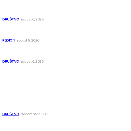
Pavlović: Posle 15 godina Niš dobija studentski dom za 500
mladih – „Gradilište svakog dana raste“
DRUŠTVO
avgust 6, 2026
Novopazarac motkom napao dvojicu, državljanin BiH
osumnjičen da je dao kokain Srpkinji
REGION
avgust 6, 2026
Nakon izmeštanja pruge, novo poglavlje za Niš: Umesto šina
stižu bulevar i linijski park
DRUŠTVO
avgust 6, 2026
Popularno
Dragana i Isidora Moles pevale sinoć za Janu Mitić. U
humanitarnom koncertu učestvovalo i puno mladih
muzičara
DRUŠTVO
decembar 2, 2025
Dečji hor „Branko“ oduševio Rumuniju: Mladi niški pevači
osvojili Grand-prix