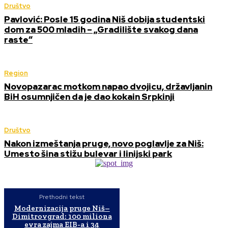
Društvo
Pavlović: Posle 15 godina Niš dobija studentski
dom za 500 mladih – „Gradilište svakog dana
raste“
Region
Novopazarac motkom napao dvojicu, državljanin
BiH osumnjičen da je dao kokain Srpkinji
Društvo
Nakon izmeštanja pruge, novo poglavlje za Niš:
Umesto šina stižu bulevar i linijski park
Prethodni tekst
Modernizacija pruge Niš–
Dimitrovgrad: 100 miliona
evra zajma EIB-a i 34