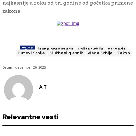
najkasnije u roku od tri godine od početka primene
zakona.
TAGS
javna preduzeća
Pošta Srbije
privreda
Putevi Srbije
Službeni glasnik
Vlada Srbije
Zakon
Datum:
decembar 26, 2025
A T
Relevantne vesti