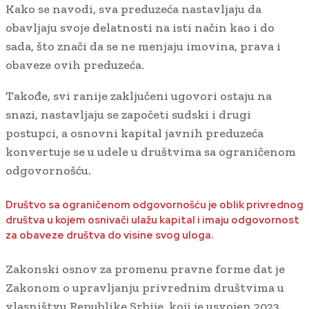
Kako se navodi, sva preduzeća nastavljaju da
obavljaju svoje delatnosti na isti način kao i do
sada, što znači da se ne menjaju imovina, prava i
obaveze ovih preduzeća.
Takođe, svi ranije zaključeni ugovori ostaju na
snazi, nastavljaju se započeti sudski i drugi
postupci, a osnovni kapital javnih preduzeća
konvertuje se u udele u društvima sa ograničenom
odgovornošću.
Društvo sa ograničenom odgovornošću je oblik privrednog
društva u kojem osnivači ulažu kapital i imaju odgovornost
za obaveze društva do visine svog uloga.
Zakonski osnov za promenu pravne forme dat je
Zakonom o upravljanju privrednim društvima u
vlasništvu Republike Srbije, koji je usvojen 2023.