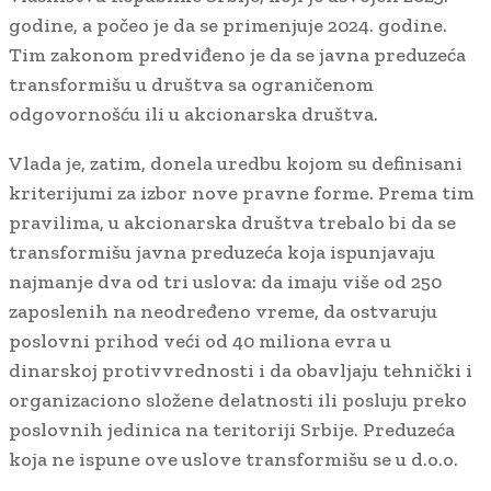
godine, a počeo je da se primenjuje 2024. godine.
Tim zakonom predviđeno je da se javna preduzeća
transformišu u društva sa ograničenom
odgovornošću ili u akcionarska društva.
Vlada je, zatim, donela uredbu kojom su definisani
kriterijumi za izbor nove pravne forme. Prema tim
pravilima, u akcionarska društva trebalo bi da se
transformišu javna preduzeća koja ispunjavaju
najmanje dva od tri uslova: da imaju više od 250
zaposlenih na neodređeno vreme, da ostvaruju
poslovni prihod veći od 40 miliona evra u
dinarskoj protivvrednosti i da obavljaju tehnički i
organizaciono složene delatnosti ili posluju preko
poslovnih jedinica na teritoriji Srbije. Preduzeća
koja ne ispune ove uslove transformišu se u d.o.o.