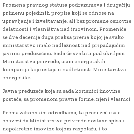
Promena pravnog statusa podrazumeva i drugačiju
primenu pojedinih propisa koji se odnose na
upravljanje i izveštavanje, ali bez promene osnovne
delatnosti i vlasništva nad imovinom. Promeniće
se dve decenije duga praksa prema kojoj je svako
ministarstvo imalo nadležnost nad pripadajućim
javnim preduzećem. Sada će sva biti pod okriljem
Ministarstva privrede, osim energetskih
kompanija koje ostaju u nadležnosti Ministarstva
energetike.
Javna preduzeća koja su sada korisnici imovine
postaće, sa promenom pravne forme, njeni vlasnici.
Prema zakonskim odredbama, ta preduzeća su u
obavezi da Ministarstvu privrede dostave spisak
nepokretne imovine kojom raspolažu, i to