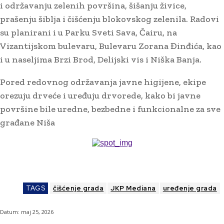
i održavanju zelenih površina, šišanju živice,
prašenju šiblja i čišćenju blokovskog zelenila. Radovi
su planirani i u Parku Sveti Sava, Čairu, na
Vizantijskom bulevaru, Bulevaru Zorana Đinđića, kao
i u naseljima Brzi Brod, Delijski vis i Niška Banja.
Pored redovnog održavanja javne higijene, ekipe
orezuju drveće i uređuju drvorede, kako bi javne
površine bile uredne, bezbedne i funkcionalne za sve
građane Niša
TAGS
čišćenje grada
JKP Mediana
uređenje grada
Datum:
maj 25, 2026