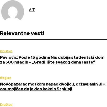
A T
Relevantne vesti
Društvo
Pavlović: Posle 15 godina Niš dobija studentski dom
za 500 mladih – „Gradilište svakog dana raste“
Region
Novopazarac motkom napao dvojicu, državljanin BiH
osumnjičen da je dao kokain Srpkinji
Društvo