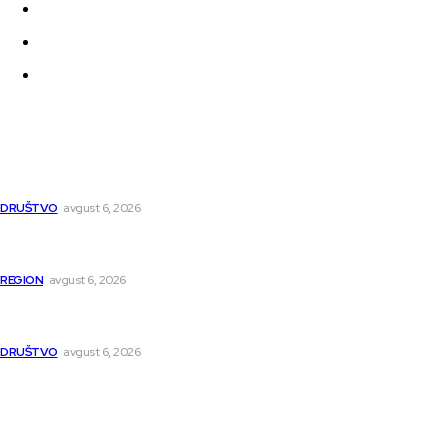
Politika privatnosti
Uređivačka Politika Veb Portala
O nama
Najnovije
Pavlović: Posle 15 godina Niš dobija studentski dom za 500
mladih – „Gradilište svakog dana raste“
DRUŠTVO
avgust 6, 2026
Novopazarac motkom napao dvojicu, državljanin BiH
osumnjičen da je dao kokain Srpkinji
REGION
avgust 6, 2026
Nakon izmeštanja pruge, novo poglavlje za Niš: Umesto šina
stižu bulevar i linijski park
DRUŠTVO
avgust 6, 2026
Popularno
Dragana i Isidora Moles pevale sinoć za Janu Mitić. U