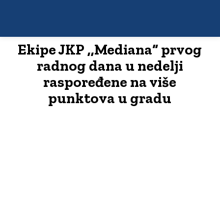
Ekipe JKP ,,Mediana“ prvog
radnog dana u nedelji
raspoređene na više
punktova u gradu