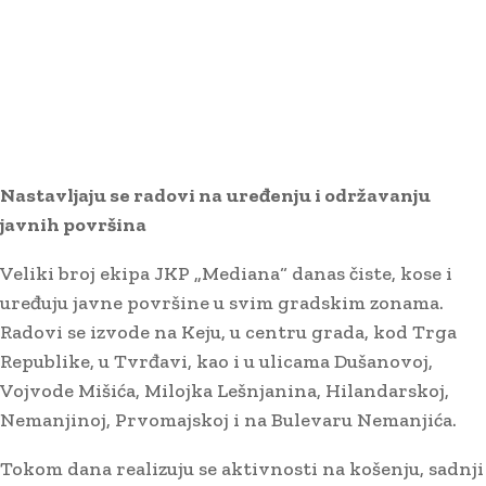
Nastavljaju se radovi na uređenju i održavanju
javnih površina
Veliki broj ekipa JKP „Mediana“ danas čiste, kose i
uređuju javne površine u svim gradskim zonama.
Radovi se izvode na Keju, u centru grada, kod Trga
Republike, u Tvrđavi, kao i u ulicama Dušanovoj,
Vojvode Mišića, Milojka Lešnjanina, Hilandarskoj,
Nemanjinoj, Prvomajskoj i na Bulevaru Nemanjića.
Tokom dana realizuju se aktivnosti na košenju, sadnji