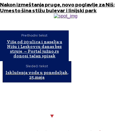
Nakon izmeštanja pruge, novo poglavlje za Niš:
Umesto šina stižu bulevar i linijski park
Prethodni tekst
Više od 20 ulica i naselja u
Nišu i Leskovcu danas bez
struje – Portal južno.rs
donosi tačan spisak
Sledeći tekst
Isklučenja vode u ponedeljak,
25.maja