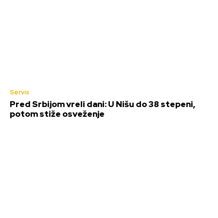
Servis
Pred Srbijom vreli dani: U Nišu do 38 stepeni,
potom stiže osveženje