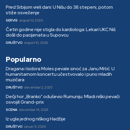
Pred Srbijom vreli dani: U Nišu do 38 stepeni, potom
stiže osveženje
SERVIS
avgust 10, 2026
Četiri godine nije stigla do kardiologa: Lekari UKC Niš
došli do pacijenata u Supovcu
DRUŠTVO
avgust 10, 2026
Popularno
Dragana i Isidora Moles pevale sinoć za Janu Mitić. U
humanitarnom koncertu učestvovalo i puno mladih
muzičara
DRUŠTVO
decembar 2, 2025
Dečji hor „Branko“ oduševio Rumuniju: Mladi niški pevači
osvojili Grand-prix
SCENA
decembar 14, 2025
Iz ugla jednog niškog Hadžije
DRUŠTVO
januar 9, 2026