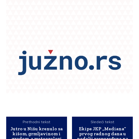
Prethodni tekst
Sledeći tekst
Jutro u Nišu krenulo sa
Ekipe JKP ,,Mediana“
kišom, grmljavinom i
prvog radnog dana u
gradom, a meteorolozi
nedelji raspoređene na