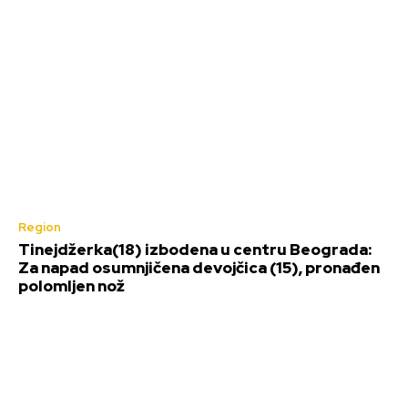
Region
Tinejdžerka(18) izbodena u centru Beograda:
Za napad osumnjičena devojčica (15), pronađen
polomljen nož