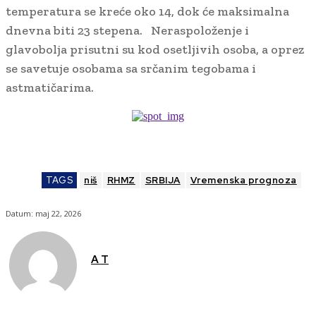
temperatura se kreće oko 14, dok će maksimalna
dnevna biti 23 stepena. Neraspoloženje i
glavobolja prisutni su kod osetljivih osoba, a oprez
se savetuje osobama sa srčanim tegobama i
astmatičarima.
TAGS
niš
RHMZ
SRBIJA
Vremenska prognoza
Datum:
maj 22, 2026
A T