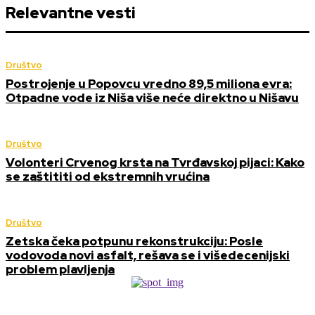
Relevantne vesti
Društvo
Postrojenje u Popovcu vredno 89,5 miliona evra:
Otpadne vode iz Niša više neće direktno u Nišavu
Društvo
Volonteri Crvenog krsta na Tvrđavskoj pijaci: Kako
se zaštititi od ekstremnih vrućina
Društvo
Zetska čeka potpunu rekonstrukciju: Posle
vodovoda novi asfalt, rešava se i višedecenijski
problem plavljenja