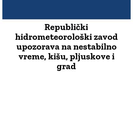
Republički
hidrometeorološki zavod
upozorava na nestabilno
vreme, kišu, pljuskove i
grad