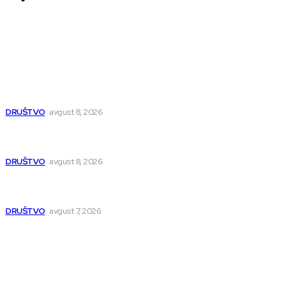
O nama
Najnovije
Postrojenje u Popovcu vredno 89,5 miliona evra: Otpadne
vode iz Niša više neće direktno u Nišavu
DRUŠTVO
avgust 8, 2026
Volonteri Crvenog krsta na Tvrđavskoj pijaci: Kako se
zaštititi od ekstremnih vrućina
DRUŠTVO
avgust 8, 2026
Zetska čeka potpunu rekonstrukciju: Posle vodovoda novi
asfalt, rešava se i višedecenijski problem plavljenja
DRUŠTVO
avgust 7, 2026
Popularno
Dragana i Isidora Moles pevale sinoć za Janu Mitić. U
humanitarnom koncertu učestvovalo i puno mladih