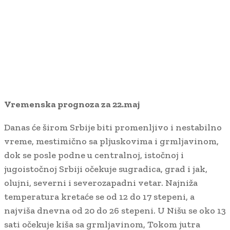
Vremenska prognoza za 22.maj
Danas će širom Srbije biti promenljivo i nestabilno
vreme, mestimično sa pljuskovima i grmljavinom,
dok se posle podne u centralnoj, istočnoj i
jugoistočnoj Srbiji očekuje sugradica, grad i jak,
olujni, severni i severozapadni vetar. Najniža
temperatura kretaće se od 12 do 17 stepeni, a
najviša dnevna od 20 do 26 stepeni. U Nišu se oko 13
sati očekuje kiša sa grmljavinom, Tokom jutra