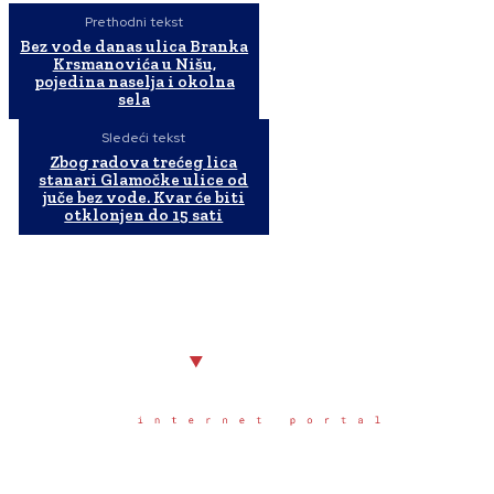
Prethodni tekst
Bez vode danas ulica Branka
Krsmanovića u Nišu,
pojedina naselja i okolna
sela
Sledeći tekst
Zbog radova trećeg lica
stanari Glamočke ulice od
juče bez vode. Kvar će biti
otklonjen do 15 sati