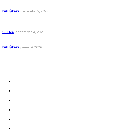
muzičara
DRUŠTVO
decembar 2, 2025
Dečji hor „Branko“ oduševio Rumuniju: Mladi niški pevači
osvojili Grand-prix
SCENA
decembar 14, 2025
Iz ugla jednog niškog Hadžije
DRUŠTVO
januar 9, 2026
Kategorije
Grad
Region
Svet
Servis
Scena