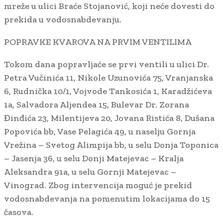
mreže u ulici Braće Stojanović, koji neće dovesti do
prekida u vodosnabdevanju.
POPRAVKE KVAROVA NA PRVIM VENTILIMA
Tokom dana popravljaće se prvi ventili u ulici Dr.
Petra Vučinića 11, Nikole Uzunovića 75, Vranjanska
6, Rudnička 10/1, Vojvode Tankosića 1, Karadžićeva
1a, Salvadora Aljendea 15, Bulevar Dr. Zorana
Đinđića 23, Milentijeva 20, Jovana Ristića 8, Dušana
Popovića bb, Vase Pelagića 49, u naselju Gornja
Vrežina – Svetog Alimpija bb, u selu Donja Toponica
– Jasenja 36, u selu Donji Matejevac – Kralja
Aleksandra 91a, u selu Gornji Matejevac –
Vinograd. Zbog intervencija moguć je prekid
vodosnabdevanja na pomenutim lokacijama do 15
časova.