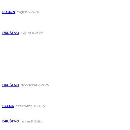
osumnjičen da je dao kokain Srpkinji
REGION
avgust 6, 2026
Nakon izmeštanja pruge, novo poglavlje za Niš: Umesto šina
stižu bulevar i linijski park
DRUŠTVO
avgust 6, 2026
Popularno
Dragana i Isidora Moles pevale sinoć za Janu Mitić. U
humanitarnom koncertu učestvovalo i puno mladih
muzičara
DRUŠTVO
decembar 2, 2025
Dečji hor „Branko“ oduševio Rumuniju: Mladi niški pevači
osvojili Grand-prix
SCENA
decembar 14, 2025
Iz ugla jednog niškog Hadžije
DRUŠTVO
januar 9, 2026