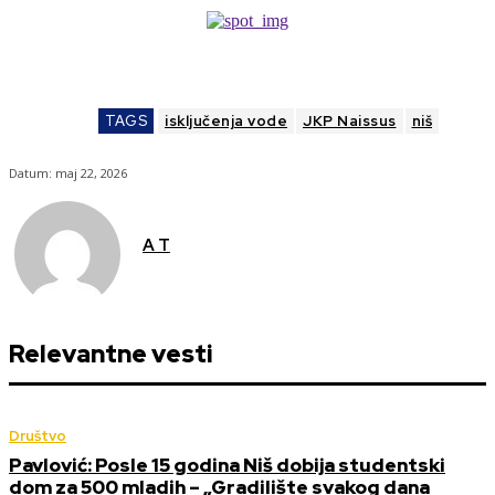
TAGS
isključenja vode
JKP Naissus
niš
Datum:
maj 22, 2026
A T
Relevantne vesti
Društvo
Pavlović: Posle 15 godina Niš dobija studentski
dom za 500 mladih – „Gradilište svakog dana