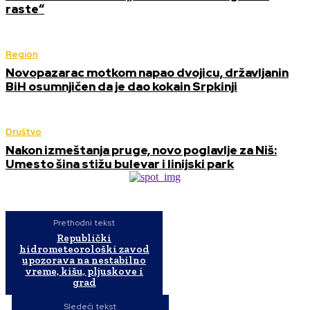
raste“
Region
Novopazarac motkom napao dvojicu, državljanin
BiH osumnjičen da je dao kokain Srpkinji
Društvo
Nakon izmeštanja pruge, novo poglavlje za Niš:
Umesto šina stižu bulevar i linijski park
Prethodni tekst
Republički
hidrometeorološki zavod
upozorava na nestabilno
vreme, kišu, pljuskove i
grad
Sledeći tekst