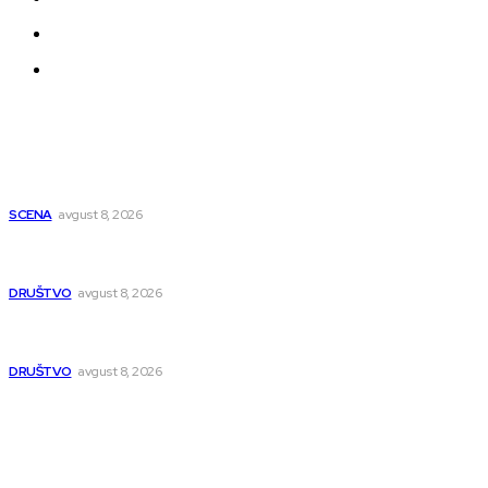
Uređivačka Politika Veb Portala
O nama
Najnovije
Počinje Nišvil džez teatar: Osam dana predstava na više
lokacija u Nišu
SCENA
avgust 8, 2026
Pasi Poljana dobija novu poštu do kraja avgusta, pošta u
naselju Nikola Tesla se seli
DRUŠTVO
avgust 8, 2026
Postrojenje u Popovcu vredno 89,5 miliona evra: Otpadne
vode iz Niša više neće direktno u Nišavu
DRUŠTVO
avgust 8, 2026
Popularno
Dragana i Isidora Moles pevale sinoć za Janu Mitić. U
humanitarnom koncertu učestvovalo i puno mladih