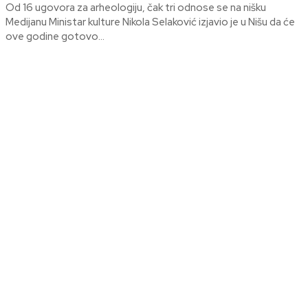
Od 16 ugovora za arheologiju, čak tri odnose se na nišku
Medijanu Ministar kulture Nikola Selaković izjavio je u Nišu da će
ove godine gotovo...