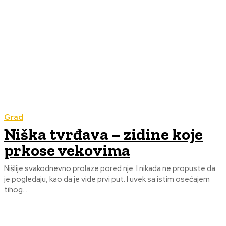
Grad
Niška tvrđava – zidine koje
prkose vekovima
Nišlije svakodnevno prolaze pored nje. I nikada ne propuste da
je pogledaju, kao da je vide prvi put. I uvek sa istim osećajem
tihog...