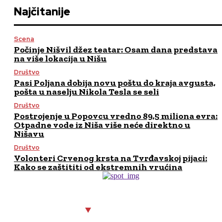
Najčitanije
Scena
Počinje Nišvil džez teatar: Osam dana predstava
na više lokacija u Nišu
Društvo
Pasi Poljana dobija novu poštu do kraja avgusta,
pošta u naselju Nikola Tesla se seli
Društvo
Postrojenje u Popovcu vredno 89,5 miliona evra:
Otpadne vode iz Niša više neće direktno u
Nišavu
Društvo
Volonteri Crvenog krsta na Tvrđavskoj pijaci:
Kako se zaštititi od ekstremnih vrućina