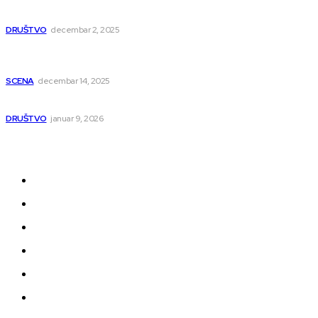
muzičara
DRUŠTVO
decembar 2, 2025
Dečji hor „Branko“ oduševio Rumuniju: Mladi niški pevači
osvojili Grand-prix
SCENA
decembar 14, 2025
Iz ugla jednog niškog Hadžije
DRUŠTVO
januar 9, 2026
Kategorije
Grad
Region
Svet
Servis
Scena
Sport