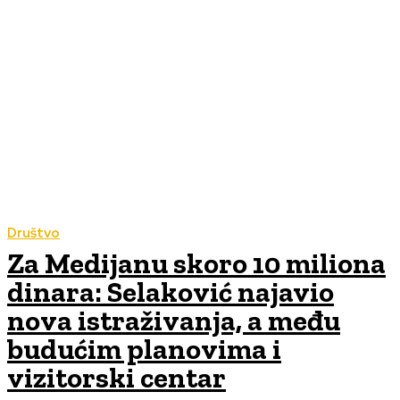
Društvo
Za Medijanu skoro 10 miliona
dinara: Selaković najavio
nova istraživanja, a među
budućim planovima i
vizitorski centar