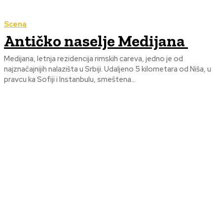
Scena
Antičko naselje Medijana
Medijana, letnja rezidencija rimskih careva, jedno je od
najznačajnijih nalazišta u Srbiji. Udaljeno 5 kilometara od Niša, u
pravcu ka Sofiji i Instanbulu, smeštena...