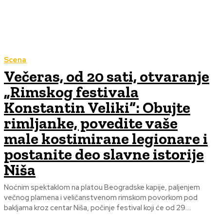
Scena
Večeras, od 20 sati, otvaranje
„Rimskog festivala
Konstantin Veliki“: Obujte
rimljanke, povedite vaše
male kostimirane legionare i
postanite deo slavne istorije
Niša
Noćnim spektaklom na platou Beogradske kapije, paljenjem
večnog plamena i veličanstvenom rimskom povorkom pod
bakljama kroz centar Niša, počinje festival koji će od 29....